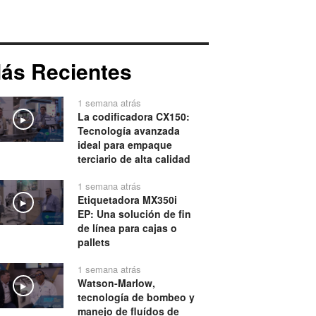
ás Recientes
1 semana atrás
La codificadora CX150:
Play
Tecnología avanzada
ideal para empaque
terciario de alta calidad
1 semana atrás
Etiquetadora MX350i
Play
EP: Una solución de fin
de línea para cajas o
pallets
1 semana atrás
Watson-Marlow,
Play
tecnología de bombeo y
manejo de fluídos de