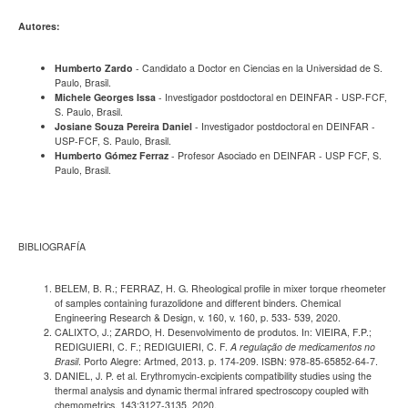
Autores:
Humberto Zardo
- Candidato a Doctor en Ciencias en la Universidad de S.
Paulo, Brasil.
Michele Georges Issa
- Investigador postdoctoral en DEINFAR - USP-FCF,
S. Paulo, Brasil.
Josiane Souza Pereira Daniel
- Investigador postdoctoral en DEINFAR -
USP-FCF, S. Paulo, Brasil.
Humberto Gómez Ferraz
- Profesor Asociado en DEINFAR - USP FCF, S.
Paulo, Brasil.
BIBLIOGRAFÍA
BELEM, B. R.; FERRAZ, H. G. Rheological profile in mixer torque rheometer
of samples containing furazolidone and different binders. Chemical
Engineering Research & Design, v. 160, v. 160, p. 533- 539, 2020.
CALIXTO, J.; ZARDO, H. Desenvolvimento de produtos. In: VIEIRA, F.P.;
REDIGUIERI, C. F.; REDIGUIERI, C. F.
A regulação de medicamentos no
Brasil
. Porto Alegre: Artmed, 2013. p. 174-209. ISBN: 978-85-65852-64-7.
DANIEL, J. P. et al. Erythromycin-excipients compatibility studies using the
thermal analysis and dynamic thermal infrared spectroscopy coupled with
chemometrics. 143:3127-3135, 2020.