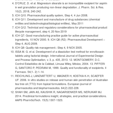
D’CRUZ, D. et al. Magnesium stearate is an incompatible excipient for aspirin
in wet granulation producing non-linear degradation. J. Pharm. Sci. & Res.
10(2), 2018, 240-242.
ICH Q10: Pharmaceutical quality system, Step 4, 4 Jun 2008.
ICH Q11: Development and manufacture of drug substances (chemical
entities and biotechnological/biological entities), May 2011
ICH Q12: Technical and regulatory considerations for pharmaceutical product
lifecycle management, step 4, 20 Nov 2019
ICH Q7: Good manufacturing practice guide for active pharmaceutical
ingredients, 10 NOV 2000. 9. ICH Q8 (R2): Pharmaceutical Development –
Step 4, AUG 2009.
ICH Q9: Quality risk management– Step 4, 9 NOV 2005.
ISSA M. G. et al. Development of a dissolution test method for enrofloxacin
tablets using factorial design. International Journal of Experimental Design
and Process Optimisation, v. 3, p. 435, 2013. 12. MONTGOMERY, D.C.
Control Estadístico de la Calidad, Limusa Wiley, México, 2004. 13. PIFFERI
G, SANTORO P, PEDRANI M, 1999. Quality and functionality of excipients. Il
Farmaco. 54(1- 2):1-14.
REICHLING J, LANDVATTERT U, WAGNER H, KOSTKA K-H, SCAEFER
UF. 2006. In vitro studies on release and human skin penetration of Australian
tea tree oil (TTO) from topical formulations. European journal of
pharmaceutics and biopharmaceutics. 64(2):222-228.
SHAH SM, JAIN AS, KAUSHIK R, NAGARSENKER MS, NERUKAR MJ.
2014. Preclinical formulations insight, strategies, and practical considerations.
AAPS PharmSciTech. 15(5):1307-1323.