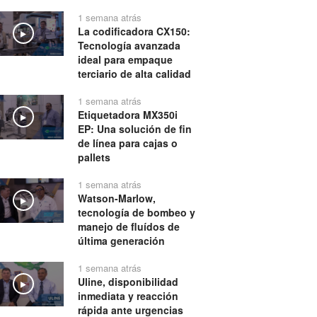
1 semana atrás
La codificadora CX150:
Play
Tecnología avanzada
ideal para empaque
terciario de alta calidad
1 semana atrás
Etiquetadora MX350i
Play
EP: Una solución de fin
de línea para cajas o
pallets
1 semana atrás
Watson-Marlow,
Play
tecnología de bombeo y
manejo de fluídos de
última generación
1 semana atrás
Uline, disponibilidad
Play
inmediata y reacción
rápida ante urgencias