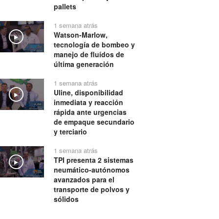
pallets
1 semana atrás
Watson-Marlow,
Play
tecnología de bombeo y
manejo de fluídos de
última generación
1 semana atrás
Uline, disponibilidad
Play
inmediata y reacción
rápida ante urgencias
de empaque secundario
y terciario
1 semana atrás
TPI presenta 2 sistemas
Play
neumático-autónomos
avanzados para el
transporte de polvos y
sólidos