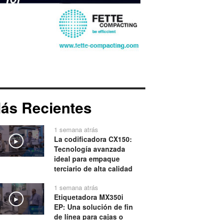
ás Recientes
1 semana atrás
La codificadora CX150:
Play
Tecnología avanzada
ideal para empaque
terciario de alta calidad
1 semana atrás
Etiquetadora MX350i
Play
EP: Una solución de fin
de línea para cajas o