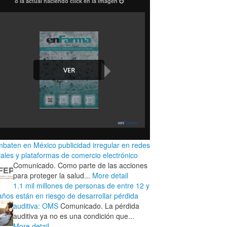
o la actual haciendo click en la imagen
baten en México publicidad irregular en redes
iales y plataformas de comercio electrónico
Comunicado. Como parte de las acciones
para proteger la salud...
More detail
1.1 mil millones de personas de entre 12 y
años están en riesgo de desarrollar pérdida
auditiva: OMS
Comunicado. La pérdida
auditiva ya no es una condición que...
More detail