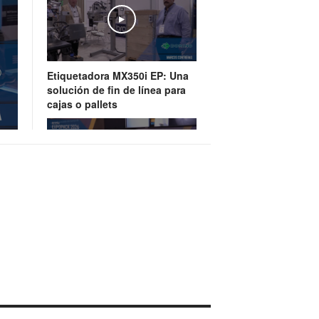
Play
Etiquetadora MX350i EP: Una
solución de fin de línea para
cajas o pallets
Play
Watson-Marlow, tecnología de
bombeo y manejo de fluídos
de última generación
Play