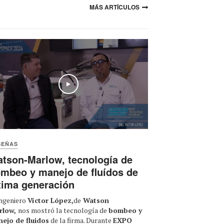
MÁS ARTÍCULOS
Uline, disponibilidad
inmediata y reacción rápida
ante urgencias de empaque
secundario y terciario
Play
Play
TPI presenta 2 sistemas
SEÑAS
neumático-autónomos
avanzados para el transporte
tson-Marlow, tecnología de
de polvos y sólidos
mbeo y manejo de fluídos de
tima generación
ingeniero
Víctor López,
de
Watson
Play
rlow,
nos mostró la tecnología de
bombeo y
ejo de fluidos
de la firma. Durante
EXPO