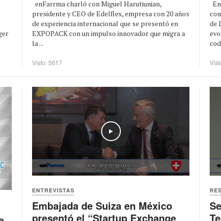
enFarrma charló con Miguel Harutiunian,
En 
presidente y CEO de Edelflex, empresa con 20 años
con
de experiencia internacional que se presentó en
de 
ger
EXPOPACK con un impulso innovador que migra a
evo
la ...
codi
Visto: 5617
Vist
Play
ENTREVISTAS
RE
Embajada de Suiza en México
Se
presentó el “Startup Exchange
Te
e,