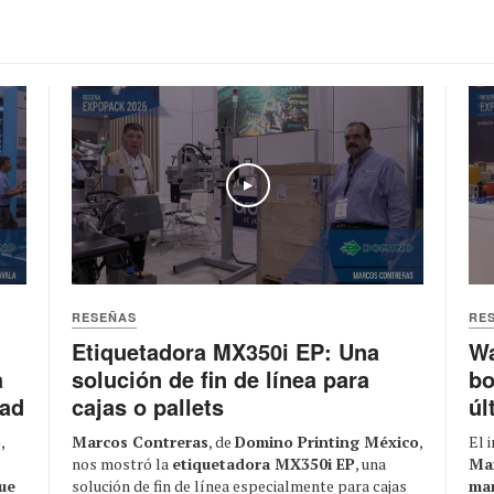
Play
RESEÑAS
RE
Etiquetadora MX350i EP: Una
Wa
solución de fin de línea para
bo
a
cajas o pallets
úl
dad
Marcos Contreras
, de
Domino Printing México
,
El 
o
,
nos mostró la
etiquetadora MX350i EP
, una
Ma
solución de fin de línea especialmente para cajas
man
ue