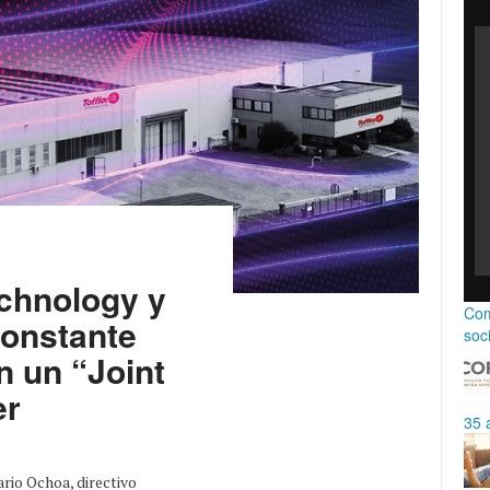
echnology y
Com
constante
soc
n un “Joint
er
35 
rio Ochoa, directivo