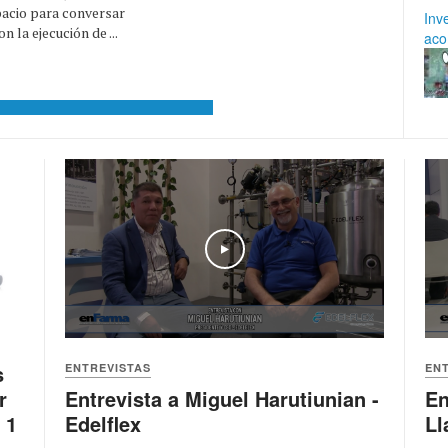
pacio para conversar
Inv
 la ejecución de ...
aco
Play
s
ENTREVISTAS
EN
r
Entrevista a Miguel Harutiunian -
En
 1
Edelflex
Ll