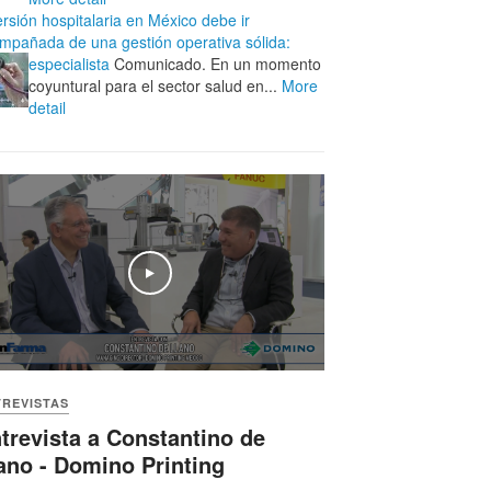
ersión hospitalaria en México debe ir
mpañada de una gestión operativa sólida:
especialista
Comunicado. En un momento
coyuntural para el sector salud en...
More
detail
Play
TREVISTAS
trevista a Constantino de
ano - Domino Printing