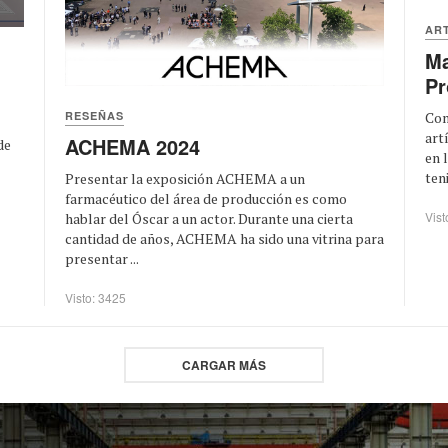
AR
Ma
Pr
RESEÑAS
Com
art
ACHEMA 2024
de
en 
ten
Presentar la exposición ACHEMA a un
farmacéutico del área de producción es como
Vist
hablar del Óscar a un actor. Durante una cierta
cantidad de años, ACHEMA ha sido una vitrina para
presentar ...
Visto: 3425
CARGAR MÁS