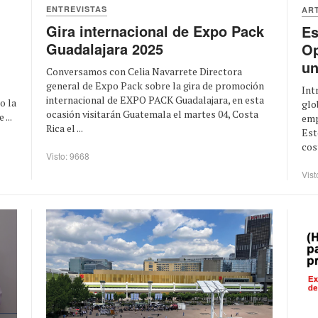
ENTREVISTAS
AR
Gira internacional de Expo Pack
Es
Guadalajara 2025
Op
un
Conversamos con Celia Navarrete Directora
general de Expo Pack sobre la gira de promoción
Int
internacional de EXPO PACK Guadalajara, en esta
o la
glo
ocasión visitarán Guatemala el martes 04, Costa
...
emp
Rica el ...
Est
cost
Visto: 9668
Vist