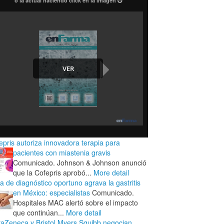
o la actual haciendo click en la imagen
epris autoriza innovadora terapia para
pacientes con miastenia gravis
Comunicado. Johnson & Johnson anunció
que la Cofepris aprobó...
More detail
ta de diagnóstico oportuno agrava la gastritis
en México: especialistas
Comunicado.
Hospitales MAC alertó sobre el impacto
que continúan...
More detail
raZeneca y Bristol Myers Squibb negocian