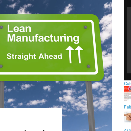
Cof
Fal
Ast