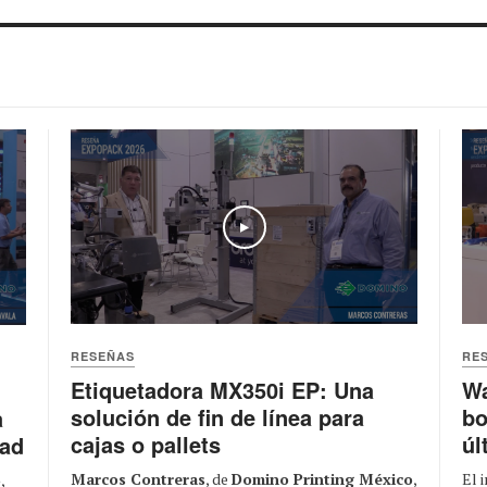
Play
RESEÑAS
RE
Etiquetadora MX350i EP: Una
Wa
solución de fin de línea para
bo
a
cajas o pallets
úl
dad
Marcos Contreras
, de
Domino Printing México
,
El 
o
,