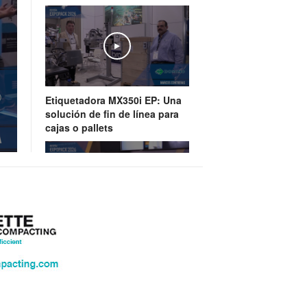
Play
Etiquetadora MX350i EP: Una
solución de fin de línea para
cajas o pallets
Play
Watson-Marlow, tecnología de
bombeo y manejo de fluídos
de última generación