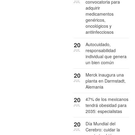
convocatoria para
JUL
adquirir
medicamentos
genéricos,
oncológicos y
antiinfecciosos
20
Autocuidado,
responsabilidad
JUL
individual que genera
un bien común
20
Merck inaugura una
planta en Darmstadt,
JUL
Alemania
20
47% de los mexicanos
tendrá obesidad para
JUL
2035: especialistas
20
Día Mundial del
Cerebro: cuidar la
JUL