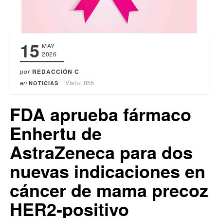
15
MAY
2026
por
REDACCIÓN C
en
Visto: 855
NOTICIAS
FDA aprueba fármaco
Enhertu de
AstraZeneca para dos
nuevas indicaciones en
cáncer de mama precoz
HER2-positivo