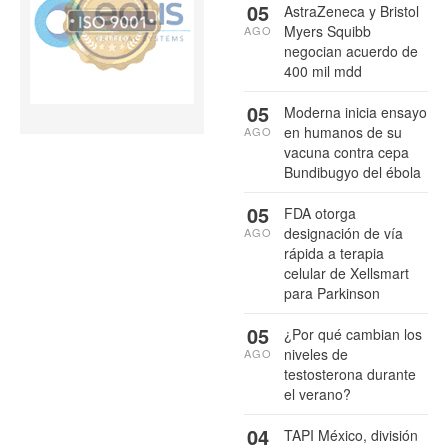
05
AstraZeneca y Bristol
Myers Squibb
AGO
negocian acuerdo de
400 mil mdd
05
Moderna inicia ensayo
en humanos de su
AGO
vacuna contra cepa
Bundibugyo del ébola
05
FDA otorga
designación de vía
AGO
rápida a terapia
celular de Xellsmart
para Parkinson
05
¿Por qué cambian los
niveles de
AGO
testosterona durante
el verano?
04
TAPI México, división