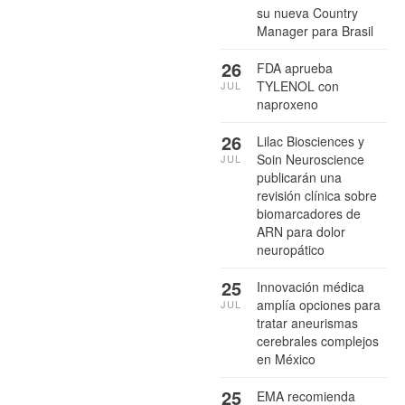
su nueva Country
Manager para Brasil
26
FDA aprueba
TYLENOL con
JUL
naproxeno
26
Lilac Biosciences y
Soin Neuroscience
JUL
publicarán una
revisión clínica sobre
biomarcadores de
ARN para dolor
neuropático
25
Innovación médica
amplía opciones para
JUL
tratar aneurismas
cerebrales complejos
en México
25
EMA recomienda