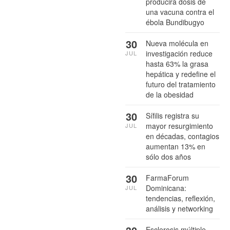
producirá dosis de
una vacuna contra el
ébola Bundibugyo
30
Nueva molécula en
investigación reduce
JUL
hasta 63% la grasa
hepática y redefine el
futuro del tratamiento
de la obesidad
30
Sífilis registra su
mayor resurgimiento
JUL
en décadas, contagios
aumentan 13% en
sólo dos años
30
FarmaForum
Dominicana:
JUL
tendencias, reflexión,
análisis y networking
Esclerosis múltiple