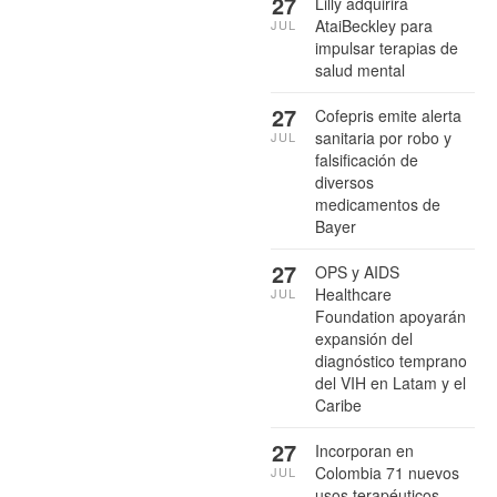
27
Lilly adquirirá
AtaiBeckley para
JUL
impulsar terapias de
salud mental
27
Cofepris emite alerta
sanitaria por robo y
JUL
falsificación de
diversos
medicamentos de
Bayer
27
OPS y AIDS
Healthcare
JUL
Foundation apoyarán
expansión del
diagnóstico temprano
del VIH en Latam y el
Caribe
27
Incorporan en
Colombia 71 nuevos
JUL
usos terapéuticos