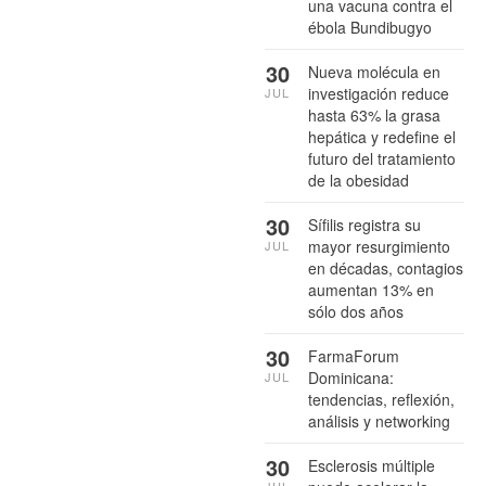
una vacuna contra el
ébola Bundibugyo
30
Nueva molécula en
investigación reduce
JUL
hasta 63% la grasa
hepática y redefine el
futuro del tratamiento
de la obesidad
30
Sífilis registra su
mayor resurgimiento
JUL
en décadas, contagios
aumentan 13% en
sólo dos años
30
FarmaForum
Dominicana:
JUL
tendencias, reflexión,
análisis y networking
30
Esclerosis múltiple