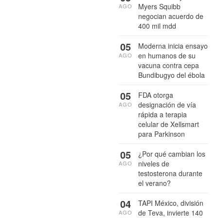
Myers Squibb
AGO
negocian acuerdo de
400 mil mdd
05
Moderna inicia ensayo
en humanos de su
AGO
vacuna contra cepa
Bundibugyo del ébola
05
FDA otorga
designación de vía
AGO
rápida a terapia
celular de Xellsmart
para Parkinson
05
¿Por qué cambian los
niveles de
AGO
testosterona durante
el verano?
04
TAPI México, división
de Teva, invierte 140
AGO