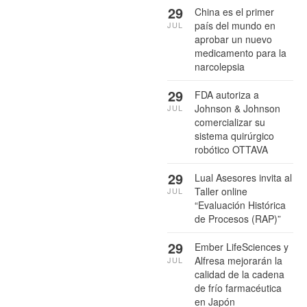
29
China es el primer
país del mundo en
JUL
aprobar un nuevo
medicamento para la
narcolepsia
29
FDA autoriza a
Johnson & Johnson
JUL
comercializar su
sistema quirúrgico
robótico OTTAVA
29
Lual Asesores invita al
Taller online
JUL
“Evaluación Histórica
de Procesos (RAP)”
29
Ember LifeSciences y
Alfresa mejorarán la
JUL
calidad de la cadena
de frío farmacéutica
en Japón