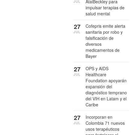
AtaiBeckley para
JUL
impulsar terapias de
salud mental
27
Cofepris emite alerta
sanitaria por robo y
JUL
falsificación de
diversos
medicamentos de
Bayer
27
OPS y AIDS
Healthcare
JUL
Foundation apoyarán
expansión del
diagnóstico temprano
del VIH en Latam y el
Caribe
27
Incorporan en
Colombia 71 nuevos
JUL
usos terapéuticos