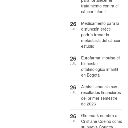
para fortalecer el
tratamiento contra el
cáncer infantil
26
Medicamento para la
disfunción eréctil
JUL
podría frenar la
metástasis del cáncer:
estudio
26
Eurofarma impulsa el
bienestar
JUL
oftalmológico infantil
en Bogotá
26
Almirall anuncio sus
resultados financieros
JUL
del primer semestre
de 2026
26
Glenmark nombra a
Cristiane Coelho como
JUL
su nueva Country