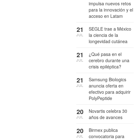
impulsa nuevos retos
para la innovación y el
acceso en Latam
21
SEGLE trae a México
la ciencia de la
JUL
longevidad cutánea
21
¿Qué pasa en el
cerebro durante una
JUL
crisis epiléptica?
21
Samsung Biologics
anuncia oferta en
JUL
efectivo para adquirir
PolyPeptide
20
Novartis celebra 30
años de avances
JUL
20
Birmex publica
convocatoria para
JUL