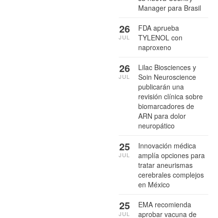
Manager para Brasil
26
FDA aprueba
TYLENOL con
JUL
naproxeno
26
Lilac Biosciences y
Soin Neuroscience
JUL
publicarán una
revisión clínica sobre
biomarcadores de
ARN para dolor
neuropático
25
Innovación médica
amplía opciones para
JUL
tratar aneurismas
cerebrales complejos
en México
25
EMA recomienda
aprobar vacuna de
JUL