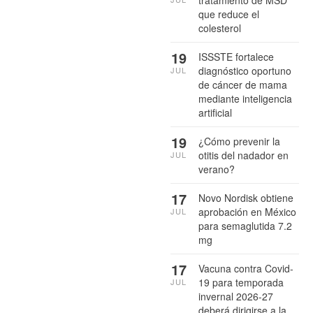
tratamiento de MSD
que reduce el
colesterol
19
ISSSTE fortalece
diagnóstico oportuno
JUL
de cáncer de mama
mediante inteligencia
artificial
19
¿Cómo prevenir la
otitis del nadador en
JUL
verano?
17
Novo Nordisk obtiene
aprobación en México
JUL
para semaglutida 7.2
mg
17
Vacuna contra Covid-
19 para temporada
JUL
invernal 2026-27
deberá dirigirse a la