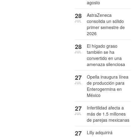
agosto
28
AstraZeneca
consolida un sólido
JUL
primer semestre de
2026
28
El hígado graso
también se ha
JUL
convertido en una
amenaza silenciosa
27
Opella inaugura línea
de producción para
JUL
Enterogermina en
México
27
Infertilidad afecta a
más de 1.5 millones
JUL
de parejas mexicanas
27
Lilly adquirirá