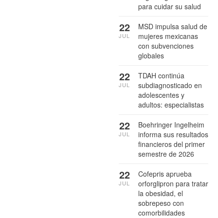
para cuidar su salud
22
MSD impulsa salud de
mujeres mexicanas
JUL
con subvenciones
globales
22
TDAH continúa
subdiagnosticado en
JUL
adolescentes y
adultos: especialistas
22
Boehringer Ingelheim
informa sus resultados
JUL
financieros del primer
semestre de 2026
22
Cofepris aprueba
orforglipron para tratar
JUL
la obesidad, el
sobrepeso con
comorbilidades