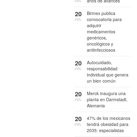
años de avances
JUL
20
Birmex publica
convocatoria para
JUL
adquirir
medicamentos
genéricos,
oncológicos y
antiinfecciosos
20
Autocuidado,
responsabilidad
JUL
individual que genera
un bien común
20
Merck inaugura una
planta en Darmstadt,
JUL
Alemania
20
47% de los mexicanos
tendrá obesidad para
JUL
2035: especialistas