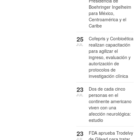
Presidencia de
Boehringer Ingelheim
para México,
Centroamérica y el
Caribe
25
Cofepris y Conbioética
realizan capacitación
JUL
para agilizar el
ingreso, evaluación y
autorización de
protocolos de
investigación clínica
23
Dos de cada cinco
personas en el
JUL
continente americano
viven con una
afección neurológica:
estudio
23
FDA aprueba Trodelvy
de Gilead para tratar
JUL