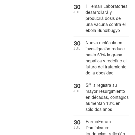
30
Hilleman Laboratories
desarrollará y
JUL
producirá dosis de
una vacuna contra el
ébola Bundibugyo
30
Nueva molécula en
investigación reduce
JUL
hasta 63% la grasa
hepática y redefine el
futuro del tratamiento
de la obesidad
30
Sífilis registra su
mayor resurgimiento
JUL
en décadas, contagios
aumentan 13% en
sólo dos años
30
FarmaForum
Dominicana:
JUL
tendencias, reflexión,