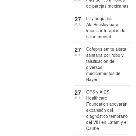
de parejas mexicanas
27
Lilly adquirirá
AtaiBeckley para
JUL
impulsar terapias de
salud mental
27
Cofepris emite alerta
sanitaria por robo y
JUL
falsificación de
diversos
medicamentos de
Bayer
27
OPS y AIDS
Healthcare
JUL
Foundation apoyarán
expansión del
diagnóstico temprano
del VIH en Latam y el
Caribe