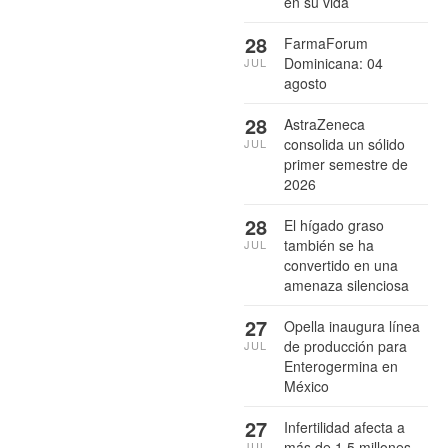
en su vida
28
FarmaForum
Dominicana: 04
JUL
agosto
28
AstraZeneca
consolida un sólido
JUL
primer semestre de
2026
28
El hígado graso
también se ha
JUL
convertido en una
amenaza silenciosa
27
Opella inaugura línea
de producción para
JUL
Enterogermina en
México
27
Infertilidad afecta a
más de 1.5 millones
JUL