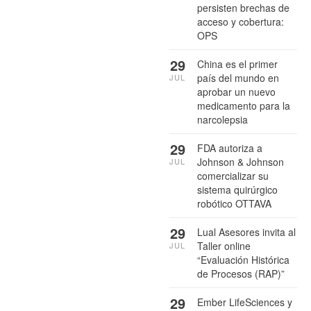
persisten brechas de
acceso y cobertura:
OPS
29
China es el primer
país del mundo en
JUL
aprobar un nuevo
medicamento para la
narcolepsia
29
FDA autoriza a
Johnson & Johnson
JUL
comercializar su
sistema quirúrgico
robótico OTTAVA
29
Lual Asesores invita al
Taller online
JUL
“Evaluación Histórica
de Procesos (RAP)”
29
Ember LifeSciences y