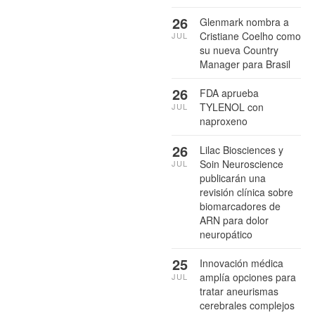
26
Glenmark nombra a
Cristiane Coelho como
JUL
su nueva Country
Manager para Brasil
26
FDA aprueba
TYLENOL con
JUL
naproxeno
26
Lilac Biosciences y
Soin Neuroscience
JUL
publicarán una
revisión clínica sobre
biomarcadores de
ARN para dolor
neuropático
25
Innovación médica
amplía opciones para
JUL
tratar aneurismas
cerebrales complejos