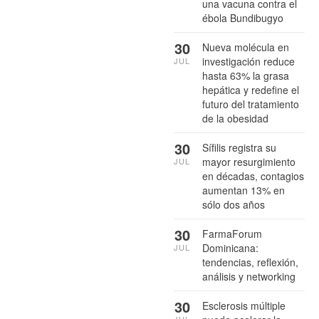
una vacuna contra el
ébola Bundibugyo
30
Nueva molécula en
investigación reduce
JUL
hasta 63% la grasa
hepática y redefine el
futuro del tratamiento
de la obesidad
30
Sífilis registra su
mayor resurgimiento
JUL
en décadas, contagios
aumentan 13% en
sólo dos años
30
FarmaForum
Dominicana:
JUL
tendencias, reflexión,
análisis y networking
30
Esclerosis múltiple