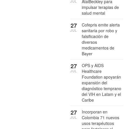
AtaiBeckley para
JUL
impulsar terapias de
salud mental
27
Cofepris emite alerta
sanitaria por robo y
JUL
falsificación de
diversos
medicamentos de
Bayer
27
OPS y AIDS
Healthcare
JUL
Foundation apoyarán
expansión del
diagnóstico temprano
del VIH en Latam y el
Caribe
27
Incorporan en
Colombia 71 nuevos
JUL
usos terapéuticos