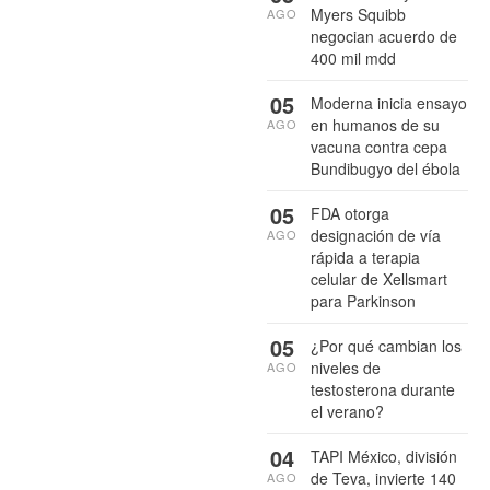
Myers Squibb
AGO
negocian acuerdo de
400 mil mdd
05
Moderna inicia ensayo
en humanos de su
AGO
vacuna contra cepa
Bundibugyo del ébola
05
FDA otorga
designación de vía
AGO
rápida a terapia
celular de Xellsmart
para Parkinson
05
¿Por qué cambian los
niveles de
AGO
testosterona durante
el verano?
04
TAPI México, división
de Teva, invierte 140
AGO