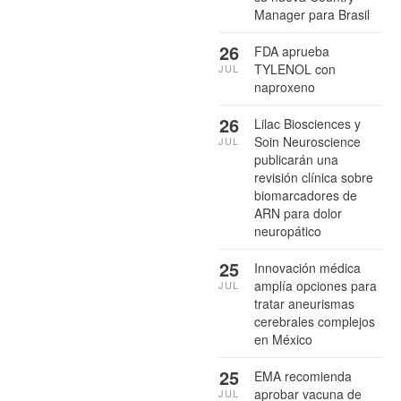
Manager para Brasil
26
FDA aprueba
TYLENOL con
JUL
naproxeno
26
Lilac Biosciences y
Soin Neuroscience
JUL
publicarán una
revisión clínica sobre
biomarcadores de
ARN para dolor
neuropático
25
Innovación médica
amplía opciones para
JUL
tratar aneurismas
cerebrales complejos
en México
25
EMA recomienda
aprobar vacuna de
JUL