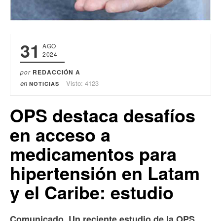
31
AGO
2024
por
REDACCIÓN A
en
Visto: 4123
NOTICIAS
OPS destaca desafíos
en acceso a
medicamentos para
hipertensión en Latam
y el Caribe: estudio
Comunicado. Un reciente estudio de la OPS,