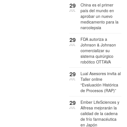
29
China es el primer
país del mundo en
JUL
aprobar un nuevo
medicamento para la
narcolepsia
29
FDA autoriza a
Johnson & Johnson
JUL
comercializar su
sistema quirúrgico
robótico OTTAVA
29
Lual Asesores invita al
Taller online
JUL
“Evaluación Histórica
de Procesos (RAP)”
29
Ember LifeSciences y
Alfresa mejorarán la
JUL
calidad de la cadena
de frío farmacéutica
en Japón