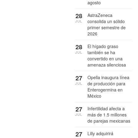
agosto
28
AstraZeneca
consolida un sólido
JUL
primer semestre de
2026
28
El hígado graso
también se ha
JUL
convertido en una
amenaza silenciosa
27
Opella inaugura línea
de producción para
JUL
Enterogermina en
México
27
Infertilidad afecta a
más de 1.5 millones
JUL
de parejas mexicanas
27
Lilly adquirirá