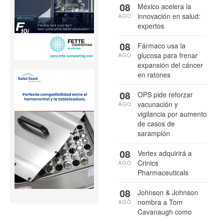
08
México acelera la
innovación en salud:
AGO
expertos
08
Fármaco usa la
glucosa para frenar
AGO
expansión del cáncer
en ratones
08
OPS pide reforzar
vacunación y
AGO
vigilancia por aumento
de casos de
sarampión
08
Vertex adquirirá a
Crinics
AGO
Pharmaceuticals
08
Johnson & Johnson
nombra a Tom
AGO
Cavanaugh como