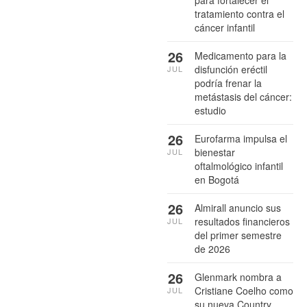
para fortalecer el
tratamiento contra el
cáncer infantil
26
Medicamento para la
disfunción eréctil
JUL
podría frenar la
metástasis del cáncer:
estudio
26
Eurofarma impulsa el
bienestar
JUL
oftalmológico infantil
en Bogotá
26
Almirall anuncio sus
resultados financieros
JUL
del primer semestre
de 2026
26
Glenmark nombra a
Cristiane Coelho como
JUL
su nueva Country