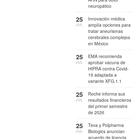
neuropático
25
Innovación médica
amplía opciones para
JUL
tratar aneurismas
cerebrales complejos
en México
25
EMA recomienda
aprobar vacuna de
JUL
HIPRA contra Covid-
19 adaptada a
variante XFG.1.1
25
Roche informa sus
resultados financieros
JUL
del primer semestre
de 2026
25
Teva y Polpharma
Biologics anuncian
JUL
acuerdo de licencia