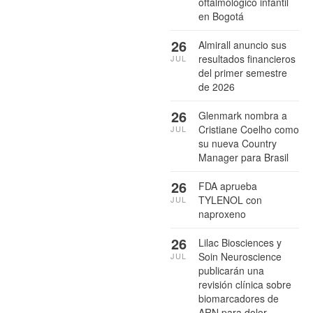
oftalmológico infantil
en Bogotá
26
Almirall anuncio sus
resultados financieros
JUL
del primer semestre
de 2026
26
Glenmark nombra a
Cristiane Coelho como
JUL
su nueva Country
Manager para Brasil
26
FDA aprueba
TYLENOL con
JUL
naproxeno
26
Lilac Biosciences y
Soin Neuroscience
JUL
publicarán una
revisión clínica sobre
biomarcadores de
ARN para dolor