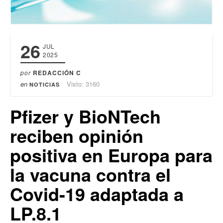
26
JUL
2025
por
REDACCIÓN C
en
Visto: 3160
NOTICIAS
Pfizer y BioNTech
reciben opinión
positiva en Europa para
la vacuna contra el
Covid-19 adaptada a
LP.8.1