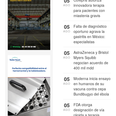
05
innovadora terapia
AGO
para pacientes con
miastenia gravis
05
Falta de diagnóstico
oportuno agrava la
AGO
gastritis en México:
especialistas
05
AstraZeneca y Bristol
Myers Squibb
AGO
negocian acuerdo de
400 mil mdd
05
Moderna inicia ensayo
en humanos de su
AGO
vacuna contra cepa
Bundibugyo del ébola
05
FDA otorga
designación de vía
AGO
rápida a terapia