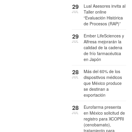
29
Lual Asesores invita al
Taller online
JUL
“Evaluación Histórica
de Procesos (RAP)”
29
Ember LifeSciences y
Alfresa mejorarán la
JUL
calidad de la cadena
de frío farmacéutica
en Japón
28
Más del 60% de los
dispositivos médicos
JUL
que México produce
se destinan a
exportación
28
Eurofarma presenta
en México solicitud de
JUL
registro para XCOPRI
(cenobamato),
tratamiento para