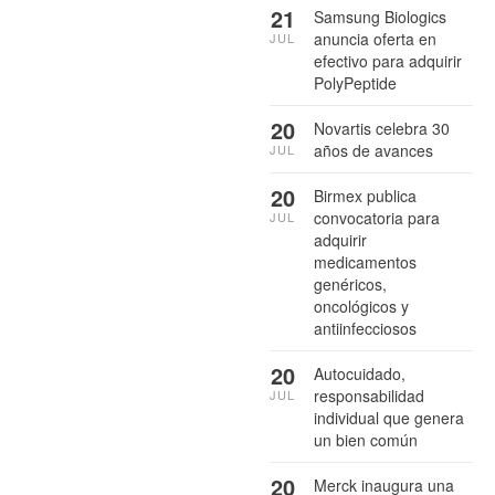
21
Samsung Biologics
anuncia oferta en
JUL
efectivo para adquirir
PolyPeptide
20
Novartis celebra 30
años de avances
JUL
20
Birmex publica
convocatoria para
JUL
adquirir
medicamentos
genéricos,
oncológicos y
antiinfecciosos
20
Autocuidado,
responsabilidad
JUL
individual que genera
un bien común
20
Merck inaugura una