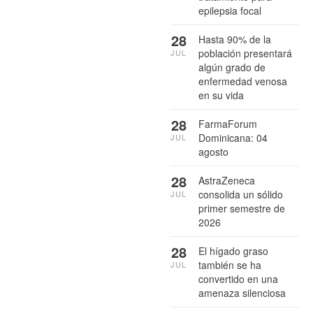
epilepsia focal
28
Hasta 90% de la
población presentará
JUL
algún grado de
enfermedad venosa
en su vida
28
FarmaForum
Dominicana: 04
JUL
agosto
28
AstraZeneca
consolida un sólido
JUL
primer semestre de
2026
28
El hígado graso
también se ha
JUL
convertido en una
amenaza silenciosa