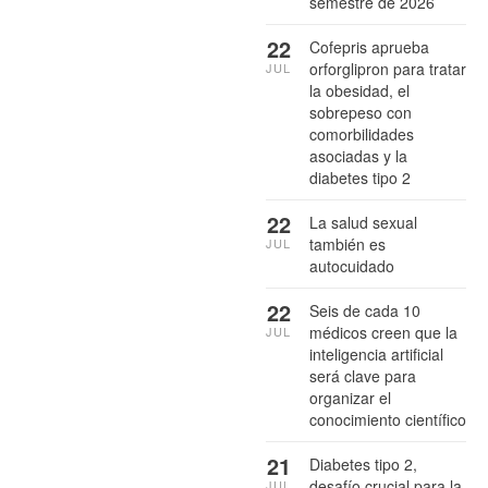
semestre de 2026
22
Cofepris aprueba
orforglipron para tratar
JUL
la obesidad, el
sobrepeso con
comorbilidades
asociadas y la
diabetes tipo 2
22
La salud sexual
también es
JUL
autocuidado
22
Seis de cada 10
médicos creen que la
JUL
inteligencia artificial
será clave para
organizar el
conocimiento científico
21
Diabetes tipo 2,
desafío crucial para la
JUL