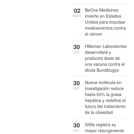
02
BeOne Medicines
invierte en Estados
AGO
Unidos para impulsar
medicamentos contra
el cáncer
30
Hilleman Laboratories
desarrollará y
JUL
producirá dosis de
una vacuna contra el
ébola Bundibugyo
30
Nueva molécula en
investigación reduce
JUL
hasta 63% la grasa
hepática y redefine el
futuro del tratamiento
de la obesidad
30
Sífilis registra su
mayor resurgimiento
JUL