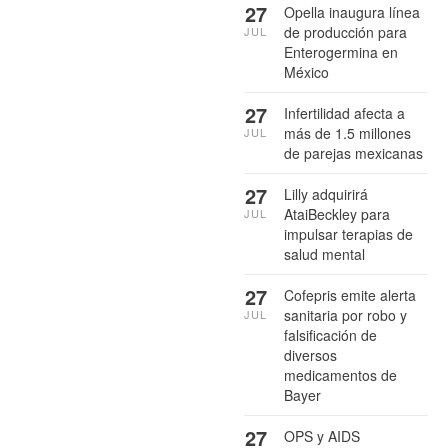
27
Opella inaugura línea
de producción para
JUL
Enterogermina en
México
27
Infertilidad afecta a
más de 1.5 millones
JUL
de parejas mexicanas
27
Lilly adquirirá
AtaiBeckley para
JUL
impulsar terapias de
salud mental
27
Cofepris emite alerta
sanitaria por robo y
JUL
falsificación de
diversos
medicamentos de
Bayer
27
OPS y AIDS