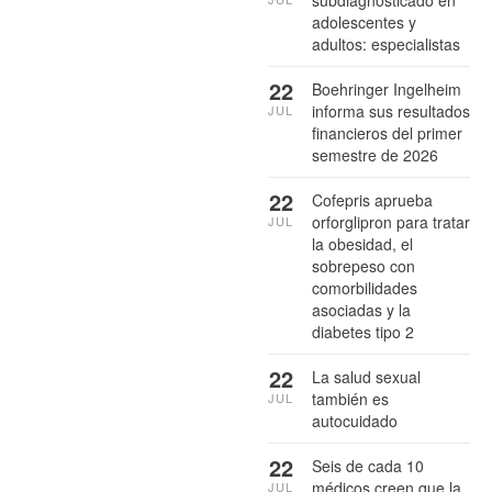
subdiagnosticado en
adolescentes y
adultos: especialistas
22
Boehringer Ingelheim
informa sus resultados
JUL
financieros del primer
semestre de 2026
22
Cofepris aprueba
orforglipron para tratar
JUL
la obesidad, el
sobrepeso con
comorbilidades
asociadas y la
diabetes tipo 2
22
La salud sexual
también es
JUL
autocuidado
22
Seis de cada 10
médicos creen que la
JUL