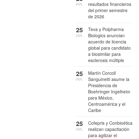
resultados financieros
JUL
del primer semestre
de 2026
25
Teva y Polpharma
Biologics anuncian
JUL
acuerdo de licencia
global para candidato
a biosimilar para
esclerosis múltiple
25
Martín Corcoll
Sanguinetti asume la
JUL
Presidencia de
Boehringer Ingelheim
para México,
Centroamérica y el
Caribe
25
Cofepris y Conbioética
realizan capacitación
JUL
para agilizar el