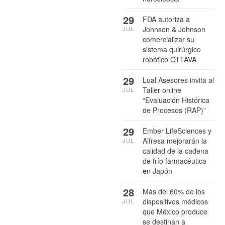
29
FDA autoriza a
Johnson & Johnson
JUL
comercializar su
sistema quirúrgico
robótico OTTAVA
29
Lual Asesores invita al
Taller online
JUL
“Evaluación Histórica
de Procesos (RAP)”
29
Ember LifeSciences y
Alfresa mejorarán la
JUL
calidad de la cadena
de frío farmacéutica
en Japón
28
Más del 60% de los
dispositivos médicos
JUL
que México produce
se destinan a