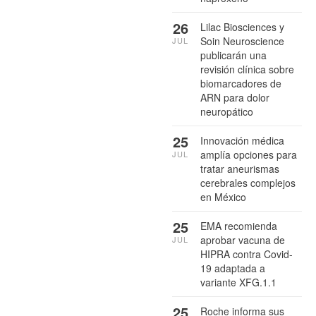
26
Lilac Biosciences y
Soin Neuroscience
JUL
publicarán una
revisión clínica sobre
biomarcadores de
ARN para dolor
neuropático
25
Innovación médica
amplía opciones para
JUL
tratar aneurismas
cerebrales complejos
en México
25
EMA recomienda
aprobar vacuna de
JUL
HIPRA contra Covid-
19 adaptada a
variante XFG.1.1
25
Roche informa sus