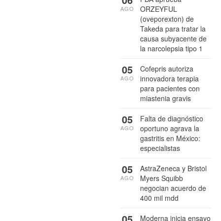
ORZEYFUL
AGO
(oveporexton) de
Takeda para tratar la
causa subyacente de
la narcolepsia tipo 1
05
Cofepris autoriza
innovadora terapia
AGO
para pacientes con
miastenia gravis
05
Falta de diagnóstico
oportuno agrava la
AGO
gastritis en México:
especialistas
05
AstraZeneca y Bristol
Myers Squibb
AGO
negocian acuerdo de
400 mil mdd
05
Moderna inicia ensayo