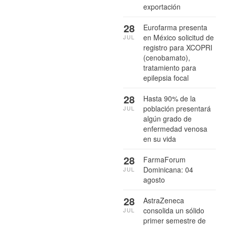
exportación
28
Eurofarma presenta
en México solicitud de
JUL
registro para XCOPRI
(cenobamato),
tratamiento para
epilepsia focal
28
Hasta 90% de la
población presentará
JUL
algún grado de
enfermedad venosa
en su vida
28
FarmaForum
Dominicana: 04
JUL
agosto
28
AstraZeneca
consolida un sólido
JUL
primer semestre de