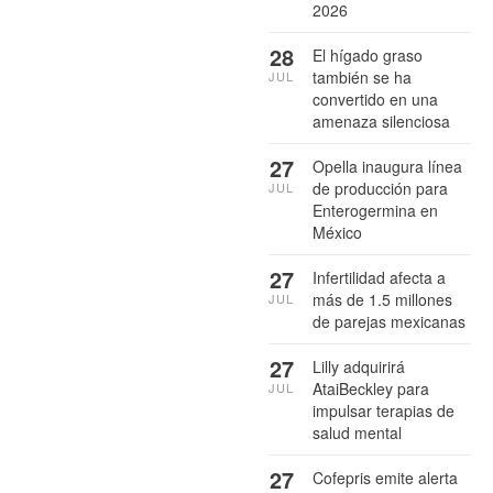
2026
28
El hígado graso
también se ha
JUL
convertido en una
amenaza silenciosa
27
Opella inaugura línea
de producción para
JUL
Enterogermina en
México
27
Infertilidad afecta a
más de 1.5 millones
JUL
de parejas mexicanas
27
Lilly adquirirá
AtaiBeckley para
JUL
impulsar terapias de
salud mental
27
Cofepris emite alerta