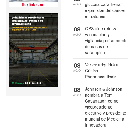
glucosa para frenar
AGO
expansión del cáncer
en ratones
08
OPS pide reforzar
vacunación y
AGO
vigilancia por aumento
de casos de
sarampión
08
Vertex adquirirá a
Crinics
AGO
Pharmaceuticals
08
Johnson & Johnson
nombra a Tom
AGO
Cavanaugh como
vicepresidente
ejecutivo y presidente
mundial de Medicina
Innovadora