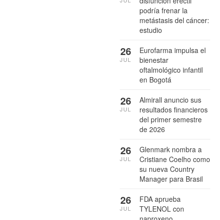
disfunción eréctil
JUL
podría frenar la
metástasis del cáncer:
estudio
26
Eurofarma impulsa el
bienestar
JUL
oftalmológico infantil
en Bogotá
26
Almirall anuncio sus
resultados financieros
JUL
del primer semestre
de 2026
26
Glenmark nombra a
Cristiane Coelho como
JUL
su nueva Country
Manager para Brasil
26
FDA aprueba
TYLENOL con
JUL
naproxeno