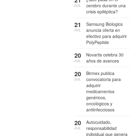
cerebro durante una
JUL
crisis epiléptica?
21
Samsung Biologics
anuncia oferta en
JUL
efectivo para adquirir
PolyPeptide
20
Novartis celebra 30
años de avances
JUL
20
Birmex publica
convocatoria para
JUL
adquirir
medicamentos
genéricos,
oncológicos y
antiinfecciosos
20
Autocuidado,
responsabilidad
JUL
individual que genera