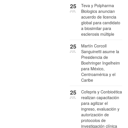
25
Teva y Polpharma
Biologics anuncian
JUL
acuerdo de licencia
global para candidato
a biosimilar para
esclerosis múltiple
25
Martín Corcoll
Sanguinetti asume la
JUL
Presidencia de
Boehringer Ingelheim
para México,
Centroamérica y el
Caribe
25
Cofepris y Conbioética
realizan capacitación
JUL
para agilizar el
ingreso, evaluación y
autorización de
protocolos de
investigación clínica