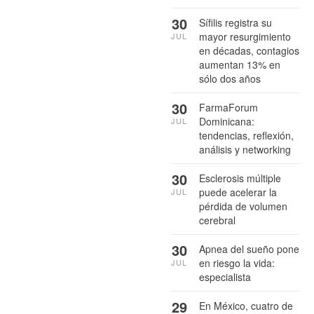
30
Sífilis registra su
mayor resurgimiento
JUL
en décadas, contagios
aumentan 13% en
sólo dos años
30
FarmaForum
Dominicana:
JUL
tendencias, reflexión,
análisis y networking
30
Esclerosis múltiple
puede acelerar la
JUL
pérdida de volumen
cerebral
30
Apnea del sueño pone
en riesgo la vida:
JUL
especialista
29
En México, cuatro de