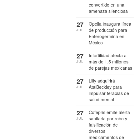
convertido en una
amenaza silenciosa
27
Opella inaugura línea
de producción para
JUL
Enterogermina en
México
27
Infertilidad afecta a
más de 1.5 millones
JUL
de parejas mexicanas
27
Lilly adquirirá
AtaiBeckley para
JUL
impulsar terapias de
salud mental
27
Cofepris emite alerta
sanitaria por robo y
JUL
falsificación de
diversos
medicamentos de