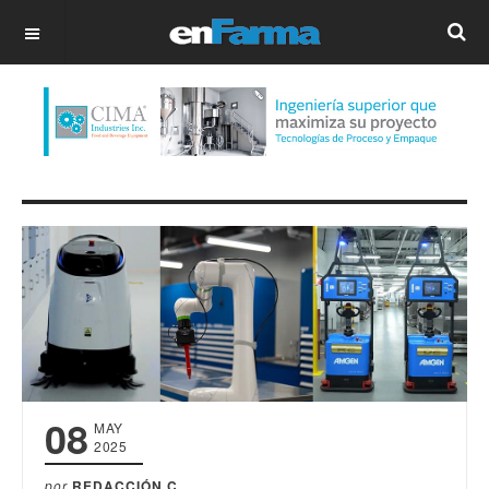
OFF CANVAS
08
MAY
2025
por
REDACCIÓN C