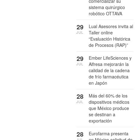
comercializar su
sistema quirúrgico
robótico OTTAVA
29
Lual Asesores invita al
Taller online
JUL
“Evaluación Histórica
de Procesos (RAP)”
29
Ember LifeSciences y
Alfresa mejorarán la
JUL
calidad de la cadena
de frío farmacéutica
en Japón
28
Más del 60% de los
dispositivos médicos
JUL
que México produce
se destinan a
exportación
28
Eurofarma presenta
en México solicitud de
JUL