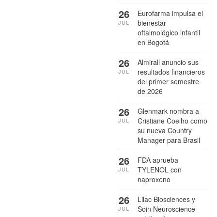
26
Eurofarma impulsa el
bienestar
JUL
oftalmológico infantil
en Bogotá
26
Almirall anuncio sus
resultados financieros
JUL
del primer semestre
de 2026
26
Glenmark nombra a
Cristiane Coelho como
JUL
su nueva Country
Manager para Brasil
26
FDA aprueba
TYLENOL con
JUL
naproxeno
26
Lilac Biosciences y
Soin Neuroscience
JUL