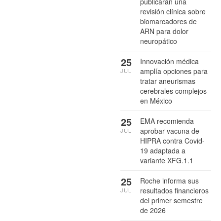
publicarán una
revisión clínica sobre
biomarcadores de
ARN para dolor
neuropático
25
Innovación médica
amplía opciones para
JUL
tratar aneurismas
cerebrales complejos
en México
25
EMA recomienda
aprobar vacuna de
JUL
HIPRA contra Covid-
19 adaptada a
variante XFG.1.1
25
Roche informa sus
resultados financieros
JUL
del primer semestre
de 2026