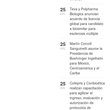
25
Teva y Polpharma
Biologics anuncian
JUL
acuerdo de licencia
global para candidato
a biosimilar para
esclerosis múltiple
25
Martín Corcoll
Sanguinetti asume la
JUL
Presidencia de
Boehringer Ingelheim
para México,
Centroamérica y el
Caribe
25
Cofepris y Conbioética
realizan capacitación
JUL
para agilizar el
ingreso, evaluación y
autorización de
protocolos de