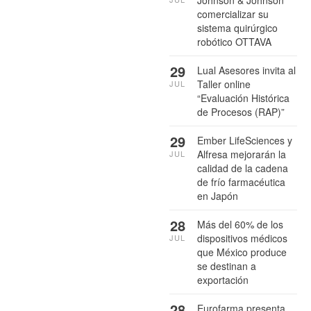
comercializar su
sistema quirúrgico
robótico OTTAVA
29
Lual Asesores invita al
Taller online
JUL
“Evaluación Histórica
de Procesos (RAP)”
29
Ember LifeSciences y
Alfresa mejorarán la
JUL
calidad de la cadena
de frío farmacéutica
en Japón
28
Más del 60% de los
dispositivos médicos
JUL
que México produce
se destinan a
exportación
28
Eurofarma presenta