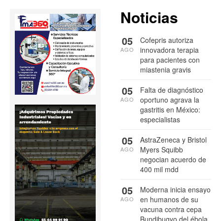
Noticias
05
Cofepris autoriza
innovadora terapia
AGO
para pacientes con
miastenia gravis
05
Falta de diagnóstico
oportuno agrava la
AGO
gastritis en México:
especialistas
05
AstraZeneca y Bristol
Myers Squibb
AGO
negocian acuerdo de
400 mil mdd
05
Moderna inicia ensayo
en humanos de su
AGO
vacuna contra cepa
Bundibugyo del ébola