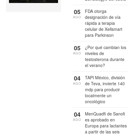
05
FDA otorga
designación de vía
AGO
rápida a terapia
celular de Xellsmart
para Parkinson
05
¿Por qué cambian los
niveles de
AGO
testosterona durante
el verano?
04
TAPI México, división
de Teva, invierte 140
AGO
mdp para producir
localmente un
oncológico
04
MenQuadfi de Sanofi
es aprobado en
AGO
Europa para lactantes
a partir de las seis