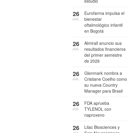
estudio
26
Eurofarma impulsa el
bienestar
JUL
oftalmológico infantil
en Bogotá
26
Almirall anuncio sus
resultados financieros
JUL
del primer semestre
de 2026
26
Glenmark nombra a
Cristiane Coelho como
JUL
su nueva Country
Manager para Brasil
26
FDA aprueba
TYLENOL con
JUL
naproxeno
26
Lilac Biosciences y
Soin Neuroscience
JUL