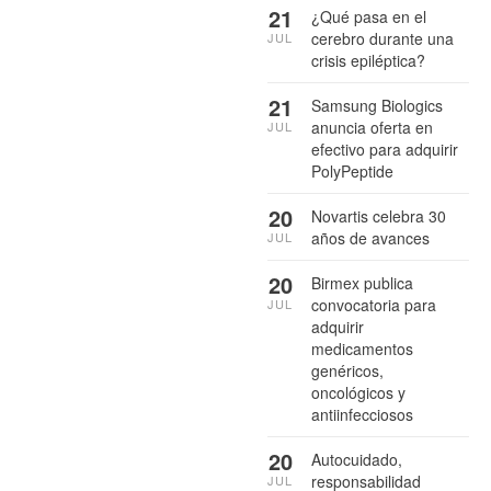
21
¿Qué pasa en el
cerebro durante una
JUL
crisis epiléptica?
21
Samsung Biologics
anuncia oferta en
JUL
efectivo para adquirir
PolyPeptide
20
Novartis celebra 30
años de avances
JUL
20
Birmex publica
convocatoria para
JUL
adquirir
medicamentos
genéricos,
oncológicos y
antiinfecciosos
20
Autocuidado,
responsabilidad
JUL