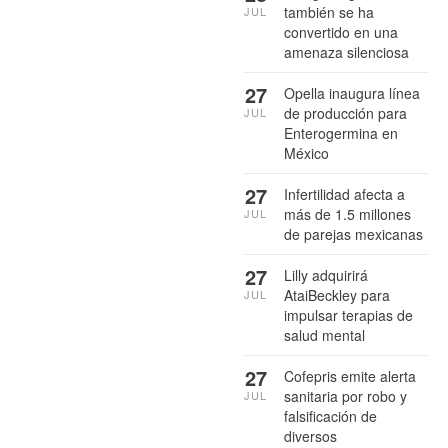
también se ha
JUL
convertido en una
amenaza silenciosa
27
Opella inaugura línea
de producción para
JUL
Enterogermina en
México
27
Infertilidad afecta a
más de 1.5 millones
JUL
de parejas mexicanas
27
Lilly adquirirá
AtaiBeckley para
JUL
impulsar terapias de
salud mental
27
Cofepris emite alerta
sanitaria por robo y
JUL
falsificación de
diversos