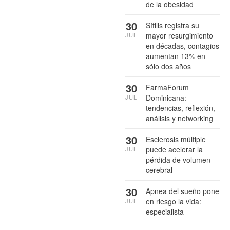
de la obesidad
30
Sífilis registra su
mayor resurgimiento
JUL
en décadas, contagios
aumentan 13% en
sólo dos años
30
FarmaForum
Dominicana:
JUL
tendencias, reflexión,
análisis y networking
30
Esclerosis múltiple
puede acelerar la
JUL
pérdida de volumen
cerebral
30
Apnea del sueño pone
en riesgo la vida:
JUL
especialista