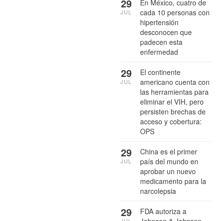
29
En México, cuatro de
cada 10 personas con
JUL
hipertensión
desconocen que
padecen esta
enfermedad
29
El continente
americano cuenta con
JUL
las herramientas para
eliminar el VIH, pero
persisten brechas de
acceso y cobertura:
OPS
29
China es el primer
país del mundo en
JUL
aprobar un nuevo
medicamento para la
narcolepsia
29
FDA autoriza a
Johnson & Johnson
JUL