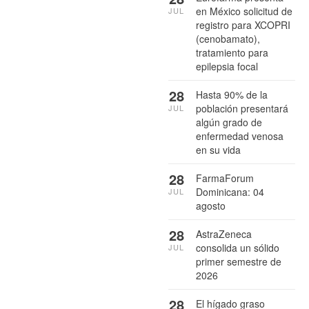
en México solicitud de
JUL
registro para XCOPRI
(cenobamato),
tratamiento para
epilepsia focal
28
Hasta 90% de la
población presentará
JUL
algún grado de
enfermedad venosa
en su vida
28
FarmaForum
Dominicana: 04
JUL
agosto
28
AstraZeneca
consolida un sólido
JUL
primer semestre de
2026
28
El hígado graso