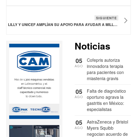
SIGUIENTE
LILLY Y UNICEF AMPLÍAN SU APOYO PARA AYUDAR A MILLONES DE JÓVENES EN RIESGO DE ENFERMEDADES NO TRANSMISIBLES
Noticias
05
Cofepris autoriza
innovadora terapia
AGO
para pacientes con
miastenia gravis
05
Falta de diagnóstico
oportuno agrava la
AGO
gastritis en México:
especialistas
05
AstraZeneca y Bristol
Myers Squibb
AGO
negocian acuerdo de