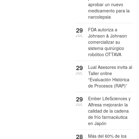
aprobar un nuevo
medicamento para la
narcolepsia
29
FDA autoriza a
Johnson & Johnson
JUL
comercializar su
sistema quirúrgico
robótico OTTAVA
29
Lual Asesores invita al
Taller online
JUL
“Evaluación Histórica
de Procesos (RAP)”
29
Ember LifeSciences y
Alfresa mejorarán la
JUL
calidad de la cadena
de frío farmacéutica
en Japón
28
Más del 60% de los