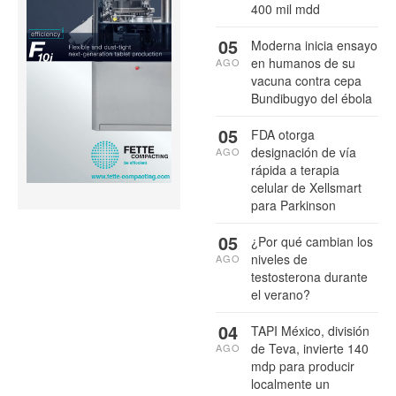
400 mil mdd
05
Moderna inicia ensayo
en humanos de su
AGO
vacuna contra cepa
Bundibugyo del ébola
05
FDA otorga
designación de vía
AGO
rápida a terapia
celular de Xellsmart
para Parkinson
05
¿Por qué cambian los
niveles de
AGO
testosterona durante
el verano?
04
TAPI México, división
de Teva, invierte 140
AGO
mdp para producir
localmente un