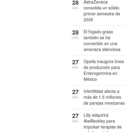
28
AstraZeneca
consolida un sólido
JUL
primer semestre de
2026
28
El hígado graso
también se ha
JUL
convertido en una
amenaza silenciosa
27
Opella inaugura línea
de producción para
JUL
Enterogermina en
México
27
Infertilidad afecta a
más de 1.5 millones
JUL
de parejas mexicanas
27
Lilly adquirirá
AtaiBeckley para
JUL
impulsar terapias de