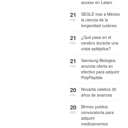
acceso en Latam
21
SEGLE trae a México
la ciencia de la
JUL
longevidad cutánea
21
¿Qué pasa en el
cerebro durante una
JUL
crisis epiléptica?
21
Samsung Biologics
anuncia oferta en
JUL
efectivo para adquirir
PolyPeptide
20
Novartis celebra 30
años de avances
JUL
20
Birmex publica
convocatoria para
JUL
adquirir
medicamentos