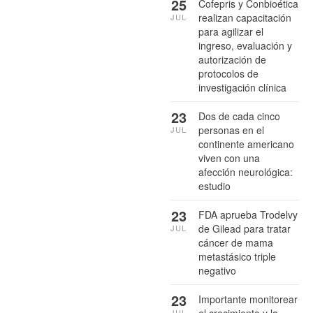
25
Cofepris y Conbioética
realizan capacitación
JUL
para agilizar el
ingreso, evaluación y
autorización de
protocolos de
investigación clínica
23
Dos de cada cinco
personas en el
JUL
continente americano
viven con una
afección neurológica:
estudio
23
FDA aprueba Trodelvy
de Gilead para tratar
JUL
cáncer de mama
metastásico triple
negativo
23
Importante monitorear
JUL