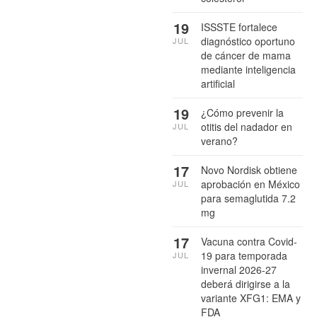
19
ISSSTE fortalece
diagnóstico oportuno
JUL
de cáncer de mama
mediante inteligencia
artificial
19
¿Cómo prevenir la
otitis del nadador en
JUL
verano?
17
Novo Nordisk obtiene
aprobación en México
JUL
para semaglutida 7.2
mg
17
Vacuna contra Covid-
19 para temporada
JUL
invernal 2026-27
deberá dirigirse a la
variante XFG1: EMA y
FDA