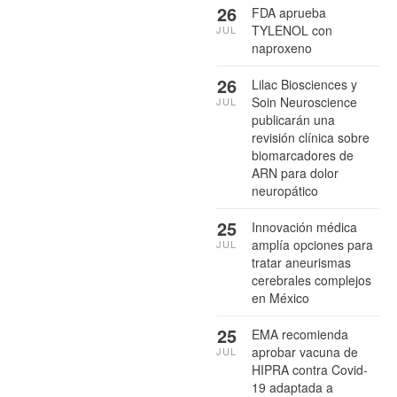
26
FDA aprueba
TYLENOL con
JUL
naproxeno
26
Lilac Biosciences y
Soin Neuroscience
JUL
publicarán una
revisión clínica sobre
biomarcadores de
ARN para dolor
neuropático
25
Innovación médica
amplía opciones para
JUL
tratar aneurismas
cerebrales complejos
en México
25
EMA recomienda
aprobar vacuna de
JUL
HIPRA contra Covid-
19 adaptada a