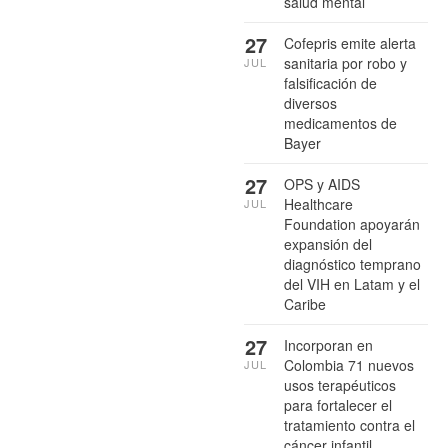
salud mental
27
Cofepris emite alerta
sanitaria por robo y
JUL
falsificación de
diversos
medicamentos de
Bayer
27
OPS y AIDS
Healthcare
JUL
Foundation apoyarán
expansión del
diagnóstico temprano
del VIH en Latam y el
Caribe
27
Incorporan en
Colombia 71 nuevos
JUL
usos terapéuticos
para fortalecer el
tratamiento contra el
cáncer infantil