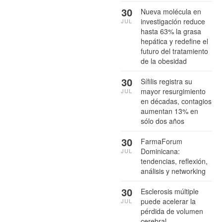
30
Nueva molécula en
investigación reduce
JUL
hasta 63% la grasa
hepática y redefine el
futuro del tratamiento
de la obesidad
30
Sífilis registra su
mayor resurgimiento
JUL
en décadas, contagios
aumentan 13% en
sólo dos años
30
FarmaForum
Dominicana:
JUL
tendencias, reflexión,
análisis y networking
30
Esclerosis múltiple
puede acelerar la
JUL
pérdida de volumen
cerebral