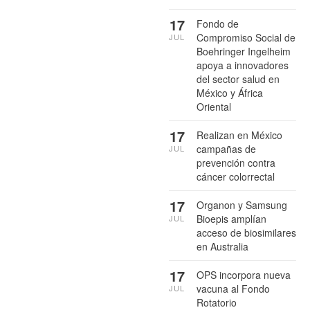
17
Fondo de
Compromiso Social de
JUL
Boehringer Ingelheim
apoya a innovadores
del sector salud en
México y África
Oriental
17
Realizan en México
campañas de
JUL
prevención contra
cáncer colorrectal
17
Organon y Samsung
Bioepis amplían
JUL
acceso de biosimilares
en Australia
17
OPS incorpora nueva
vacuna al Fondo
JUL
Rotatorio