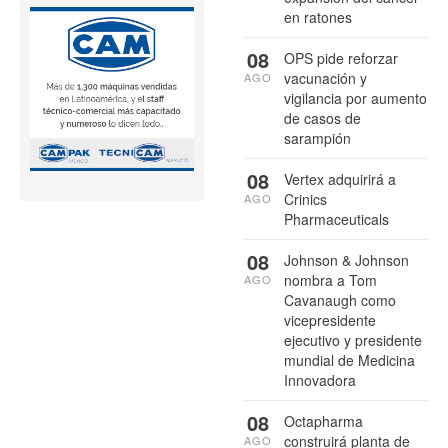
en ratones
08
OPS pide reforzar
vacunación y
AGO
vigilancia por aumento
de casos de
sarampión
08
Vertex adquirirá a
Crinics
AGO
Pharmaceuticals
08
Johnson & Johnson
nombra a Tom
AGO
Cavanaugh como
vicepresidente
ejecutivo y presidente
mundial de Medicina
Innovadora
08
Octapharma
construirá planta de
AGO