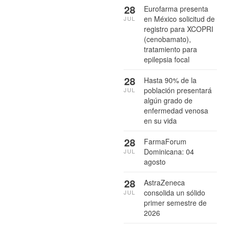
28
Eurofarma presenta
en México solicitud de
JUL
registro para XCOPRI
(cenobamato),
tratamiento para
epilepsia focal
28
Hasta 90% de la
población presentará
JUL
algún grado de
enfermedad venosa
en su vida
28
FarmaForum
Dominicana: 04
JUL
agosto
28
AstraZeneca
consolida un sólido
JUL
primer semestre de
2026