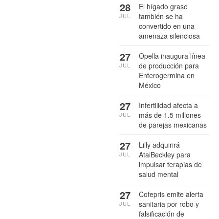
28
El hígado graso
también se ha
JUL
convertido en una
amenaza silenciosa
27
Opella inaugura línea
de producción para
JUL
Enterogermina en
México
27
Infertilidad afecta a
más de 1.5 millones
JUL
de parejas mexicanas
27
Lilly adquirirá
AtaiBeckley para
JUL
impulsar terapias de
salud mental
27
Cofepris emite alerta
sanitaria por robo y
JUL
falsificación de