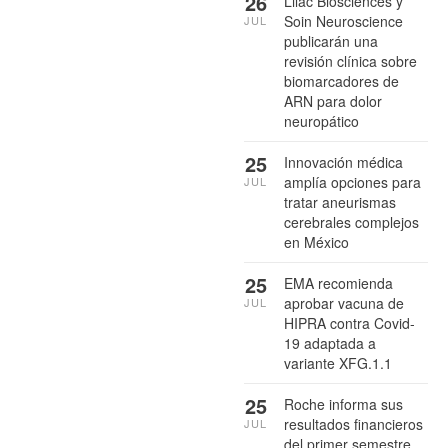
26
Lilac Biosciences y
Soin Neuroscience
JUL
publicarán una
revisión clínica sobre
biomarcadores de
ARN para dolor
neuropático
25
Innovación médica
amplía opciones para
JUL
tratar aneurismas
cerebrales complejos
en México
25
EMA recomienda
aprobar vacuna de
JUL
HIPRA contra Covid-
19 adaptada a
variante XFG.1.1
25
Roche informa sus
resultados financieros
JUL
del primer semestre