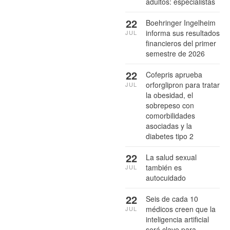
adultos: especialistas
22
Boehringer Ingelheim
informa sus resultados
JUL
financieros del primer
semestre de 2026
22
Cofepris aprueba
orforglipron para tratar
JUL
la obesidad, el
sobrepeso con
comorbilidades
asociadas y la
diabetes tipo 2
22
La salud sexual
también es
JUL
autocuidado
22
Seis de cada 10
médicos creen que la
JUL
inteligencia artificial
será clave para