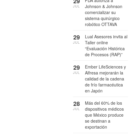
29
FDA autoriza a
Johnson & Johnson
JUL
comercializar su
sistema quirúrgico
robótico OTTAVA
29
Lual Asesores invita al
Taller online
JUL
“Evaluación Histórica
de Procesos (RAP)”
29
Ember LifeSciences y
Alfresa mejorarán la
JUL
calidad de la cadena
de frío farmacéutica
en Japón
28
Más del 60% de los
dispositivos médicos
JUL
que México produce
se destinan a
exportación