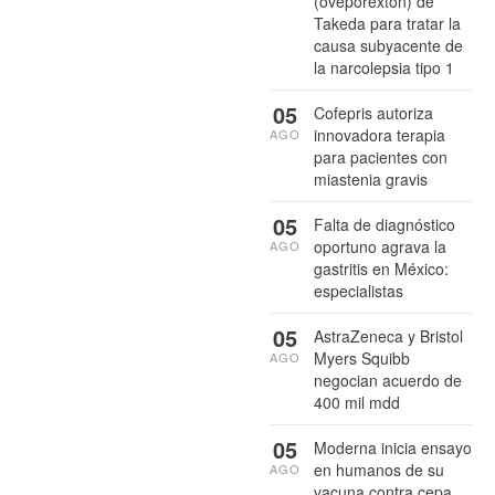
(oveporexton) de
Takeda para tratar la
causa subyacente de
la narcolepsia tipo 1
05
Cofepris autoriza
innovadora terapia
AGO
para pacientes con
miastenia gravis
05
Falta de diagnóstico
oportuno agrava la
AGO
gastritis en México:
especialistas
05
AstraZeneca y Bristol
Myers Squibb
AGO
negocian acuerdo de
400 mil mdd
05
Moderna inicia ensayo
en humanos de su
AGO
vacuna contra cepa