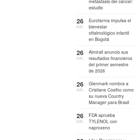
metástasis del cáncer:
estudio
26
Eurofarma impulsa el
bienestar
JUL
oftalmológico infantil
en Bogotá
26
Almirall anuncio sus
resultados financieros
JUL
del primer semestre
de 2026
26
Glenmark nombra a
Cristiane Coelho como
JUL
su nueva Country
Manager para Brasil
26
FDA aprueba
TYLENOL con
JUL
naproxeno