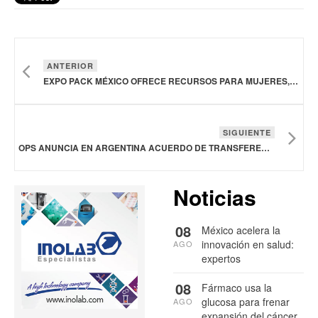
ANTERIOR
EXPO PACK MÉXICO OFRECE RECURSOS PARA MUJERES, AL IMPULSAR EL CRECIMIENTO DE LA PACKAGING AND PROCESSING WOMEN’S LEADERSHIP NETWORK EN LATAM
SIGUIENTE
OPS ANUNCIA EN ARGENTINA ACUERDO DE TRANSFERENCIA DE TECNOLOGÍA QUE FORTALECERÁ PRODUCCIÓN REGIONAL DE VACUNAS CONTRA INFLUENZA ESTACIONAL
Noticias
08
México acelera la
innovación en salud:
AGO
expertos
08
Fármaco usa la
glucosa para frenar
AGO
expansión del cáncer