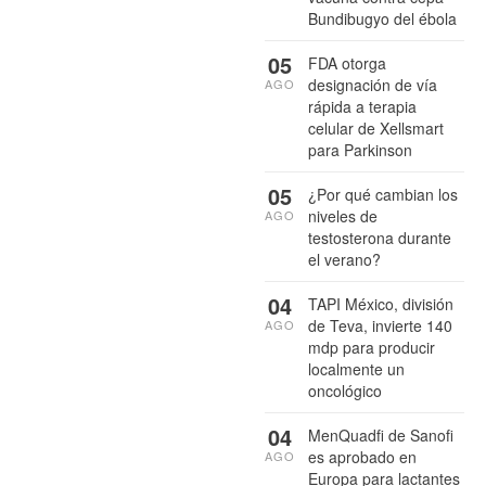
Bundibugyo del ébola
05
FDA otorga
designación de vía
AGO
rápida a terapia
celular de Xellsmart
para Parkinson
05
¿Por qué cambian los
niveles de
AGO
testosterona durante
el verano?
04
TAPI México, división
de Teva, invierte 140
AGO
mdp para producir
localmente un
oncológico
04
MenQuadfi de Sanofi
es aprobado en
AGO
Europa para lactantes