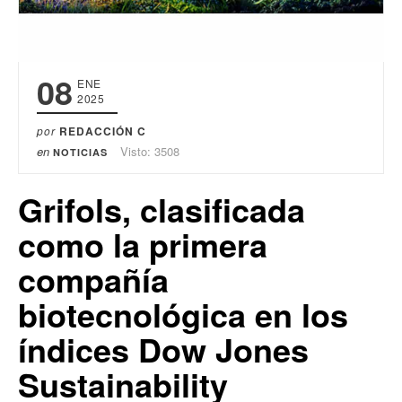
08
ENE
2025
por
REDACCIÓN C
en
Visto: 3508
NOTICIAS
Grifols, clasificada
como la primera
compañía
biotecnológica en los
índices Dow Jones
Sustainability