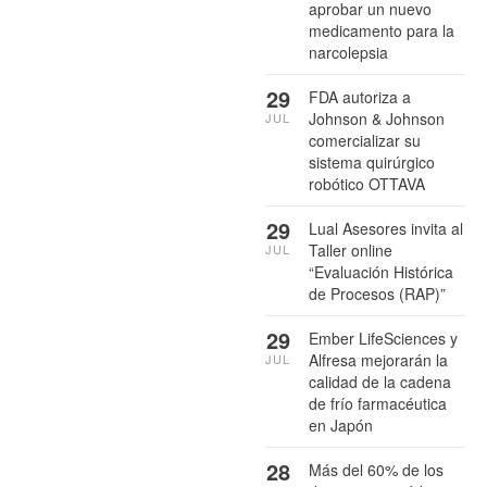
aprobar un nuevo
medicamento para la
narcolepsia
29
FDA autoriza a
Johnson & Johnson
JUL
comercializar su
sistema quirúrgico
robótico OTTAVA
29
Lual Asesores invita al
Taller online
JUL
“Evaluación Histórica
de Procesos (RAP)”
29
Ember LifeSciences y
Alfresa mejorarán la
JUL
calidad de la cadena
de frío farmacéutica
en Japón
28
Más del 60% de los