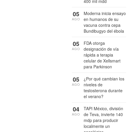
400 mil mdd
05
Moderna inicia ensayo
en humanos de su
AGO
vacuna contra cepa
Bundibugyo del ébola
05
FDA otorga
designación de vía
AGO
rápida a terapia
celular de Xellsmart
para Parkinson
05
¿Por qué cambian los
niveles de
AGO
testosterona durante
el verano?
04
TAPI México, división
de Teva, invierte 140
AGO
mdp para producir
localmente un