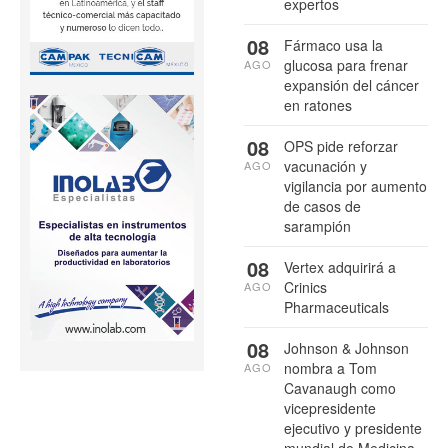
expertos
08
Fármaco usa la
glucosa para frenar
AGO
expansión del cáncer
en ratones
08
OPS pide reforzar
vacunación y
AGO
vigilancia por aumento
de casos de
sarampión
08
Vertex adquirirá a
Crinics
AGO
Pharmaceuticals
08
Johnson & Johnson
nombra a Tom
AGO
Cavanaugh como
vicepresidente
ejecutivo y presidente