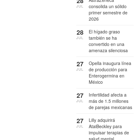
28
AstraZeneca
consolida un sólido
JUL
primer semestre de
2026
28
El hígado graso
también se ha
JUL
convertido en una
amenaza silenciosa
27
Opella inaugura línea
de producción para
JUL
Enterogermina en
México
27
Infertilidad afecta a
más de 1.5 millones
JUL
de parejas mexicanas
27
Lilly adquirirá
AtaiBeckley para
JUL
impulsar terapias de
salud mental