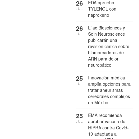
26
FDA aprueba
TYLENOL con
JUL
naproxeno
26
Lilac Biosciences y
Soin Neuroscience
JUL
publicarán una
revisión clínica sobre
biomarcadores de
ARN para dolor
neuropático
25
Innovación médica
amplía opciones para
JUL
tratar aneurismas
cerebrales complejos
en México
25
EMA recomienda
aprobar vacuna de
JUL
HIPRA contra Covid-
19 adaptada a