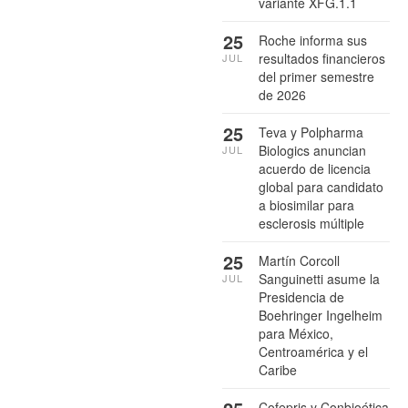
variante XFG.1.1
25
Roche informa sus
resultados financieros
JUL
del primer semestre
de 2026
25
Teva y Polpharma
Biologics anuncian
JUL
acuerdo de licencia
global para candidato
a biosimilar para
esclerosis múltiple
25
Martín Corcoll
Sanguinetti asume la
JUL
Presidencia de
Boehringer Ingelheim
para México,
Centroamérica y el
Caribe
Cofepris y Conbioética