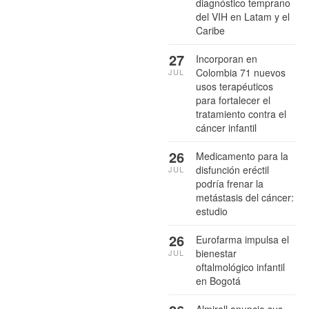
diagnóstico temprano
del VIH en Latam y el
Caribe
27
Incorporan en
Colombia 71 nuevos
JUL
usos terapéuticos
para fortalecer el
tratamiento contra el
cáncer infantil
26
Medicamento para la
disfunción eréctil
JUL
podría frenar la
metástasis del cáncer:
estudio
26
Eurofarma impulsa el
bienestar
JUL
oftalmológico infantil
en Bogotá
Almirall anuncio sus