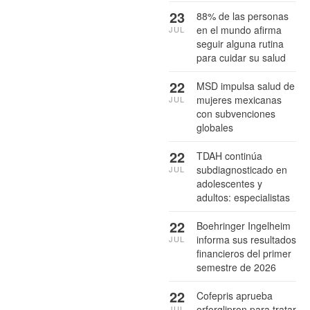
23
88% de las personas
en el mundo afirma
JUL
seguir alguna rutina
para cuidar su salud
22
MSD impulsa salud de
mujeres mexicanas
JUL
con subvenciones
globales
22
TDAH continúa
subdiagnosticado en
JUL
adolescentes y
adultos: especialistas
22
Boehringer Ingelheim
informa sus resultados
JUL
financieros del primer
semestre de 2026
22
Cofepris aprueba
orforglipron para tratar
JUL