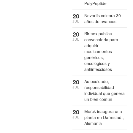
PolyPeptide
20
Novartis celebra 30
años de avances
JUL
20
Birmex publica
convocatoria para
JUL
adquirir
medicamentos
genéricos,
oncológicos y
antiinfecciosos
20
Autocuidado,
responsabilidad
JUL
individual que genera
un bien común
20
Merck inaugura una
planta en Darmstadt,
JUL
Alemania