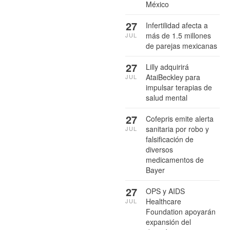
México
27
Infertilidad afecta a
más de 1.5 millones
JUL
de parejas mexicanas
27
Lilly adquirirá
AtaiBeckley para
JUL
impulsar terapias de
salud mental
27
Cofepris emite alerta
sanitaria por robo y
JUL
falsificación de
diversos
medicamentos de
Bayer
27
OPS y AIDS
Healthcare
JUL
Foundation apoyarán
expansión del