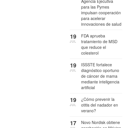
Agencia Ejecutiva
para las Pymes
impulsan cooperación
para acelerar
innovaciones de salud
19
FDA aprueba
tratamiento de MSD
JUL
que reduce el
colesterol
19
ISSSTE fortalece
diagnóstico oportuno
JUL
de cáncer de mama
mediante inteligencia
artificial
19
¿Cómo prevenir la
otitis del nadador en
JUL
verano?
17
Novo Nordisk obtiene
aprobación en México
JUL