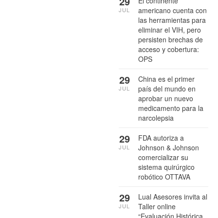
29
El continente
americano cuenta con
JUL
las herramientas para
eliminar el VIH, pero
persisten brechas de
acceso y cobertura:
OPS
29
China es el primer
país del mundo en
JUL
aprobar un nuevo
medicamento para la
narcolepsia
29
FDA autoriza a
Johnson & Johnson
JUL
comercializar su
sistema quirúrgico
robótico OTTAVA
29
Lual Asesores invita al
Taller online
JUL
“Evaluación Histórica