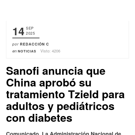
14
SEP
2025
por
REDACCIÓN C
en
Visto: 4206
NOTICIAS
Sanofi anuncia que
China aprobó su
tratamiento Tzield para
adultos y pediátricos
con diabetes
Comunicado. La Administración Nacional de