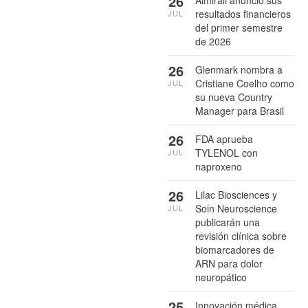
26
resultados financieros
JUL
del primer semestre
de 2026
26
Glenmark nombra a
Cristiane Coelho como
JUL
su nueva Country
Manager para Brasil
26
FDA aprueba
TYLENOL con
JUL
naproxeno
26
Lilac Biosciences y
Soin Neuroscience
JUL
publicarán una
revisión clínica sobre
biomarcadores de
ARN para dolor
neuropático
25
Innovación médica