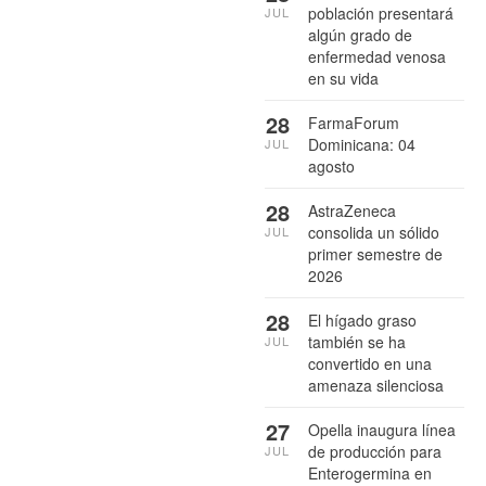
población presentará
JUL
algún grado de
enfermedad venosa
en su vida
28
FarmaForum
Dominicana: 04
JUL
agosto
28
AstraZeneca
consolida un sólido
JUL
primer semestre de
2026
28
El hígado graso
también se ha
JUL
convertido en una
amenaza silenciosa
27
Opella inaugura línea
de producción para
JUL
Enterogermina en