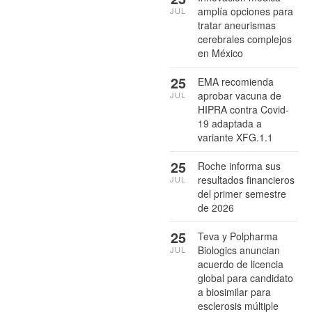
amplía opciones para
JUL
tratar aneurismas
cerebrales complejos
en México
25
EMA recomienda
aprobar vacuna de
JUL
HIPRA contra Covid-
19 adaptada a
variante XFG.1.1
25
Roche informa sus
resultados financieros
JUL
del primer semestre
de 2026
25
Teva y Polpharma
Biologics anuncian
JUL
acuerdo de licencia
global para candidato
a biosimilar para
esclerosis múltiple