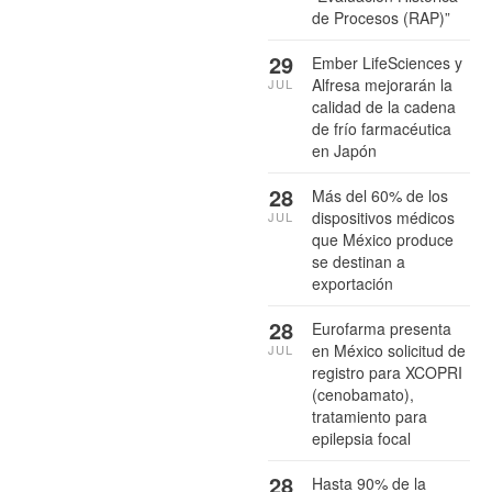
de Procesos (RAP)”
29
Ember LifeSciences y
Alfresa mejorarán la
JUL
calidad de la cadena
de frío farmacéutica
en Japón
28
Más del 60% de los
dispositivos médicos
JUL
que México produce
se destinan a
exportación
28
Eurofarma presenta
en México solicitud de
JUL
registro para XCOPRI
(cenobamato),
tratamiento para
epilepsia focal
28
Hasta 90% de la