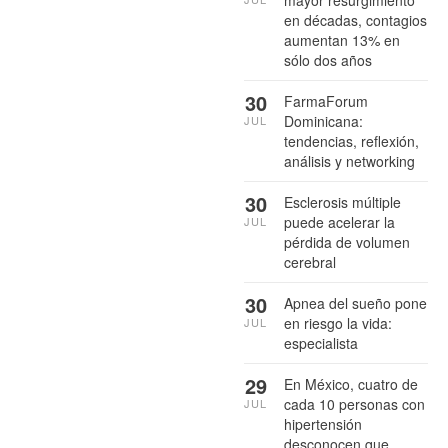
mayor resurgimiento
en décadas, contagios
aumentan 13% en
sólo dos años
30
FarmaForum
Dominicana:
JUL
tendencias, reflexión,
análisis y networking
30
Esclerosis múltiple
puede acelerar la
JUL
pérdida de volumen
cerebral
30
Apnea del sueño pone
en riesgo la vida:
JUL
especialista
29
En México, cuatro de
cada 10 personas con
JUL
hipertensión
desconocen que