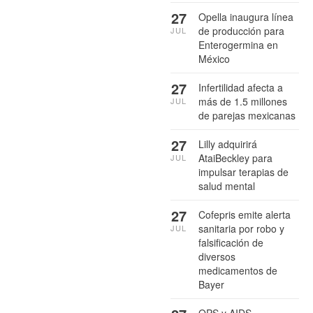
27
Opella inaugura línea
de producción para
JUL
Enterogermina en
México
27
Infertilidad afecta a
más de 1.5 millones
JUL
de parejas mexicanas
27
Lilly adquirirá
AtaiBeckley para
JUL
impulsar terapias de
salud mental
27
Cofepris emite alerta
sanitaria por robo y
JUL
falsificación de
diversos
medicamentos de
Bayer