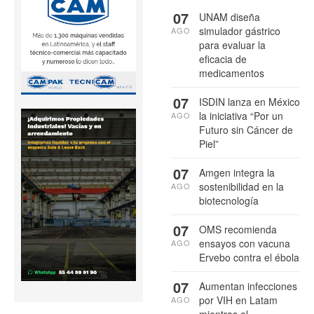
07
UNAM diseña
simulador gástrico
AGO
para evaluar la
eficacia de
medicamentos
07
ISDIN lanza en México
la iniciativa “Por un
AGO
Futuro sin Cáncer de
Piel”
07
Amgen integra la
sostenibilidad en la
AGO
biotecnología
07
OMS recomienda
ensayos con vacuna
AGO
Ervebo contra el ébola
07
Aumentan infecciones
por VIH en Latam
AGO