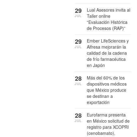
29
Lual Asesores invita al
Taller online
JUL
“Evaluación Histórica
de Procesos (RAP)”
29
Ember LifeSciences y
Alfresa mejorarán la
JUL
calidad de la cadena
de frío farmacéutica
en Japón
28
Más del 60% de los
dispositivos médicos
JUL
que México produce
se destinan a
exportación
28
Eurofarma presenta
en México solicitud de
JUL
registro para XCOPRI
(cenobamato),