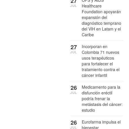
27
OPS y AIDS
Healthcare
JUL
Foundation apoyarán
expansión del
diagnóstico temprano
del VIH en Latam y el
Caribe
27
Incorporan en
Colombia 71 nuevos
JUL
usos terapéuticos
para fortalecer el
tratamiento contra el
cáncer infantil
26
Medicamento para la
disfunción eréctil
JUL
podría frenar la
metástasis del cáncer:
estudio
26
Eurofarma impulsa el
bienestar
JUL