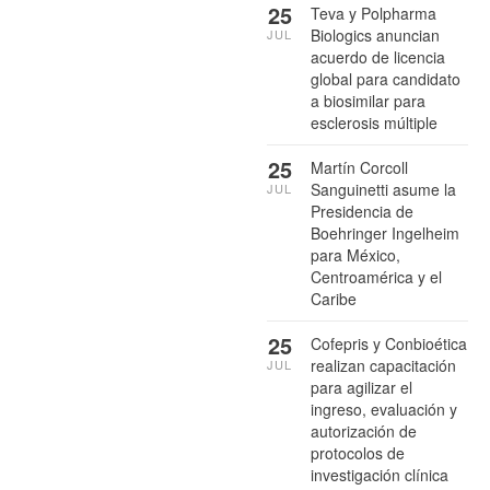
25
Teva y Polpharma
Biologics anuncian
JUL
acuerdo de licencia
global para candidato
a biosimilar para
esclerosis múltiple
25
Martín Corcoll
Sanguinetti asume la
JUL
Presidencia de
Boehringer Ingelheim
para México,
Centroamérica y el
Caribe
25
Cofepris y Conbioética
realizan capacitación
JUL
para agilizar el
ingreso, evaluación y
autorización de
protocolos de
investigación clínica