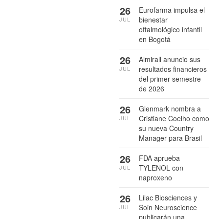
26
Eurofarma impulsa el
bienestar
JUL
oftalmológico infantil
en Bogotá
26
Almirall anuncio sus
resultados financieros
JUL
del primer semestre
de 2026
26
Glenmark nombra a
Cristiane Coelho como
JUL
su nueva Country
Manager para Brasil
26
FDA aprueba
TYLENOL con
JUL
naproxeno
26
Lilac Biosciences y
Soin Neuroscience
JUL
publicarán una