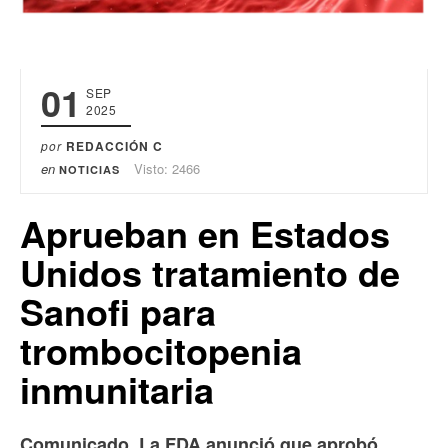
01
SEP
2025
por
REDACCIÓN C
en
Visto: 2466
NOTICIAS
Aprueban en Estados
Unidos tratamiento de
Sanofi para
trombocitopenia
inmunitaria
Comunicado. La FDA anunció que aprobó