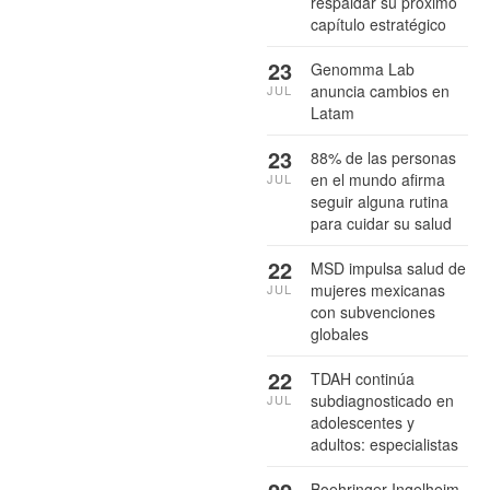
respaldar su próximo
capítulo estratégico
23
Genomma Lab
anuncia cambios en
JUL
Latam
23
88% de las personas
en el mundo afirma
JUL
seguir alguna rutina
para cuidar su salud
22
MSD impulsa salud de
mujeres mexicanas
JUL
con subvenciones
globales
22
TDAH continúa
subdiagnosticado en
JUL
adolescentes y
adultos: especialistas
Boehringer Ingelheim