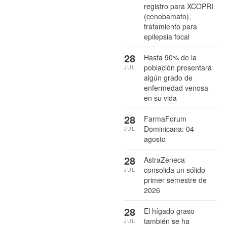
registro para XCOPRI
(cenobamato),
tratamiento para
epilepsia focal
28
Hasta 90% de la
población presentará
JUL
algún grado de
enfermedad venosa
en su vida
28
FarmaForum
Dominicana: 04
JUL
agosto
28
AstraZeneca
consolida un sólido
JUL
primer semestre de
2026
28
El hígado graso
también se ha
JUL