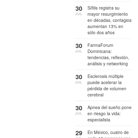
30
Sífilis registra su
mayor resurgimiento
JUL
en décadas, contagios
aumentan 13% en
sólo dos años
30
FarmaForum
Dominicana:
JUL
tendencias, reflexión,
análisis y networking
30
Esclerosis múltiple
puede acelerar la
JUL
pérdida de volumen
cerebral
30
Apnea del sueño pone
en riesgo la vida:
JUL
especialista
29
En México, cuatro de
JUL