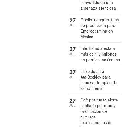
convertido en una
amenaza silenciosa
27
Opella inaugura línea
de producción para
JUL
Enterogermina en
México
27
Infertilidad afecta a
más de 1.5 millones
JUL
de parejas mexicanas
27
Lilly adquirirá
AtaiBeckley para
JUL
impulsar terapias de
salud mental
27
Cofepris emite alerta
sanitaria por robo y
JUL
falsificación de
diversos
medicamentos de