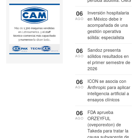
06
Inversión hospitalaria
en México debe ir
AGO
acompañada de una
gestión operativa
sólida: especialista
06
Sandoz presenta
sólidos resultados en
AGO
el primer semestre de
2026
06
ICON se asocia con
Anthropic para aplicar
AGO
inteligencia artificial a
ensayos clínicos
06
FDA aprueba
ORZEYFUL
AGO
(oveporexton) de
Takeda para tratar la
causa subyacente de