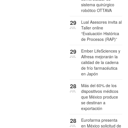
sistema quirúrgico
robótico OTTAVA
29
Lual Asesores invita al
Taller online
JUL
“Evaluación Histórica
de Procesos (RAP)”
29
Ember LifeSciences y
Alfresa mejorarán la
JUL
calidad de la cadena
de frío farmacéutica
en Japón
28
Más del 60% de los
dispositivos médicos
JUL
que México produce
se destinan a
exportación
28
Eurofarma presenta
en México solicitud de
JUL