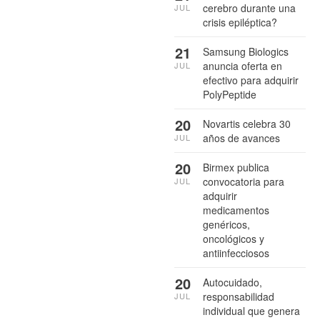
cerebro durante una
JUL
crisis epiléptica?
21
Samsung Biologics
anuncia oferta en
JUL
efectivo para adquirir
PolyPeptide
20
Novartis celebra 30
años de avances
JUL
20
Birmex publica
convocatoria para
JUL
adquirir
medicamentos
genéricos,
oncológicos y
antiinfecciosos
20
Autocuidado,
responsabilidad
JUL
individual que genera