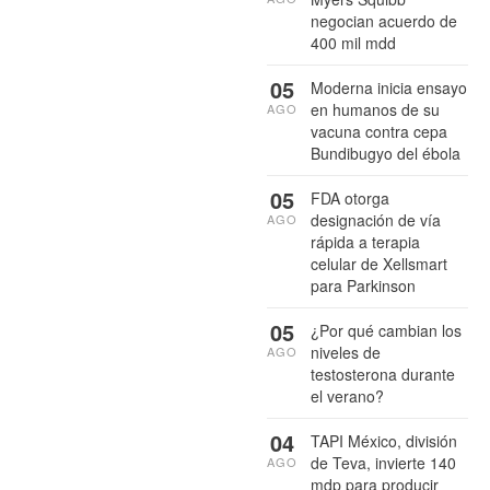
negocian acuerdo de
400 mil mdd
05
Moderna inicia ensayo
en humanos de su
AGO
vacuna contra cepa
Bundibugyo del ébola
05
FDA otorga
designación de vía
AGO
rápida a terapia
celular de Xellsmart
para Parkinson
05
¿Por qué cambian los
niveles de
AGO
testosterona durante
el verano?
04
TAPI México, división
de Teva, invierte 140
AGO
mdp para producir