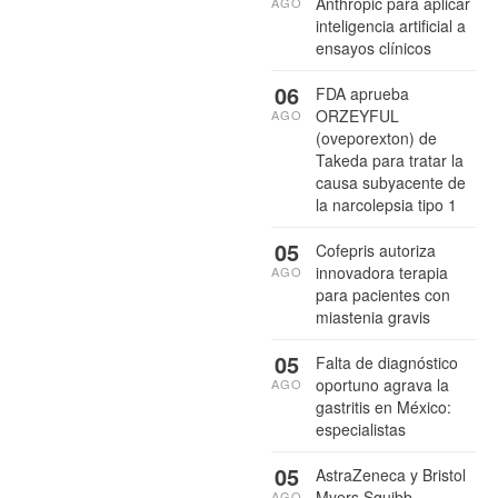
Anthropic para aplicar
AGO
inteligencia artificial a
ensayos clínicos
06
FDA aprueba
ORZEYFUL
AGO
(oveporexton) de
Takeda para tratar la
causa subyacente de
la narcolepsia tipo 1
05
Cofepris autoriza
innovadora terapia
AGO
para pacientes con
miastenia gravis
05
Falta de diagnóstico
oportuno agrava la
AGO
gastritis en México:
especialistas
05
AstraZeneca y Bristol
Myers Squibb
AGO