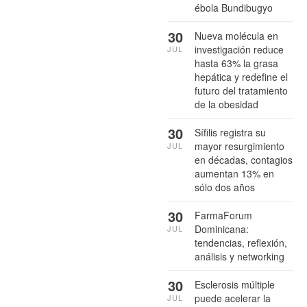
ébola Bundibugyo
30
Nueva molécula en
investigación reduce
JUL
hasta 63% la grasa
hepática y redefine el
futuro del tratamiento
de la obesidad
30
Sífilis registra su
mayor resurgimiento
JUL
en décadas, contagios
aumentan 13% en
sólo dos años
30
FarmaForum
Dominicana:
JUL
tendencias, reflexión,
análisis y networking
30
Esclerosis múltiple
puede acelerar la
JUL