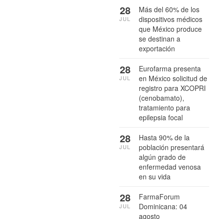
28
Más del 60% de los
dispositivos médicos
JUL
que México produce
se destinan a
exportación
28
Eurofarma presenta
en México solicitud de
JUL
registro para XCOPRI
(cenobamato),
tratamiento para
epilepsia focal
28
Hasta 90% de la
población presentará
JUL
algún grado de
enfermedad venosa
en su vida
28
FarmaForum
Dominicana: 04
JUL
agosto