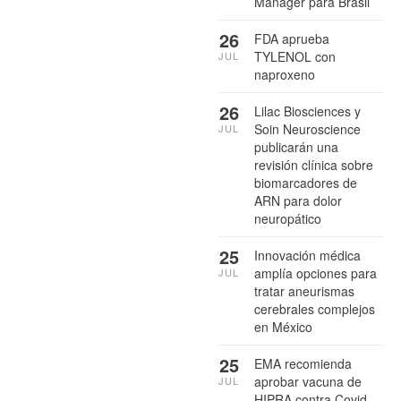
Manager para Brasil
26
FDA aprueba
TYLENOL con
JUL
naproxeno
26
Lilac Biosciences y
Soin Neuroscience
JUL
publicarán una
revisión clínica sobre
biomarcadores de
ARN para dolor
neuropático
25
Innovación médica
amplía opciones para
JUL
tratar aneurismas
cerebrales complejos
en México
25
EMA recomienda
aprobar vacuna de
JUL
HIPRA contra Covid-