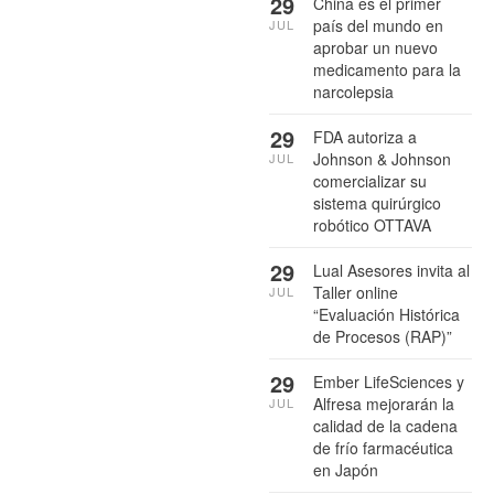
29
China es el primer
país del mundo en
JUL
aprobar un nuevo
medicamento para la
narcolepsia
29
FDA autoriza a
Johnson & Johnson
JUL
comercializar su
sistema quirúrgico
robótico OTTAVA
29
Lual Asesores invita al
Taller online
JUL
“Evaluación Histórica
de Procesos (RAP)”
29
Ember LifeSciences y
Alfresa mejorarán la
JUL
calidad de la cadena
de frío farmacéutica
en Japón