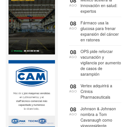
08
innovación en salud:
AGO
expertos
08
Fármaco usa la
glucosa para frenar
AGO
expansión del cáncer
en ratones
08
OPS pide reforzar
vacunación y
AGO
vigilancia por aumento
de casos de
sarampión
08
Vertex adquirirá a
Crinics
AGO
Pharmaceuticals
08
Johnson & Johnson
nombra a Tom
AGO
Cavanaugh como
vicepresidente