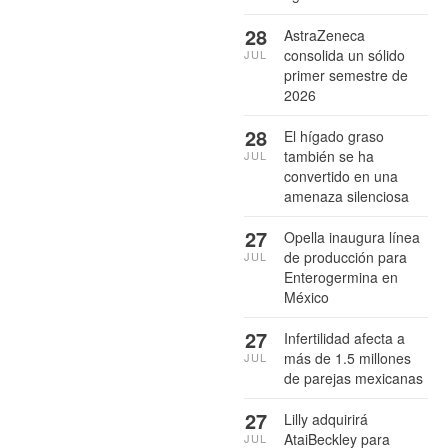
28
AstraZeneca
consolida un sólido
JUL
primer semestre de
2026
28
El hígado graso
también se ha
JUL
convertido en una
amenaza silenciosa
27
Opella inaugura línea
de producción para
JUL
Enterogermina en
México
27
Infertilidad afecta a
más de 1.5 millones
JUL
de parejas mexicanas
27
Lilly adquirirá
AtaiBeckley para
JUL