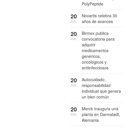
PolyPeptide
20
Novartis celebra 30
años de avances
JUL
20
Birmex publica
convocatoria para
JUL
adquirir
medicamentos
genéricos,
oncológicos y
antiinfecciosos
20
Autocuidado,
responsabilidad
JUL
individual que genera
un bien común
20
Merck inaugura una
planta en Darmstadt,
JUL
Alemania