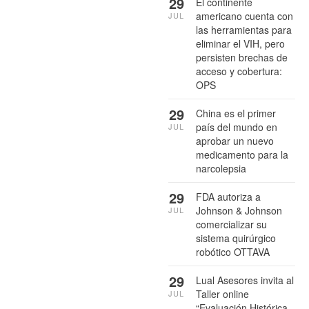
29
El continente
americano cuenta con
JUL
las herramientas para
eliminar el VIH, pero
persisten brechas de
acceso y cobertura:
OPS
29
China es el primer
país del mundo en
JUL
aprobar un nuevo
medicamento para la
narcolepsia
29
FDA autoriza a
Johnson & Johnson
JUL
comercializar su
sistema quirúrgico
robótico OTTAVA
29
Lual Asesores invita al
Taller online
JUL
“Evaluación Histórica