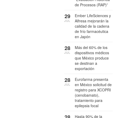
de Procesos (RAP)”
29
Ember LifeSciences y
Alfresa mejorarán la
JUL
calidad de la cadena
de frío farmacéutica
en Japón
28
Más del 60% de los
dispositivos médicos
JUL
que México produce
se destinan a
exportación
28
Eurofarma presenta
en México solicitud de
JUL
registro para XCOPRI
(cenobamato),
tratamiento para
epilepsia focal
28
Hasta 90% de la