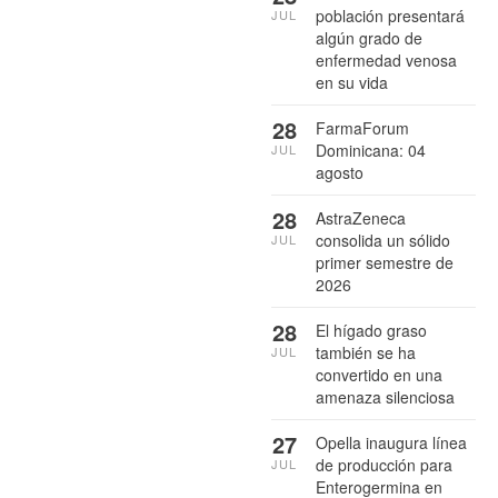
población presentará
JUL
algún grado de
enfermedad venosa
en su vida
28
FarmaForum
Dominicana: 04
JUL
agosto
28
AstraZeneca
consolida un sólido
JUL
primer semestre de
2026
28
El hígado graso
también se ha
JUL
convertido en una
amenaza silenciosa
27
Opella inaugura línea
de producción para
JUL
Enterogermina en