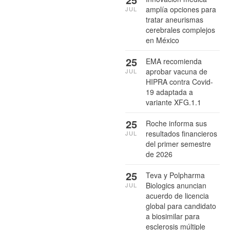
amplía opciones para
JUL
tratar aneurismas
cerebrales complejos
en México
25
EMA recomienda
aprobar vacuna de
JUL
HIPRA contra Covid-
19 adaptada a
variante XFG.1.1
25
Roche informa sus
resultados financieros
JUL
del primer semestre
de 2026
25
Teva y Polpharma
Biologics anuncian
JUL
acuerdo de licencia
global para candidato
a biosimilar para
esclerosis múltiple