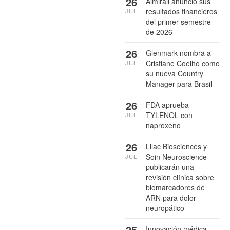
26
Almirall anuncio sus
resultados financieros
JUL
del primer semestre
de 2026
26
Glenmark nombra a
Cristiane Coelho como
JUL
su nueva Country
Manager para Brasil
26
FDA aprueba
TYLENOL con
JUL
naproxeno
26
Lilac Biosciences y
Soin Neuroscience
JUL
publicarán una
revisión clínica sobre
biomarcadores de
ARN para dolor
neuropático
25
Innovación médica