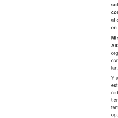
so
co
al
en
Mi
Al
org
con
lan
Y a
est
red
tie
tem
opo