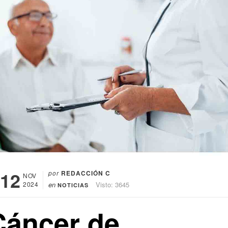
12
por
REDACCIÓN C
NOV
2024
en
Visto: 3645
NOTICIAS
Cáncer de