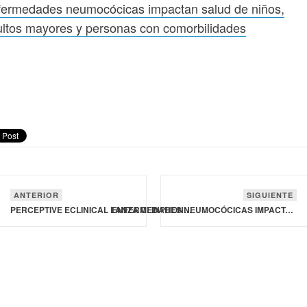
fermedades neumocócicas impactan salud de niños,
ltos mayores y personas con comorbilidades
ANTERIOR
SIGUIENTE
PERCEPTIVE ECLINICAL LANZA CLINPHONE 5, PLATAFORMA QUE SUPONE UN AVANCE EN LA TECNOLOGÍA DE DESARROLLO CLÍNICO
ENFERMEDADES NEUMOCÓCICAS IMPACTAN SALUD DE NIÑOS, ADULTOS MAYORES Y PERSONAS CON COMORBILIDADES