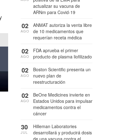
actualizar su vacuna de
ARNm para Covid-19
y
02
ANMAT autoriza la venta libre
de 10 medicamentos que
AGO
requerían receta médica
02
FDA aprueba el primer
producto de plasma liofilizado
AGO
02
Boston Scientific presenta un
nuevo plan de
AGO
reestructuración
02
BeOne Medicines invierte en
Estados Unidos para impulsar
AGO
medicamentos contra el
cáncer
30
Hilleman Laboratories
desarrollará y producirá dosis
JUL
de una vacuna contra el