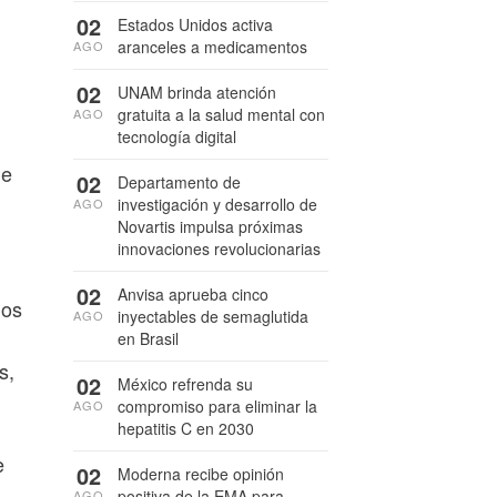
02
Estados Unidos activa
aranceles a medicamentos
AGO
02
UNAM brinda atención
gratuita a la salud mental con
AGO
tecnología digital
de
02
Departamento de
investigación y desarrollo de
AGO
Novartis impulsa próximas
innovaciones revolucionarias
02
Anvisa aprueba cinco
dos
inyectables de semaglutida
AGO
en Brasil
s,
02
México refrenda su
compromiso para eliminar la
AGO
hepatitis C en 2030
e
02
Moderna recibe opinión
positiva de la EMA para
AGO