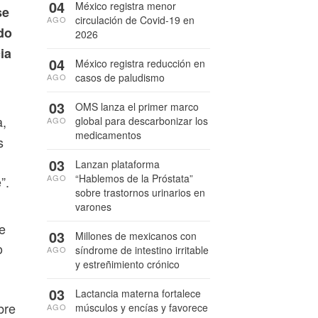
04
México registra menor
se
circulación de Covid-19 en
AGO
do
2026
ia
04
México registra reducción en
casos de paludismo
AGO
03
OMS lanza el primer marco
a,
global para descarbonizar los
AGO
medicamentos
s
,
03
Lanzan plataforma
“Hablemos de la Próstata”
AGO
”.
sobre trastornos urinarios en
varones
de
03
Millones de mexicanos con
o
síndrome de intestino irritable
AGO
y estreñimiento crónico
03
Lactancia materna fortalece
bre
músculos y encías y favorece
AGO