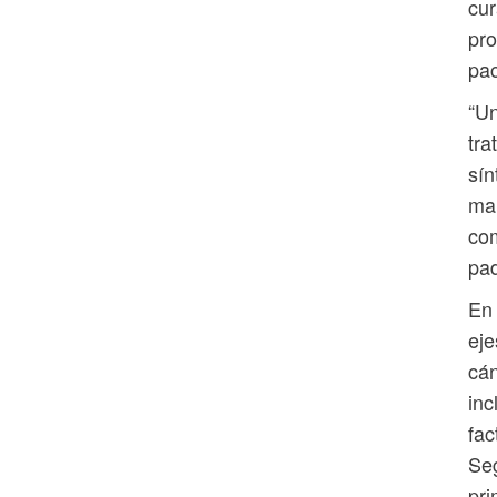
cur
pro
pac
“Un
tra
sín
man
com
pad
En 
eje
cán
inc
fac
Seg
pri