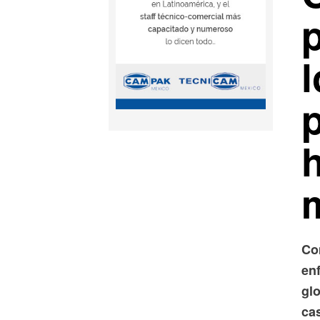
Co
en
glo
ca