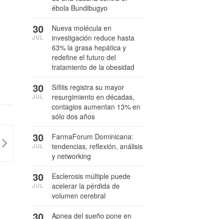
ébola Bundibugyo
30
Nueva molécula en
investigación reduce hasta
JUL
63% la grasa hepática y
redefine el futuro del
tratamiento de la obesidad
30
Sífilis registra su mayor
resurgimiento en décadas,
JUL
contagios aumentan 13% en
sólo dos años
30
FarmaForum Dominicana:
tendencias, reflexión, análisis
JUL
y networking
30
Esclerosis múltiple puede
acelerar la pérdida de
JUL
volumen cerebral
30
Apnea del sueño pone en