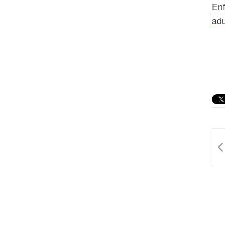
En
adu