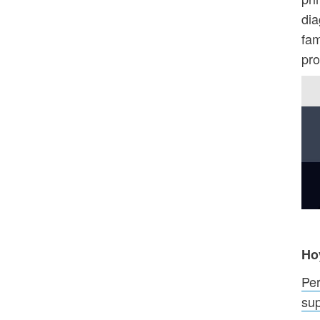
dia
fam
pro
Ho
Per
sup