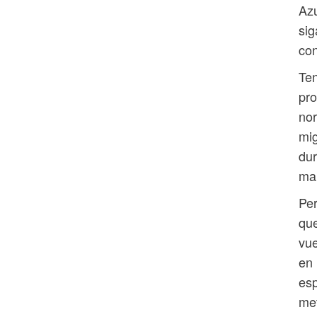
Az
sig
con
Ten
pro
nor
mig
dur
mal
Per
que
vue
en 
esp
met