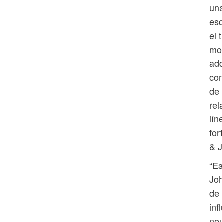
una
esq
el 
mon
adq
com
de 
rel
lín
for
& 
“Es
Joh
de 
inf
neu