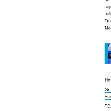
sig
mil
Tau
Me
Ho
Gri
Par
FDA