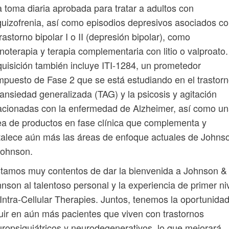
 toma diaria aprobada para tratar a adultos con
uizofrenia, así como episodios depresivos asociados c
trastorno bipolar I o II (depresión bipolar), como
oterapia y terapia complementaria con litio o valproato.
uisición también incluye ITI-1284, un prometedor
puesto de Fase 2 que se está estudiando en el trastor
ansiedad generalizada (TAG) y la psicosis y agitación
acionadas con la enfermedad de Alzheimer, así como u
ea de productos en fase clínica que complementa y
talece aún más las áreas de enfoque actuales de Johns
Johnson.
tamos muy contentos de dar la bienvenida a Johnson &
nson al talentoso personal y la experiencia de primer ni
Intra-Cellular Therapies. Juntos, tenemos la oportunida
luir en aún más pacientes que viven con trastornos
ropsiquiátricos y neurodegenerativos, lo que mejorará