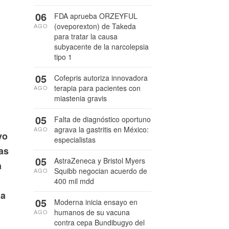
06
FDA aprueba ORZEYFUL
(oveporexton) de Takeda
AGO
para tratar la causa
subyacente de la narcolepsia
tipo 1
05
Cofepris autoriza innovadora
terapia para pacientes con
AGO
miastenia gravis
05
Falta de diagnóstico oportuno
agrava la gastritis en México:
AGO
vo
especialistas
as
05
AstraZeneca y Bristol Myers
a
Squibb negocian acuerdo de
AGO
400 mil mdd
ma
05
Moderna inicia ensayo en
humanos de su vacuna
AGO
contra cepa Bundibugyo del