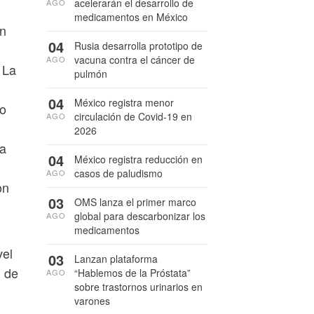
acelerarán el desarrollo de
AGO
medicamentos en México
on
04
Rusia desarrolla prototipo de
vacuna contra el cáncer de
AGO
 La
pulmón
04
México registra menor
no
circulación de Covid-19 en
AGO
2026
na
04
México registra reducción en
casos de paludismo
AGO
on
03
OMS lanza el primer marco
global para descarbonizar los
AGO
medicamentos
vel
03
Lanzan plataforma
d de
“Hablemos de la Próstata”
AGO
sobre trastornos urinarios en
varones