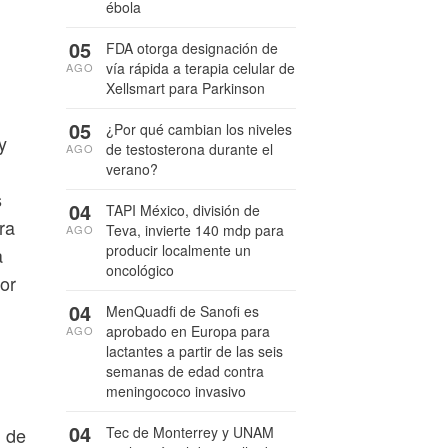
ébola
05
FDA otorga designación de
vía rápida a terapia celular de
AGO
Xellsmart para Parkinson
05
¿Por qué cambian los niveles
y
de testosterona durante el
AGO
verano?
s
04
TAPI México, división de
ra
Teva, invierte 140 mdp para
AGO
producir localmente un
a
oncológico
or
04
MenQuadfi de Sanofi es
aprobado en Europa para
AGO
lactantes a partir de las seis
semanas de edad contra
meningococo invasivo
04
l de
Tec de Monterrey y UNAM