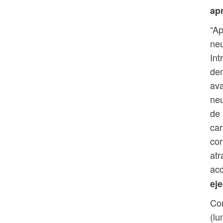
ap
“Ap
neu
Int
dem
ava
neu
de 
car
cor
atr
acc
ej
Co
(lu