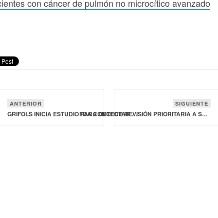
ientes con cáncer de pulmón no microcítico avanzado
ANTERIOR
SIGUIENTE
GRIFOLS INICIA ESTUDIO PARA DETECTAR SIGNOS TEMPRANOS DEL PARKINSON MEDIANTE EL ANÁLISIS DE MUESTRAS DE PLASMA
FDA CONCEDE REVISIÓN PRIORITARIA A SU TRATAMIENTO PARA PACIENTES CON CÁNCER DE PULMÓN NO MICROCÍTICO AVANZADO