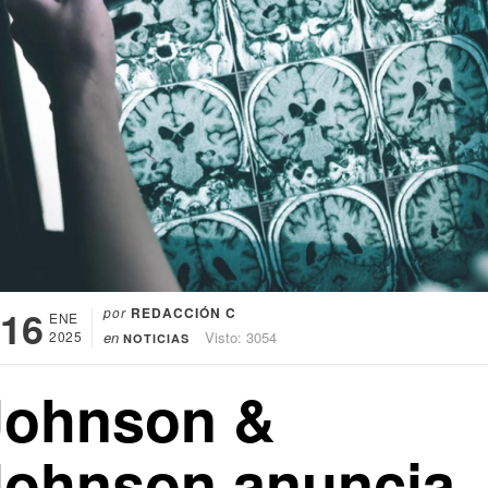
16
por
REDACCIÓN C
ENE
2025
en
Visto: 3054
NOTICIAS
Johnson &
Johnson anuncia