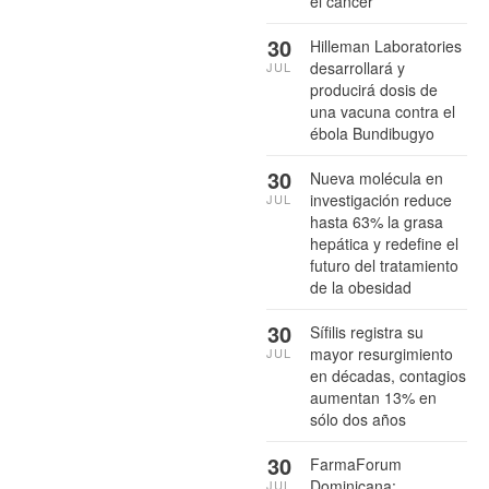
el cáncer
30
Hilleman Laboratories
desarrollará y
JUL
producirá dosis de
una vacuna contra el
ébola Bundibugyo
30
Nueva molécula en
investigación reduce
JUL
hasta 63% la grasa
hepática y redefine el
futuro del tratamiento
de la obesidad
30
Sífilis registra su
mayor resurgimiento
JUL
en décadas, contagios
aumentan 13% en
sólo dos años
30
FarmaForum
Dominicana:
JUL