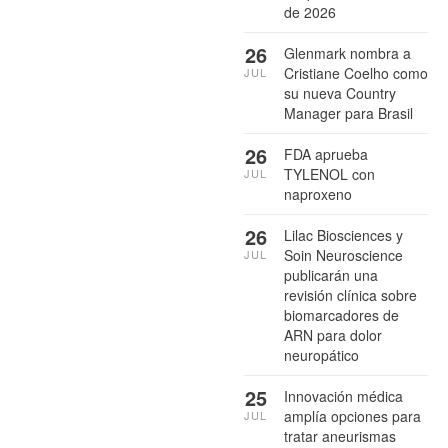
de 2026
26
Glenmark nombra a
Cristiane Coelho como
JUL
su nueva Country
Manager para Brasil
26
FDA aprueba
TYLENOL con
JUL
naproxeno
26
Lilac Biosciences y
Soin Neuroscience
JUL
publicarán una
revisión clínica sobre
biomarcadores de
ARN para dolor
neuropático
25
Innovación médica
amplía opciones para
JUL
tratar aneurismas