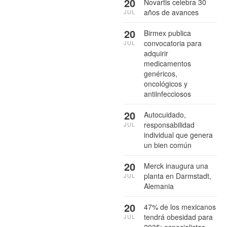
20
Novartis celebra 30
años de avances
JUL
20
Birmex publica
convocatoria para
JUL
adquirir
medicamentos
genéricos,
oncológicos y
antiinfecciosos
20
Autocuidado,
responsabilidad
JUL
individual que genera
un bien común
20
Merck inaugura una
planta en Darmstadt,
JUL
Alemania
20
47% de los mexicanos
tendrá obesidad para
JUL