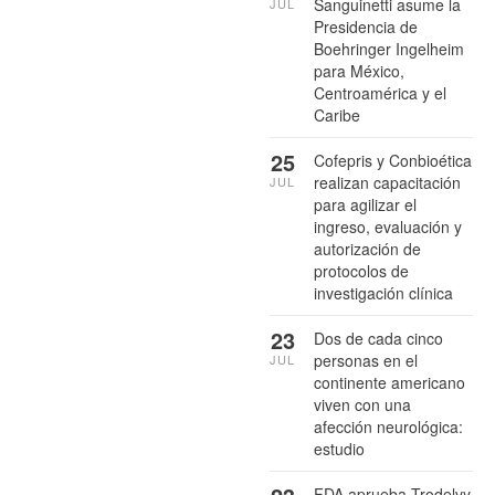
Sanguinetti asume la
JUL
Presidencia de
Boehringer Ingelheim
para México,
Centroamérica y el
Caribe
25
Cofepris y Conbioética
realizan capacitación
JUL
para agilizar el
ingreso, evaluación y
autorización de
protocolos de
investigación clínica
23
Dos de cada cinco
personas en el
JUL
continente americano
viven con una
afección neurológica:
estudio
FDA aprueba Trodelvy