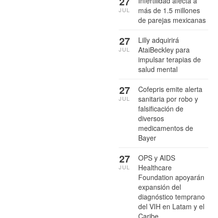
27
Infertilidad afecta a
más de 1.5 millones
JUL
de parejas mexicanas
27
Lilly adquirirá
AtaiBeckley para
JUL
impulsar terapias de
salud mental
27
Cofepris emite alerta
sanitaria por robo y
JUL
falsificación de
diversos
medicamentos de
Bayer
27
OPS y AIDS
Healthcare
JUL
Foundation apoyarán
expansión del
diagnóstico temprano
del VIH en Latam y el
Caribe