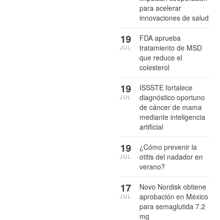
para acelerar
innovaciones de salud
19
FDA aprueba
tratamiento de MSD
JUL
que reduce el
colesterol
19
ISSSTE fortalece
diagnóstico oportuno
JUL
de cáncer de mama
mediante inteligencia
artificial
19
¿Cómo prevenir la
otitis del nadador en
JUL
verano?
17
Novo Nordisk obtiene
aprobación en México
JUL
para semaglutida 7.2
mg