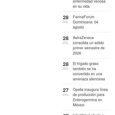
enfermedad venosa
en su vida
28
FarmaForum
Dominicana: 04
JUL
agosto
28
AstraZeneca
consolida un sólido
JUL
primer semestre de
2026
28
El hígado graso
también se ha
JUL
convertido en una
amenaza silenciosa
27
Opella inaugura línea
de producción para
JUL
Enterogermina en
México