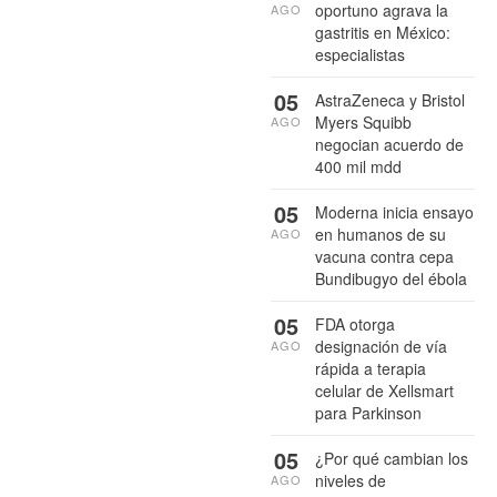
oportuno agrava la
AGO
gastritis en México:
especialistas
05
AstraZeneca y Bristol
Myers Squibb
AGO
negocian acuerdo de
400 mil mdd
05
Moderna inicia ensayo
en humanos de su
AGO
vacuna contra cepa
Bundibugyo del ébola
05
FDA otorga
designación de vía
AGO
rápida a terapia
celular de Xellsmart
para Parkinson
05
¿Por qué cambian los
niveles de
AGO