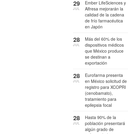
29
Ember LifeSciences y
Alfresa mejorarán la
JUL
calidad de la cadena
de frío farmacéutica
en Japón
28
Más del 60% de los
dispositivos médicos
JUL
que México produce
se destinan a
exportación
28
Eurofarma presenta
en México solicitud de
JUL
registro para XCOPRI
(cenobamato),
tratamiento para
epilepsia focal
28
Hasta 90% de la
población presentará
JUL
algún grado de