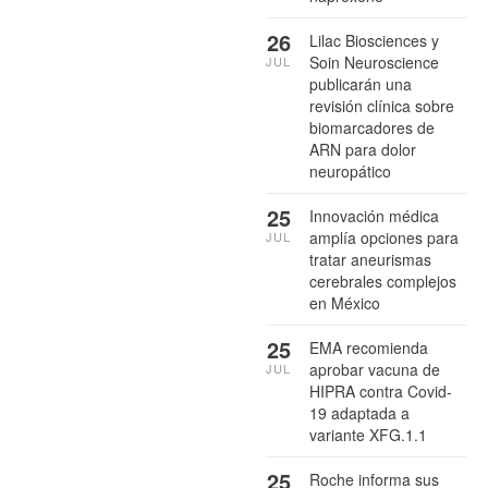
26
Lilac Biosciences y
Soin Neuroscience
JUL
publicarán una
revisión clínica sobre
biomarcadores de
ARN para dolor
neuropático
25
Innovación médica
amplía opciones para
JUL
tratar aneurismas
cerebrales complejos
en México
25
EMA recomienda
aprobar vacuna de
JUL
HIPRA contra Covid-
19 adaptada a
variante XFG.1.1
25
Roche informa sus