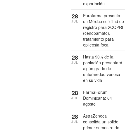
exportación
28
Eurofarma presenta
en México solicitud de
JUL
registro para XCOPRI
(cenobamato),
tratamiento para
epilepsia focal
28
Hasta 90% de la
población presentará
JUL
algún grado de
enfermedad venosa
en su vida
28
FarmaForum
Dominicana: 04
JUL
agosto
28
AstraZeneca
consolida un sólido
JUL
primer semestre de