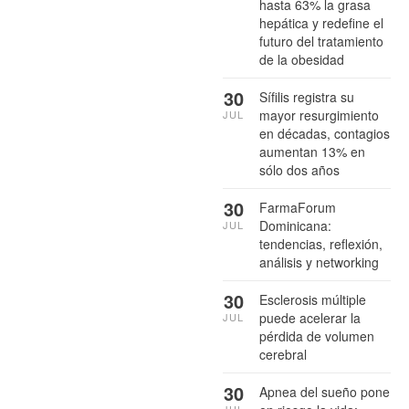
hasta 63% la grasa
hepática y redefine el
futuro del tratamiento
de la obesidad
30
Sífilis registra su
mayor resurgimiento
JUL
en décadas, contagios
aumentan 13% en
sólo dos años
30
FarmaForum
Dominicana:
JUL
tendencias, reflexión,
análisis y networking
30
Esclerosis múltiple
puede acelerar la
JUL
pérdida de volumen
cerebral
30
Apnea del sueño pone
JUL