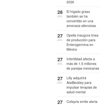
2026
28
El hígado graso
también se ha
JUL
convertido en una
amenaza silenciosa
27
Opella inaugura línea
de producción para
JUL
Enterogermina en
México
27
Infertilidad afecta a
más de 1.5 millones
JUL
de parejas mexicanas
27
Lilly adquirirá
AtaiBeckley para
JUL
impulsar terapias de
salud mental
27
Cofepris emite alerta