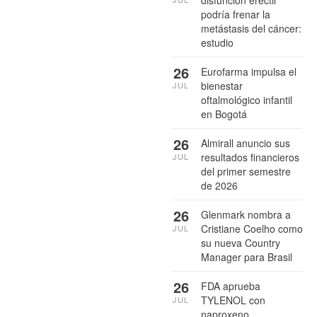
podría frenar la
metástasis del cáncer:
estudio
26
Eurofarma impulsa el
bienestar
JUL
oftalmológico infantil
en Bogotá
26
Almirall anuncio sus
resultados financieros
JUL
del primer semestre
de 2026
26
Glenmark nombra a
Cristiane Coelho como
JUL
su nueva Country
Manager para Brasil
26
FDA aprueba
TYLENOL con
JUL
naproxeno