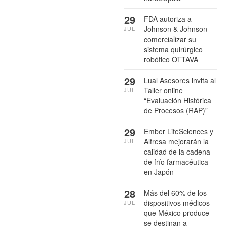
29
FDA autoriza a
Johnson & Johnson
JUL
comercializar su
sistema quirúrgico
robótico OTTAVA
29
Lual Asesores invita al
Taller online
JUL
“Evaluación Histórica
de Procesos (RAP)”
29
Ember LifeSciences y
Alfresa mejorarán la
JUL
calidad de la cadena
de frío farmacéutica
en Japón
28
Más del 60% de los
dispositivos médicos
JUL
que México produce
se destinan a