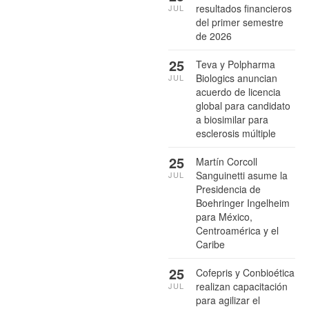
resultados financieros
JUL
del primer semestre
de 2026
25
Teva y Polpharma
Biologics anuncian
JUL
acuerdo de licencia
global para candidato
a biosimilar para
esclerosis múltiple
25
Martín Corcoll
Sanguinetti asume la
JUL
Presidencia de
Boehringer Ingelheim
para México,
Centroamérica y el
Caribe
25
Cofepris y Conbioética
realizan capacitación
JUL
para agilizar el