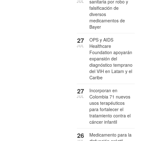
sanitaria por robo y
JUL
falsificación de
diversos
medicamentos de
Bayer
27
OPS y AIDS
Healthcare
JUL
Foundation apoyarán
expansión del
diagnóstico temprano
del VIH en Latam y el
Caribe
27
Incorporan en
Colombia 71 nuevos
JUL
usos terapéuticos
para fortalecer el
tratamiento contra el
cáncer infantil
26
Medicamento para la
disfunción eréctil
JUL