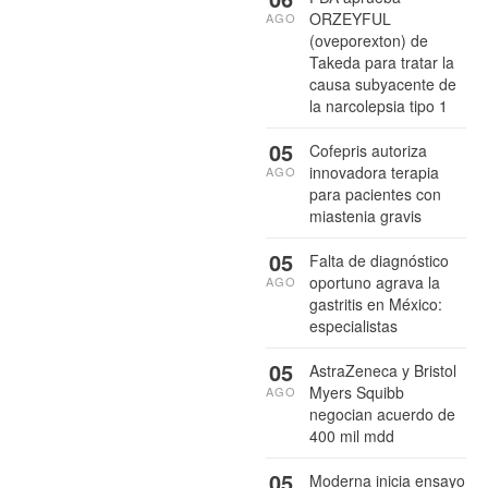
ORZEYFUL
AGO
(oveporexton) de
Takeda para tratar la
causa subyacente de
la narcolepsia tipo 1
05
Cofepris autoriza
innovadora terapia
AGO
para pacientes con
miastenia gravis
05
Falta de diagnóstico
oportuno agrava la
AGO
gastritis en México:
especialistas
05
AstraZeneca y Bristol
Myers Squibb
AGO
negocian acuerdo de
400 mil mdd
05
Moderna inicia ensayo