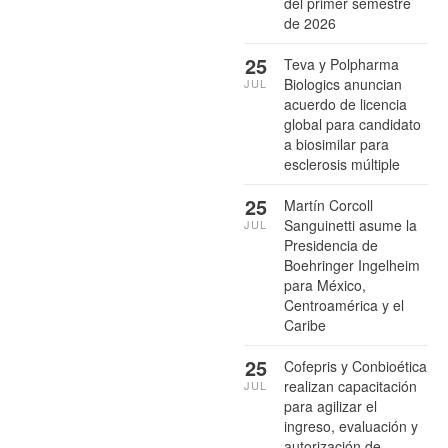
del primer semestre
de 2026
25
Teva y Polpharma
Biologics anuncian
JUL
acuerdo de licencia
global para candidato
a biosimilar para
esclerosis múltiple
25
Martín Corcoll
Sanguinetti asume la
JUL
Presidencia de
Boehringer Ingelheim
para México,
Centroamérica y el
Caribe
25
Cofepris y Conbioética
realizan capacitación
JUL
para agilizar el
ingreso, evaluación y
autorización de