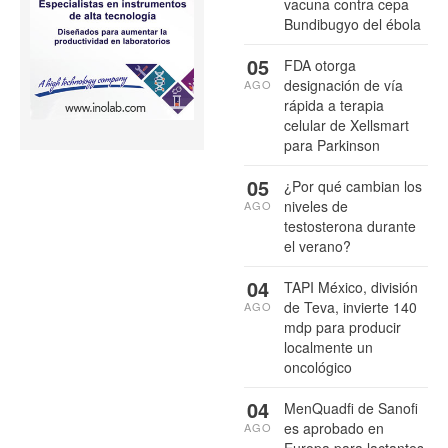
vacuna contra cepa
Bundibugyo del ébola
05
FDA otorga
designación de vía
AGO
rápida a terapia
celular de Xellsmart
para Parkinson
05
¿Por qué cambian los
niveles de
AGO
testosterona durante
el verano?
04
TAPI México, división
de Teva, invierte 140
AGO
mdp para producir
localmente un
oncológico
04
MenQuadfi de Sanofi
es aprobado en
AGO
Europa para lactantes