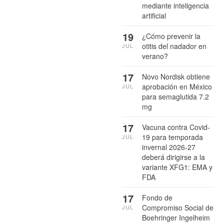
mediante inteligencia
artificial
19
¿Cómo prevenir la
otitis del nadador en
JUL
verano?
17
Novo Nordisk obtiene
aprobación en México
JUL
para semaglutida 7.2
mg
17
Vacuna contra Covid-
19 para temporada
JUL
invernal 2026-27
deberá dirigirse a la
variante XFG1: EMA y
FDA
17
Fondo de
Compromiso Social de
JUL
Boehringer Ingelheim