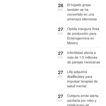
28
El hígado graso
también se ha
JUL
convertido en una
amenaza silenciosa
27
Opella inaugura línea
de producción para
JUL
Enterogermina en
México
27
Infertilidad afecta a
más de 1.5 millones
JUL
de parejas mexicanas
27
Lilly adquirirá
AtaiBeckley para
JUL
impulsar terapias de
salud mental
27
Cofepris emite alerta
sanitaria por robo y
JUL
falsificación de