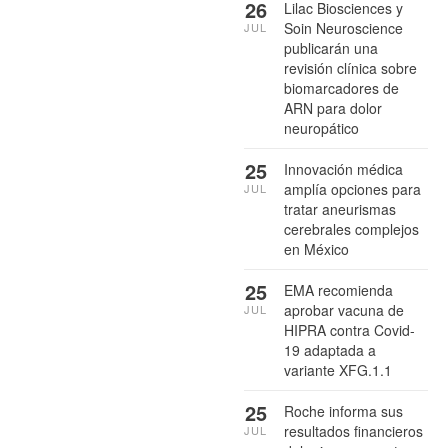
26
Lilac Biosciences y
Soin Neuroscience
JUL
publicarán una
revisión clínica sobre
biomarcadores de
ARN para dolor
neuropático
25
Innovación médica
amplía opciones para
JUL
tratar aneurismas
cerebrales complejos
en México
25
EMA recomienda
aprobar vacuna de
JUL
HIPRA contra Covid-
19 adaptada a
variante XFG.1.1
25
Roche informa sus
resultados financieros
JUL