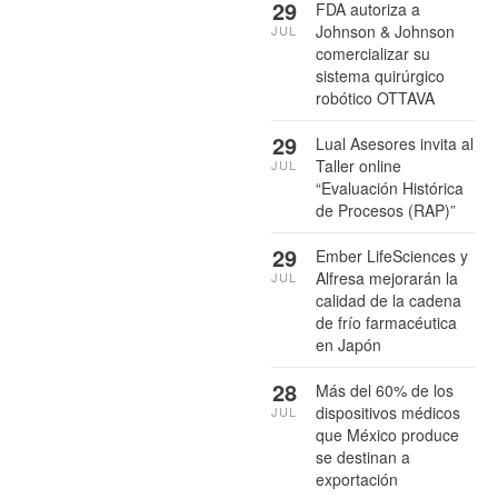
29
FDA autoriza a
Johnson & Johnson
JUL
comercializar su
sistema quirúrgico
robótico OTTAVA
29
Lual Asesores invita al
Taller online
JUL
“Evaluación Histórica
de Procesos (RAP)”
29
Ember LifeSciences y
Alfresa mejorarán la
JUL
calidad de la cadena
de frío farmacéutica
en Japón
28
Más del 60% de los
dispositivos médicos
JUL
que México produce
se destinan a
exportación