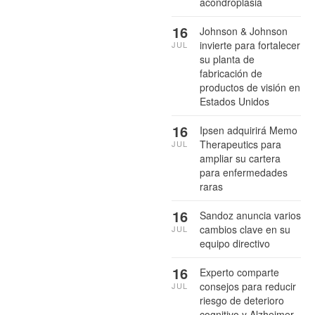
acondroplasia
16
Johnson & Johnson
invierte para fortalecer
JUL
su planta de
fabricación de
productos de visión en
Estados Unidos
16
Ipsen adquirirá Memo
Therapeutics para
JUL
ampliar su cartera
para enfermedades
raras
16
Sandoz anuncia varios
cambios clave en su
JUL
equipo directivo
16
Experto comparte
consejos para reducir
JUL
riesgo de deterioro
cognitivo y Alzheimer