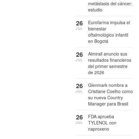
metástasis del cáncer:
estudio
26
Eurofarma impulsa el
bienestar
JUL
oftalmológico infantil
en Bogotá
26
Almirall anuncio sus
resultados financieros
JUL
del primer semestre
de 2026
26
Glenmark nombra a
Cristiane Coelho como
JUL
su nueva Country
Manager para Brasil
26
FDA aprueba
TYLENOL con
JUL
naproxeno