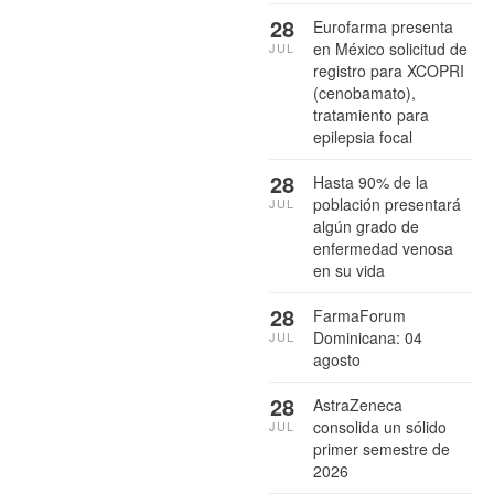
28
Eurofarma presenta
en México solicitud de
JUL
registro para XCOPRI
(cenobamato),
tratamiento para
epilepsia focal
28
Hasta 90% de la
población presentará
JUL
algún grado de
enfermedad venosa
en su vida
28
FarmaForum
Dominicana: 04
JUL
agosto
28
AstraZeneca
consolida un sólido
JUL
primer semestre de
2026