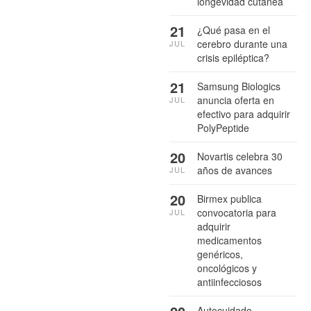
longevidad cutánea
21
¿Qué pasa en el
cerebro durante una
JUL
crisis epiléptica?
21
Samsung Biologics
anuncia oferta en
JUL
efectivo para adquirir
PolyPeptide
20
Novartis celebra 30
años de avances
JUL
20
Birmex publica
convocatoria para
JUL
adquirir
medicamentos
genéricos,
oncológicos y
antiinfecciosos
Autocuidado,