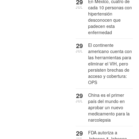
29
En México, cuatro de
cada 10 personas con
JUL
hipertensión
desconocen que
padecen esta
enfermedad
29
El continente
americano cuenta con
JUL
las herramientas para
eliminar el VIH, pero
persisten brechas de
acceso y cobertura:
OPS
29
China es el primer
país del mundo en
JUL
aprobar un nuevo
medicamento para la
narcolepsia
29
FDA autoriza a
Johnson & Johnson
JUL