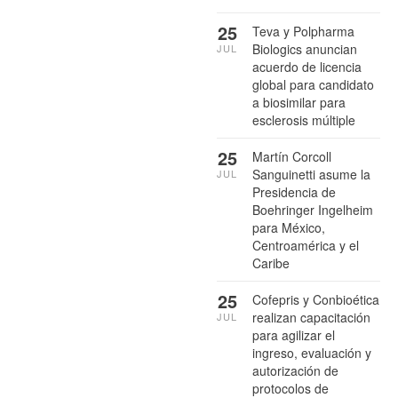
25
Teva y Polpharma
Biologics anuncian
JUL
acuerdo de licencia
global para candidato
a biosimilar para
esclerosis múltiple
25
Martín Corcoll
Sanguinetti asume la
JUL
Presidencia de
Boehringer Ingelheim
para México,
Centroamérica y el
Caribe
25
Cofepris y Conbioética
realizan capacitación
JUL
para agilizar el
ingreso, evaluación y
autorización de
protocolos de