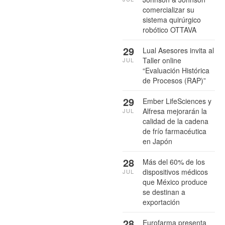
comercializar su
sistema quirúrgico
robótico OTTAVA
29
Lual Asesores invita al
Taller online
JUL
“Evaluación Histórica
de Procesos (RAP)”
29
Ember LifeSciences y
Alfresa mejorarán la
JUL
calidad de la cadena
de frío farmacéutica
en Japón
28
Más del 60% de los
dispositivos médicos
JUL
que México produce
se destinan a
exportación
28
Eurofarma presenta