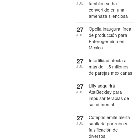
también se ha
JUL
convertido en una
amenaza silenciosa
27
Opella inaugura línea
de producción para
JUL
Enterogermina en
México
27
Infertilidad afecta a
más de 1.5 millones
JUL
de parejas mexicanas
27
Lilly adquirirá
AtaiBeckley para
JUL
impulsar terapias de
salud mental
27
Cofepris emite alerta
sanitaria por robo y
JUL
falsificación de
diversos