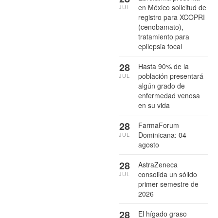
en México solicitud de
JUL
registro para XCOPRI
(cenobamato),
tratamiento para
epilepsia focal
28
Hasta 90% de la
población presentará
JUL
algún grado de
enfermedad venosa
en su vida
28
FarmaForum
Dominicana: 04
JUL
agosto
28
AstraZeneca
consolida un sólido
JUL
primer semestre de
2026
28
El hígado graso