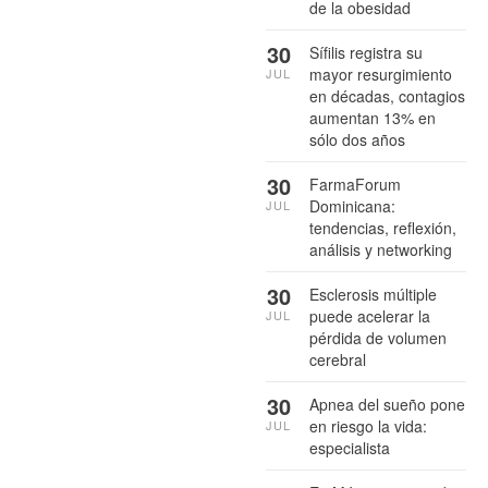
de la obesidad
30
Sífilis registra su
mayor resurgimiento
JUL
en décadas, contagios
aumentan 13% en
sólo dos años
30
FarmaForum
Dominicana:
JUL
tendencias, reflexión,
análisis y networking
30
Esclerosis múltiple
puede acelerar la
JUL
pérdida de volumen
cerebral
30
Apnea del sueño pone
en riesgo la vida:
JUL
especialista