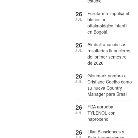
estudio
26
Eurofarma impulsa el
bienestar
JUL
oftalmológico infantil
en Bogotá
26
Almirall anuncio sus
resultados financieros
JUL
del primer semestre
de 2026
26
Glenmark nombra a
Cristiane Coelho como
JUL
su nueva Country
Manager para Brasil
26
FDA aprueba
TYLENOL con
JUL
naproxeno
26
Lilac Biosciences y
Soin Neuroscience
JUL