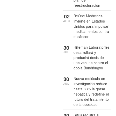
plan de
reestructuración
02
BeOne Medicines
invierte en Estados
AGO
Unidos para impulsar
medicamentos contra
el cáncer
30
Hilleman Laboratories
desarrollará y
JUL
producirá dosis de
una vacuna contra el
ébola Bundibugyo
30
Nueva molécula en
investigación reduce
JUL
hasta 63% la grasa
hepática y redefine el
futuro del tratamiento
de la obesidad
30
Sífilis registra su