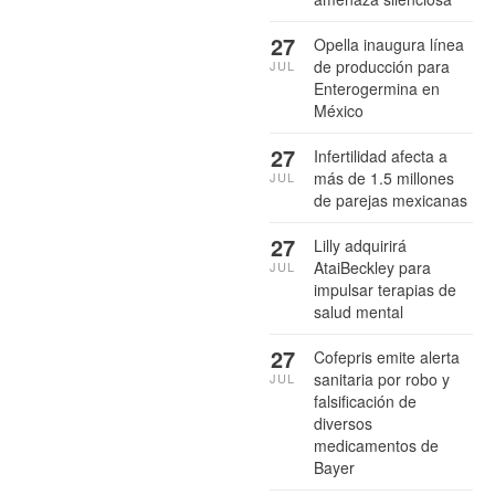
27
Opella inaugura línea
de producción para
JUL
Enterogermina en
México
27
Infertilidad afecta a
más de 1.5 millones
JUL
de parejas mexicanas
27
Lilly adquirirá
AtaiBeckley para
JUL
impulsar terapias de
salud mental
27
Cofepris emite alerta
sanitaria por robo y
JUL
falsificación de
diversos
medicamentos de
Bayer