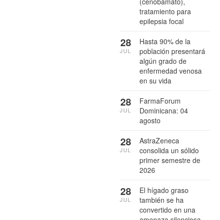
(cenobamato),
tratamiento para
epilepsia focal
28
Hasta 90% de la
población presentará
JUL
algún grado de
enfermedad venosa
en su vida
28
FarmaForum
Dominicana: 04
JUL
agosto
28
AstraZeneca
consolida un sólido
JUL
primer semestre de
2026
28
El hígado graso
también se ha
JUL
convertido en una
amenaza silenciosa