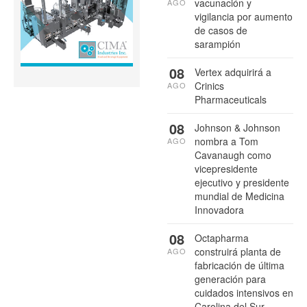
vacunación y
AGO
vigilancia por aumento
de casos de
sarampión
08
Vertex adquirirá a
Crinics
AGO
Pharmaceuticals
08
Johnson & Johnson
nombra a Tom
AGO
Cavanaugh como
vicepresidente
ejecutivo y presidente
mundial de Medicina
Innovadora
08
Octapharma
construirá planta de
AGO
fabricación de última
generación para
cuidados intensivos en
Carolina del Sur