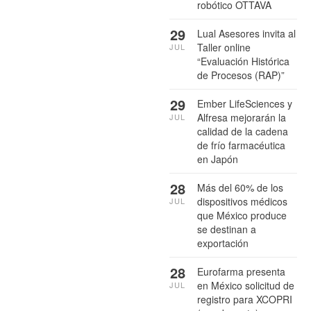
robótico OTTAVA
29
Lual Asesores invita al
Taller online
JUL
“Evaluación Histórica
de Procesos (RAP)”
29
Ember LifeSciences y
Alfresa mejorarán la
JUL
calidad de la cadena
de frío farmacéutica
en Japón
28
Más del 60% de los
dispositivos médicos
JUL
que México produce
se destinan a
exportación
28
Eurofarma presenta
en México solicitud de
JUL
registro para XCOPRI