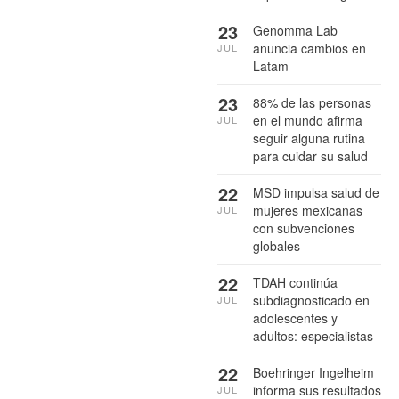
23
Genomma Lab
anuncia cambios en
JUL
Latam
23
88% de las personas
en el mundo afirma
JUL
seguir alguna rutina
para cuidar su salud
22
MSD impulsa salud de
mujeres mexicanas
JUL
con subvenciones
globales
22
TDAH continúa
subdiagnosticado en
JUL
adolescentes y
adultos: especialistas
22
Boehringer Ingelheim
informa sus resultados
JUL