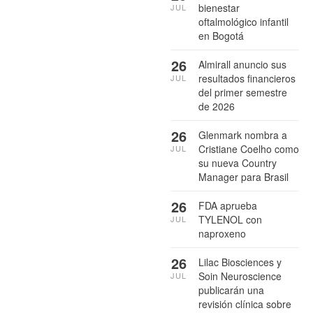
bienestar
JUL
oftalmológico infantil
en Bogotá
26
Almirall anuncio sus
resultados financieros
JUL
del primer semestre
de 2026
26
Glenmark nombra a
Cristiane Coelho como
JUL
su nueva Country
Manager para Brasil
26
FDA aprueba
TYLENOL con
JUL
naproxeno
26
Lilac Biosciences y
Soin Neuroscience
JUL
publicarán una
revisión clínica sobre