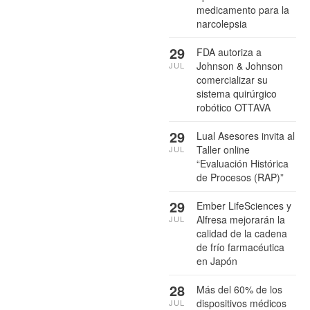
medicamento para la
narcolepsia
29
FDA autoriza a
Johnson & Johnson
JUL
comercializar su
sistema quirúrgico
robótico OTTAVA
29
Lual Asesores invita al
Taller online
JUL
“Evaluación Histórica
de Procesos (RAP)”
29
Ember LifeSciences y
Alfresa mejorarán la
JUL
calidad de la cadena
de frío farmacéutica
en Japón
28
Más del 60% de los
dispositivos médicos
JUL