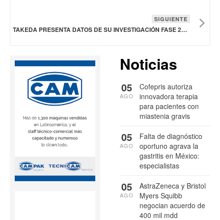
SIGUIENTE
TAKEDA PRESENTA DATOS DE SU INVESTIGACIÓN FASE 2B DE SU TRATAMIENTO PARA LA NARCOLEPSIA TIPO 1
Noticias
05
Cofepris autoriza
innovadora terapia
AGO
para pacientes con
miastenia gravis
05
Falta de diagnóstico
oportuno agrava la
AGO
gastritis en México:
especialistas
05
AstraZeneca y Bristol
Myers Squibb
AGO
negocian acuerdo de
400 mil mdd