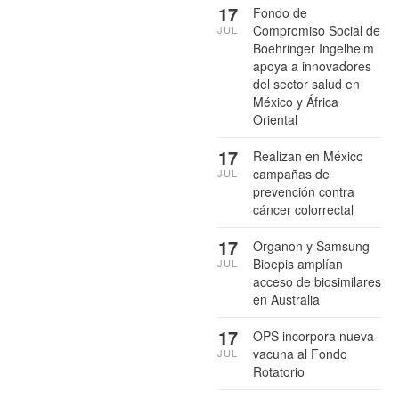
17
Fondo de
Compromiso Social de
JUL
Boehringer Ingelheim
apoya a innovadores
del sector salud en
México y África
Oriental
17
Realizan en México
campañas de
JUL
prevención contra
cáncer colorrectal
17
Organon y Samsung
Bioepis amplían
JUL
acceso de biosimilares
en Australia
17
OPS incorpora nueva
vacuna al Fondo
JUL
Rotatorio