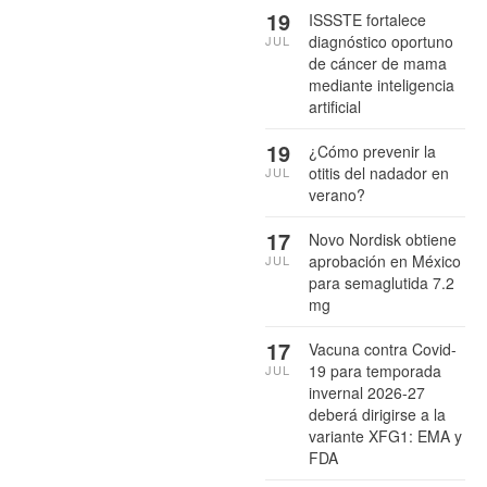
19
ISSSTE fortalece
diagnóstico oportuno
JUL
de cáncer de mama
mediante inteligencia
artificial
19
¿Cómo prevenir la
otitis del nadador en
JUL
verano?
17
Novo Nordisk obtiene
aprobación en México
JUL
para semaglutida 7.2
mg
17
Vacuna contra Covid-
19 para temporada
JUL
invernal 2026-27
deberá dirigirse a la
variante XFG1: EMA y
FDA