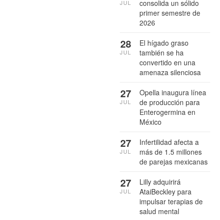
consolida un sólido
JUL
primer semestre de
2026
28
El hígado graso
también se ha
JUL
convertido en una
amenaza silenciosa
27
Opella inaugura línea
de producción para
JUL
Enterogermina en
México
27
Infertilidad afecta a
más de 1.5 millones
JUL
de parejas mexicanas
27
Lilly adquirirá
AtaiBeckley para
JUL
impulsar terapias de
salud mental