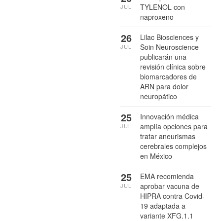
TYLENOL con
JUL
naproxeno
26
Lilac Biosciences y
Soin Neuroscience
JUL
publicarán una
revisión clínica sobre
biomarcadores de
ARN para dolor
neuropático
25
Innovación médica
amplía opciones para
JUL
tratar aneurismas
cerebrales complejos
en México
25
EMA recomienda
aprobar vacuna de
JUL
HIPRA contra Covid-
19 adaptada a
variante XFG.1.1