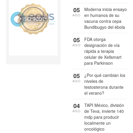
05
Moderna inicia ensayo
en humanos de su
AGO
vacuna contra cepa
Bundibugyo del ébola
05
FDA otorga
designación de vía
AGO
rápida a terapia
celular de Xellsmart
para Parkinson
05
¿Por qué cambian los
niveles de
AGO
testosterona durante
el verano?
04
TAPI México, división
de Teva, invierte 140
AGO
mdp para producir
localmente un
oncológico