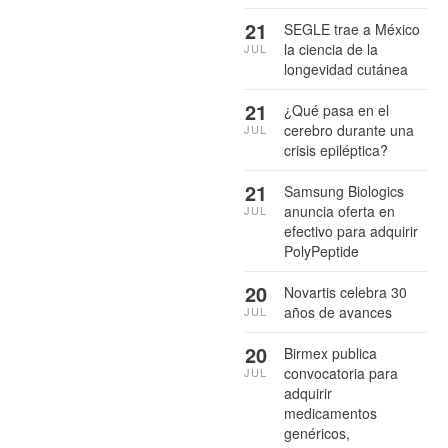
21
SEGLE trae a México
la ciencia de la
JUL
longevidad cutánea
21
¿Qué pasa en el
cerebro durante una
JUL
crisis epiléptica?
21
Samsung Biologics
anuncia oferta en
JUL
efectivo para adquirir
PolyPeptide
20
Novartis celebra 30
años de avances
JUL
20
Birmex publica
convocatoria para
JUL
adquirir
medicamentos
genéricos,