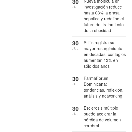
30
Nueva molécula en
investigación reduce
JUL
hasta 63% la grasa
hepática y redefine el
futuro del tratamiento
de la obesidad
30
Sífilis registra su
mayor resurgimiento
JUL
en décadas, contagios
aumentan 13% en
sólo dos años
30
FarmaForum
Dominicana:
JUL
tendencias, reflexión,
análisis y networking
30
Esclerosis múltiple
puede acelerar la
JUL
pérdida de volumen
cerebral