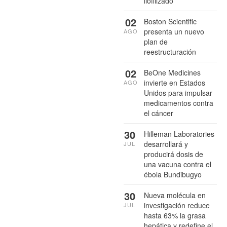
liofilizado
02
Boston Scientific
presenta un nuevo
AGO
plan de
reestructuración
02
BeOne Medicines
invierte en Estados
AGO
Unidos para impulsar
medicamentos contra
el cáncer
30
Hilleman Laboratories
desarrollará y
JUL
producirá dosis de
una vacuna contra el
ébola Bundibugyo
30
Nueva molécula en
investigación reduce
JUL
hasta 63% la grasa
hepática y redefine el