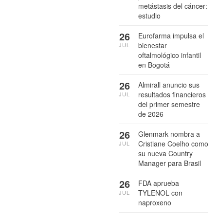
metástasis del cáncer:
estudio
26
Eurofarma impulsa el
bienestar
JUL
oftalmológico infantil
en Bogotá
26
Almirall anuncio sus
resultados financieros
JUL
del primer semestre
de 2026
26
Glenmark nombra a
Cristiane Coelho como
JUL
su nueva Country
Manager para Brasil
26
FDA aprueba
TYLENOL con
JUL
naproxeno