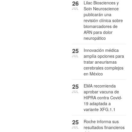
26
Lilac Biosciences y
Soin Neuroscience
JUL
publicarán una
revisión clínica sobre
biomarcadores de
ARN para dolor
neuropático
25
Innovación médica
amplía opciones para
JUL
tratar aneurismas
cerebrales complejos
en México
25
EMA recomienda
aprobar vacuna de
JUL
HIPRA contra Covid-
19 adaptada a
variante XFG.1.1
25
Roche informa sus
resultados financieros
JUL