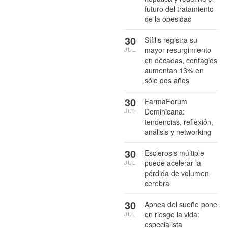
futuro del tratamiento
de la obesidad
30
Sífilis registra su
mayor resurgimiento
JUL
en décadas, contagios
aumentan 13% en
sólo dos años
30
FarmaForum
Dominicana:
JUL
tendencias, reflexión,
análisis y networking
30
Esclerosis múltiple
puede acelerar la
JUL
pérdida de volumen
cerebral
30
Apnea del sueño pone
en riesgo la vida:
JUL
especialista