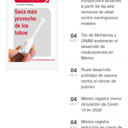
Europa para lactantes
a partir de las seis
semanas de edad
contra meningococo
invasivo
04
Tec de Monterrey y
UNAM acelerarán el
AGO
desarrollo de
medicamentos en
México
04
Rusia desarrolla
prototipo de vacuna
AGO
contra el cáncer de
pulmón
04
México registra menor
circulación de Covid-
AGO
19 en 2026
04
México registra
reducción en casos de
AGO