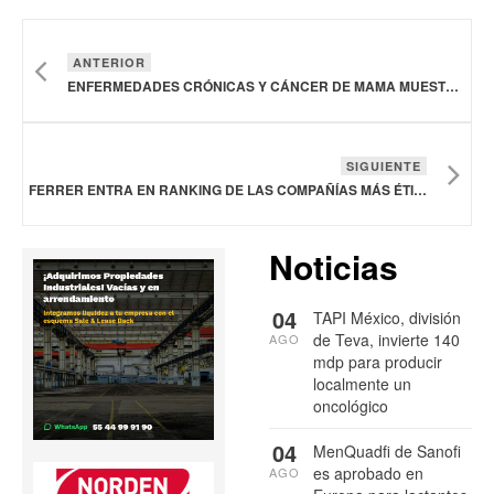
ANTERIOR
ENFERMEDADES CRÓNICAS Y CÁNCER DE MAMA MUESTRAN CRECIMIENTO SOSTENIDO EN MUJERES MEXICANAS
SIGUIENTE
FERRER ENTRA EN RANKING DE LAS COMPAÑÍAS MÁS ÉTICAS DEL MUNDO EN 2026
Noticias
04
TAPI México, división
de Teva, invierte 140
AGO
mdp para producir
localmente un
oncológico
04
MenQuadfi de Sanofi
es aprobado en
AGO