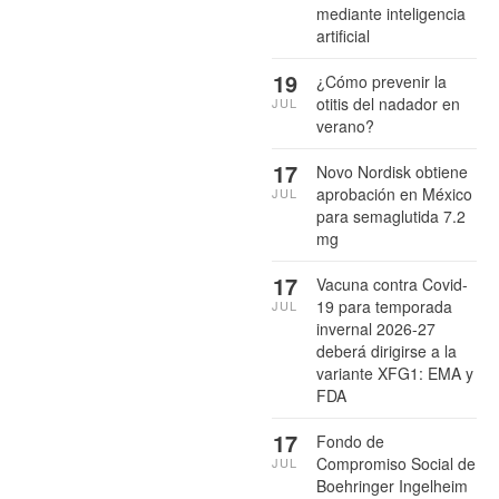
mediante inteligencia
artificial
19
¿Cómo prevenir la
otitis del nadador en
JUL
verano?
17
Novo Nordisk obtiene
aprobación en México
JUL
para semaglutida 7.2
mg
17
Vacuna contra Covid-
19 para temporada
JUL
invernal 2026-27
deberá dirigirse a la
variante XFG1: EMA y
FDA
17
Fondo de
Compromiso Social de
JUL
Boehringer Ingelheim