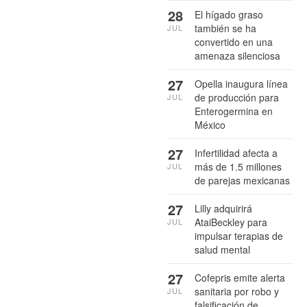
28
El hígado graso
también se ha
JUL
convertido en una
amenaza silenciosa
27
Opella inaugura línea
de producción para
JUL
Enterogermina en
México
27
Infertilidad afecta a
más de 1.5 millones
JUL
de parejas mexicanas
27
Lilly adquirirá
AtaiBeckley para
JUL
impulsar terapias de
salud mental
27
Cofepris emite alerta
sanitaria por robo y
JUL
falsificación de