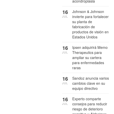
acondroplasia
16
Johnson & Johnson
invierte para fortalecer
JUL
su planta de
fabricación de
productos de visión en
Estados Unidos
16
Ipsen adquirirá Memo
Therapeutics para
JUL
ampliar su cartera
para enfermedades
raras
16
Sandoz anuncia varios
cambios clave en su
JUL
equipo directivo
16
Experto comparte
consejos para reducir
JUL
riesgo de deterioro
cognitivo y Alzheimer