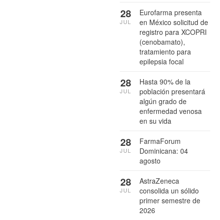
28
Eurofarma presenta
en México solicitud de
JUL
registro para XCOPRI
(cenobamato),
tratamiento para
epilepsia focal
28
Hasta 90% de la
población presentará
JUL
algún grado de
enfermedad venosa
en su vida
28
FarmaForum
Dominicana: 04
JUL
agosto
28
AstraZeneca
consolida un sólido
JUL
primer semestre de
2026