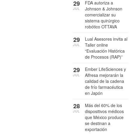
29
FDA autoriza a
Johnson & Johnson
JUL
comercializar su
sistema quirúrgico
robótico OTTAVA
29
Lual Asesores invita al
Taller online
JUL
“Evaluación Histórica
de Procesos (RAP)”
29
Ember LifeSciences y
Alfresa mejorarán la
JUL
calidad de la cadena
de frío farmacéutica
en Japón
28
Más del 60% de los
dispositivos médicos
JUL
que México produce
se destinan a
exportación