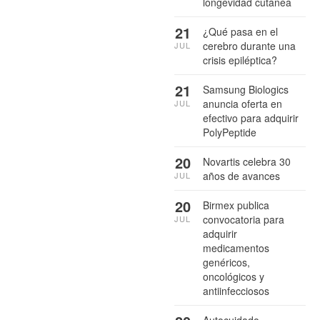
longevidad cutánea
21
¿Qué pasa en el
cerebro durante una
JUL
crisis epiléptica?
21
Samsung Biologics
anuncia oferta en
JUL
efectivo para adquirir
PolyPeptide
20
Novartis celebra 30
años de avances
JUL
20
Birmex publica
convocatoria para
JUL
adquirir
medicamentos
genéricos,
oncológicos y
antiinfecciosos
Autocuidado,