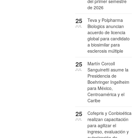
del primer semestre
de 2026
25
Teva y Polpharma
Biologics anuncian
JUL
acuerdo de licencia
global para candidato
a biosimilar para
esclerosis múltiple
25
Martín Corcoll
Sanguinetti asume la
JUL
Presidencia de
Boehringer Ingelheim
para México,
Centroamérica y el
Caribe
25
Cofepris y Conbioética
realizan capacitación
JUL
para agilizar el
ingreso, evaluación y
autorización de