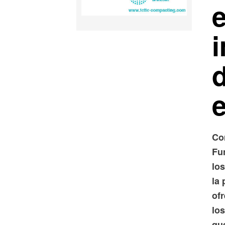
d
Co
Fu
los
la 
ofr
lo
qu