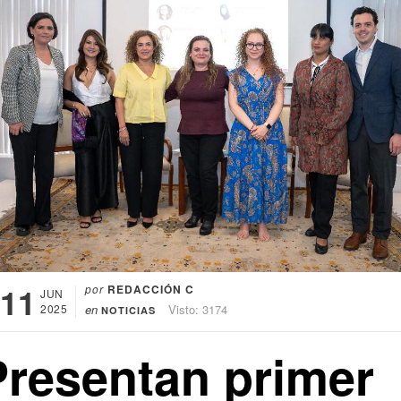
11
por
REDACCIÓN C
JUN
2025
en
Visto: 3174
NOTICIAS
Presentan primer