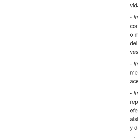
vid
-
I
com
o m
del
ves
-
I
me
ace
-
I
rep
efe
ais
y d