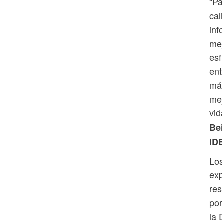
“Pa
cal
inf
mej
esf
ent
más
mej
vid
Be
ID
Los
exp
res
por
la 