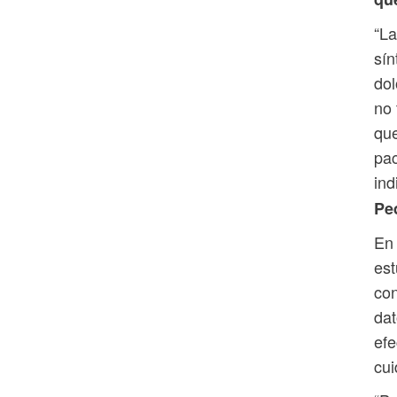
“La
sín
do
no 
que
pac
ind
Pe
En 
est
con
dat
efe
cui