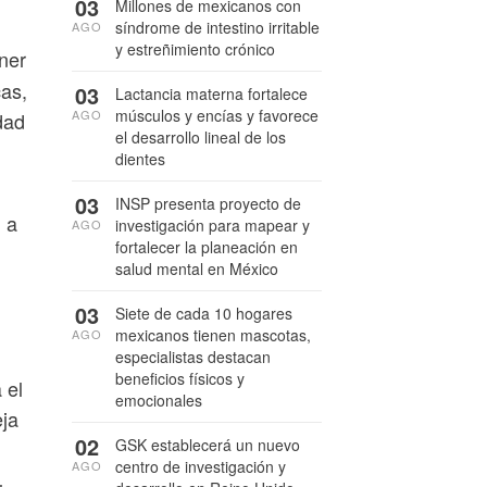
03
Millones de mexicanos con
síndrome de intestino irritable
AGO
y estreñimiento crónico
ner
cas,
03
Lactancia materna fortalece
músculos y encías y favorece
AGO
dad
el desarrollo lineal de los
dientes
03
INSP presenta proyecto de
 a
investigación para mapear y
AGO
fortalecer la planeación en
salud mental en México
03
Siete de cada 10 hogares
mexicanos tienen mascotas,
AGO
especialistas destacan
beneficios físicos y
 el
emocionales
eja
02
GSK establecerá un nuevo
centro de investigación y
AGO