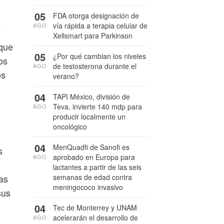
05
FDA otorga designación de
vía rápida a terapia celular de
AGO
y
Xellsmart para Parkinson
que
05
¿Por qué cambian los niveles
os
de testosterona durante el
AGO
os
verano?
04
TAPI México, división de
Teva, invierte 140 mdp para
AGO
producir localmente un
oncológico
04
MenQuadfi de Sanofi es
s
aprobado en Europa para
AGO
lactantes a partir de las seis
as
semanas de edad contra
meningococo invasivo
sus
04
Tec de Monterrey y UNAM
acelerarán el desarrollo de
AGO