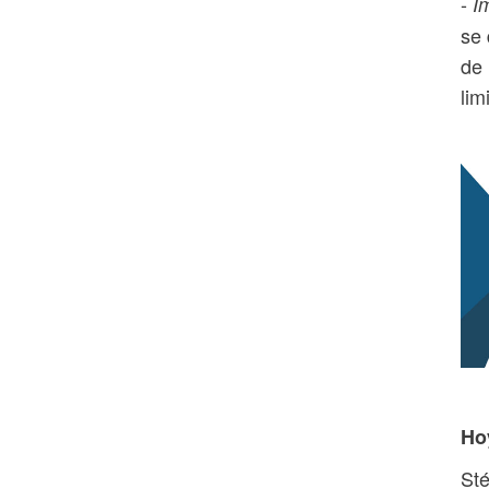
-
I
se 
de 
lim
Ho
Sté