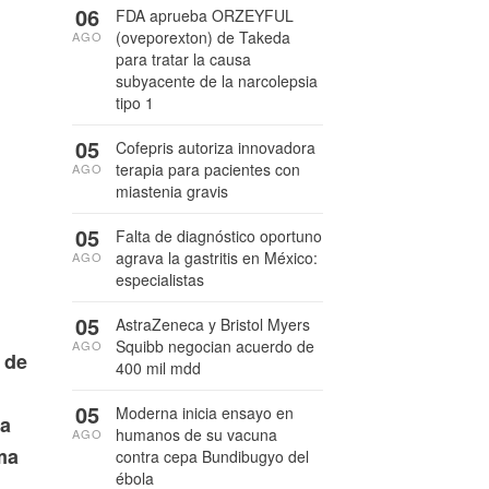
06
FDA aprueba ORZEYFUL
(oveporexton) de Takeda
AGO
para tratar la causa
subyacente de la narcolepsia
tipo 1
05
Cofepris autoriza innovadora
terapia para pacientes con
AGO
miastenia gravis
05
Falta de diagnóstico oportuno
agrava la gastritis en México:
AGO
especialistas
05
AstraZeneca y Bristol Myers
Squibb negocian acuerdo de
AGO
 de
400 mil mdd
05
Moderna inicia ensayo en
 a
humanos de su vacuna
AGO
ma
contra cepa Bundibugyo del
ébola