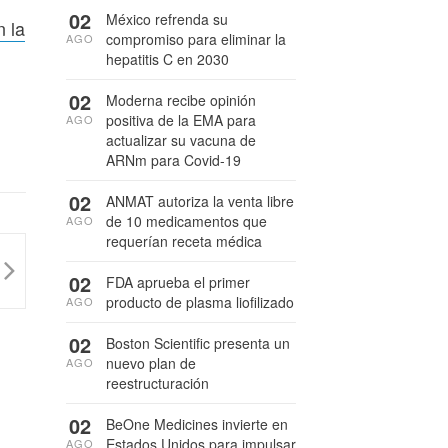
02
México refrenda su
n la
compromiso para eliminar la
AGO
hepatitis C en 2030
02
Moderna recibe opinión
positiva de la EMA para
AGO
actualizar su vacuna de
ARNm para Covid-19
02
ANMAT autoriza la venta libre
de 10 medicamentos que
AGO
requerían receta médica
02
FDA aprueba el primer
producto de plasma liofilizado
AGO
02
Boston Scientific presenta un
nuevo plan de
AGO
reestructuración
02
BeOne Medicines invierte en
Estados Unidos para impulsar
AGO