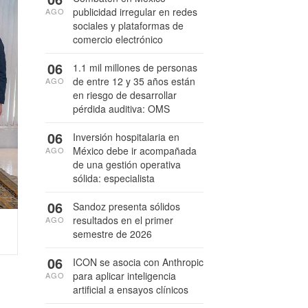
publicidad irregular en redes
AGO
sociales y plataformas de
comercio electrónico
06
1.1 mil millones de personas
de entre 12 y 35 años están
AGO
en riesgo de desarrollar
pérdida auditiva: OMS
06
Inversión hospitalaria en
México debe ir acompañada
AGO
de una gestión operativa
sólida: especialista
06
Sandoz presenta sólidos
resultados en el primer
AGO
semestre de 2026
06
ICON se asocia con Anthropic
para aplicar inteligencia
AGO
artificial a ensayos clínicos