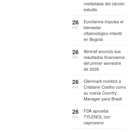
metástasis del cáncer:
estudio
26
Eurofarma impulsa el
bienestar
JUL
oftalmológico infantil
en Bogotá
26
Almirall anuncio sus
resultados financieros
JUL
del primer semestre
de 2026
26
Glenmark nombra a
Cristiane Coelho como
JUL
su nueva Country
Manager para Brasil
26
FDA aprueba
TYLENOL con
JUL
naproxeno