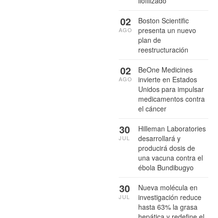
liofilizado
02
Boston Scientific
presenta un nuevo
AGO
plan de
reestructuración
02
BeOne Medicines
invierte en Estados
AGO
Unidos para impulsar
medicamentos contra
el cáncer
30
Hilleman Laboratories
desarrollará y
JUL
producirá dosis de
una vacuna contra el
ébola Bundibugyo
30
Nueva molécula en
investigación reduce
JUL
hasta 63% la grasa
hepática y redefine el