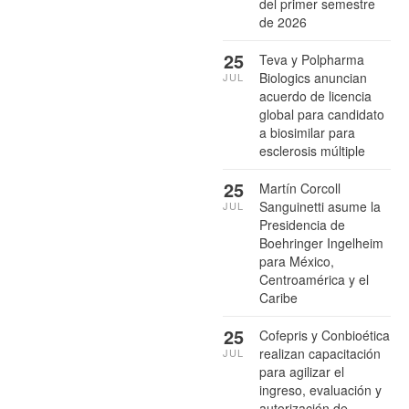
del primer semestre
de 2026
25
Teva y Polpharma
Biologics anuncian
JUL
acuerdo de licencia
global para candidato
a biosimilar para
esclerosis múltiple
25
Martín Corcoll
Sanguinetti asume la
JUL
Presidencia de
Boehringer Ingelheim
para México,
Centroamérica y el
Caribe
25
Cofepris y Conbioética
realizan capacitación
JUL
para agilizar el
ingreso, evaluación y
autorización de