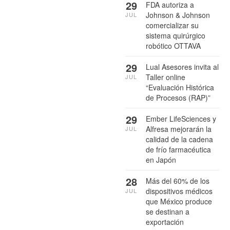
29
FDA autoriza a
Johnson & Johnson
JUL
comercializar su
sistema quirúrgico
robótico OTTAVA
29
Lual Asesores invita al
Taller online
JUL
“Evaluación Histórica
de Procesos (RAP)”
29
Ember LifeSciences y
Alfresa mejorarán la
JUL
calidad de la cadena
de frío farmacéutica
en Japón
28
Más del 60% de los
dispositivos médicos
JUL
que México produce
se destinan a
exportación