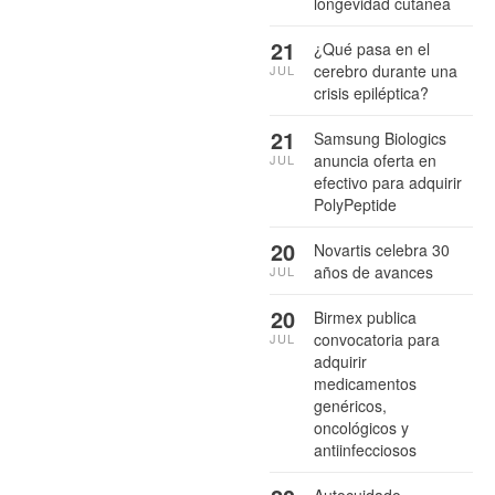
longevidad cutánea
21
¿Qué pasa en el
cerebro durante una
JUL
crisis epiléptica?
21
Samsung Biologics
anuncia oferta en
JUL
efectivo para adquirir
PolyPeptide
20
Novartis celebra 30
años de avances
JUL
20
Birmex publica
convocatoria para
JUL
adquirir
medicamentos
genéricos,
oncológicos y
antiinfecciosos