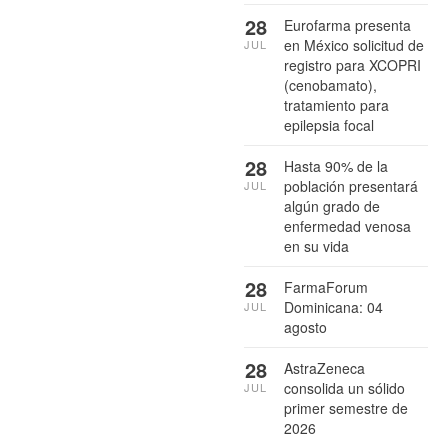
28
Eurofarma presenta
en México solicitud de
JUL
registro para XCOPRI
(cenobamato),
tratamiento para
epilepsia focal
28
Hasta 90% de la
población presentará
JUL
algún grado de
enfermedad venosa
en su vida
28
FarmaForum
Dominicana: 04
JUL
agosto
28
AstraZeneca
consolida un sólido
JUL
primer semestre de
2026