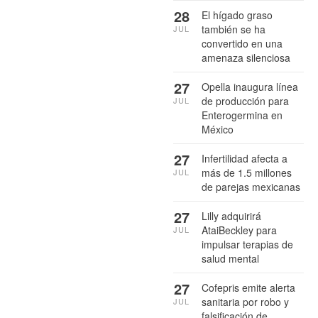
28
El hígado graso
también se ha
JUL
convertido en una
amenaza silenciosa
27
Opella inaugura línea
de producción para
JUL
Enterogermina en
México
27
Infertilidad afecta a
más de 1.5 millones
JUL
de parejas mexicanas
27
Lilly adquirirá
AtaiBeckley para
JUL
impulsar terapias de
salud mental
27
Cofepris emite alerta
sanitaria por robo y
JUL
falsificación de