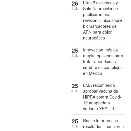
26
Lilac Biosciences y
Soin Neuroscience
JUL
publicarán una
revisión clínica sobre
biomarcadores de
ARN para dolor
neuropático
25
Innovación médica
amplía opciones para
JUL
tratar aneurismas
cerebrales complejos
en México
25
EMA recomienda
aprobar vacuna de
JUL
HIPRA contra Covid-
19 adaptada a
variante XFG.1.1
25
Roche informa sus
resultados financieros
JUL