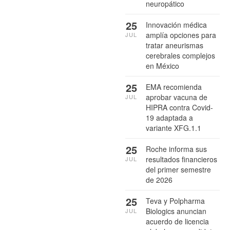
neuropático
25
Innovación médica
amplía opciones para
JUL
tratar aneurismas
cerebrales complejos
en México
25
EMA recomienda
aprobar vacuna de
JUL
HIPRA contra Covid-
19 adaptada a
variante XFG.1.1
25
Roche informa sus
resultados financieros
JUL
del primer semestre
de 2026
25
Teva y Polpharma
Biologics anuncian
JUL
acuerdo de licencia