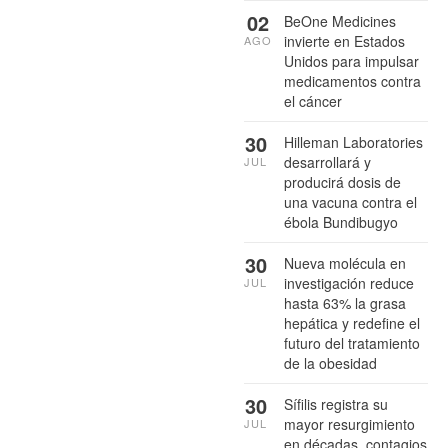
02
BeOne Medicines
invierte en Estados
AGO
Unidos para impulsar
medicamentos contra
el cáncer
30
Hilleman Laboratories
desarrollará y
JUL
producirá dosis de
una vacuna contra el
ébola Bundibugyo
30
Nueva molécula en
investigación reduce
JUL
hasta 63% la grasa
hepática y redefine el
futuro del tratamiento
de la obesidad
30
Sífilis registra su
mayor resurgimiento
JUL
en décadas, contagios