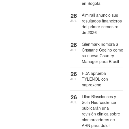
en Bogotá
26
Almirall anuncio sus
resultados financieros
JUL
del primer semestre
de 2026
26
Glenmark nombra a
Cristiane Coelho como
JUL
su nueva Country
Manager para Brasil
26
FDA aprueba
TYLENOL con
JUL
naproxeno
26
Lilac Biosciences y
Soin Neuroscience
JUL
publicarán una
revisión clínica sobre
biomarcadores de
ARN para dolor