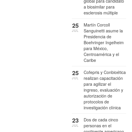
global para candidato
a biosimilar para
esclerosis múltiple
25
Martín Corcoll
Sanguinetti asume la
JUL
Presidencia de
Boehringer Ingelheim
para México,
Centroamérica y el
Caribe
25
Cofepris y Conbioética
realizan capacitación
JUL
para agilizar el
ingreso, evaluación y
autorización de
protocolos de
investigación clínica
23
Dos de cada cinco
personas en el
JUL
continente americano