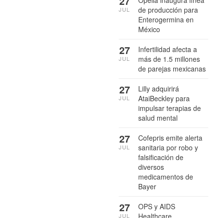
27
de producción para
JUL
Enterogermina en
México
27
Infertilidad afecta a
más de 1.5 millones
JUL
de parejas mexicanas
27
Lilly adquirirá
AtaiBeckley para
JUL
impulsar terapias de
salud mental
27
Cofepris emite alerta
sanitaria por robo y
JUL
falsificación de
diversos
medicamentos de
Bayer
27
OPS y AIDS
Healthcare
JUL