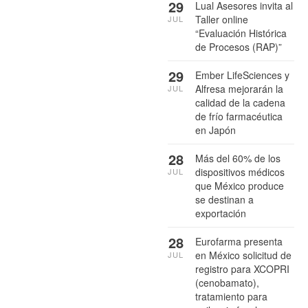
29
Lual Asesores invita al
Taller online
JUL
“Evaluación Histórica
de Procesos (RAP)”
29
Ember LifeSciences y
Alfresa mejorarán la
JUL
calidad de la cadena
de frío farmacéutica
en Japón
28
Más del 60% de los
dispositivos médicos
JUL
que México produce
se destinan a
exportación
28
Eurofarma presenta
en México solicitud de
JUL
registro para XCOPRI
(cenobamato),
tratamiento para