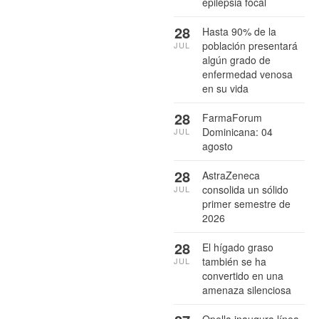
epilepsia focal
28
Hasta 90% de la
población presentará
JUL
algún grado de
enfermedad venosa
en su vida
28
FarmaForum
Dominicana: 04
JUL
agosto
28
AstraZeneca
consolida un sólido
JUL
primer semestre de
2026
28
El hígado graso
también se ha
JUL
convertido en una
amenaza silenciosa
Opella inaugura línea