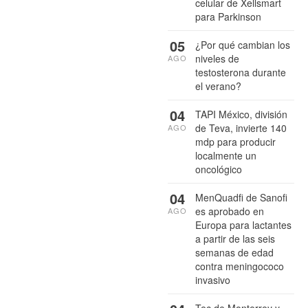
celular de Xellsmart
para Parkinson
05
¿Por qué cambian los
niveles de
AGO
testosterona durante
el verano?
04
TAPI México, división
de Teva, invierte 140
AGO
mdp para producir
localmente un
oncológico
04
MenQuadfi de Sanofi
es aprobado en
AGO
Europa para lactantes
a partir de las seis
semanas de edad
contra meningococo
invasivo
Tec de Monterrey y