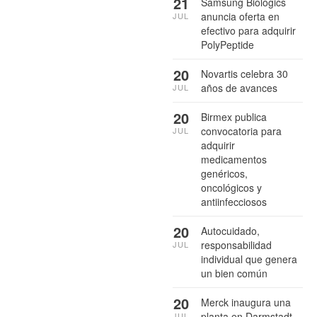
21
Samsung Biologics
anuncia oferta en
JUL
efectivo para adquirir
PolyPeptide
20
Novartis celebra 30
años de avances
JUL
20
Birmex publica
convocatoria para
JUL
adquirir
medicamentos
genéricos,
oncológicos y
antiinfecciosos
20
Autocuidado,
responsabilidad
JUL
individual que genera
un bien común
20
Merck inaugura una
planta en Darmstadt,
JUL