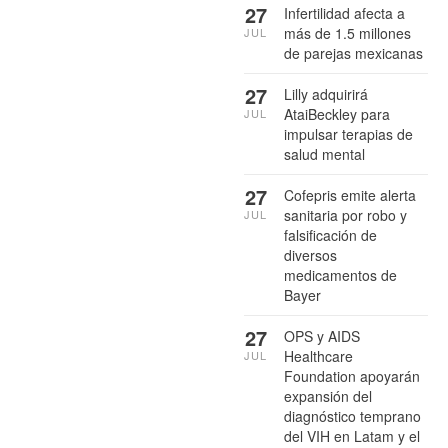
27
Infertilidad afecta a
más de 1.5 millones
JUL
de parejas mexicanas
27
Lilly adquirirá
AtaiBeckley para
JUL
impulsar terapias de
salud mental
27
Cofepris emite alerta
sanitaria por robo y
JUL
falsificación de
diversos
medicamentos de
Bayer
27
OPS y AIDS
Healthcare
JUL
Foundation apoyarán
expansión del
diagnóstico temprano
del VIH en Latam y el