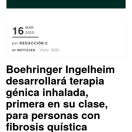
16
MAR
2025
por
REDACCIÓN C
en
Visto: 3035
NOTICIAS
Boehringer Ingelheim
desarrollará terapia
génica inhalada,
primera en su clase,
para personas con
fibrosis quística