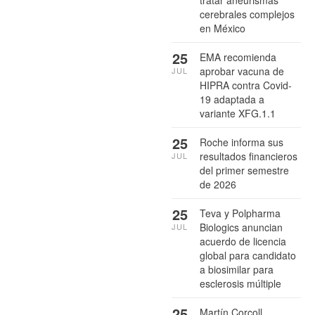
cerebrales complejos
en México
25
EMA recomienda
aprobar vacuna de
JUL
HIPRA contra Covid-
19 adaptada a
variante XFG.1.1
25
Roche informa sus
resultados financieros
JUL
del primer semestre
de 2026
25
Teva y Polpharma
Biologics anuncian
JUL
acuerdo de licencia
global para candidato
a biosimilar para
esclerosis múltiple
25
Martín Corcoll