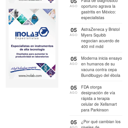
05
Falta de diagnóstico
oportuno agrava la
AGO
gastritis en México:
especialistas
05
AstraZeneca y Bristol
Myers Squibb
AGO
negocian acuerdo de
400 mil mdd
05
Moderna inicia ensayo
en humanos de su
AGO
vacuna contra cepa
Bundibugyo del ébola
05
FDA otorga
designación de vía
AGO
rápida a terapia
celular de Xellsmart
para Parkinson
05
¿Por qué cambian los
niveles de
AGO