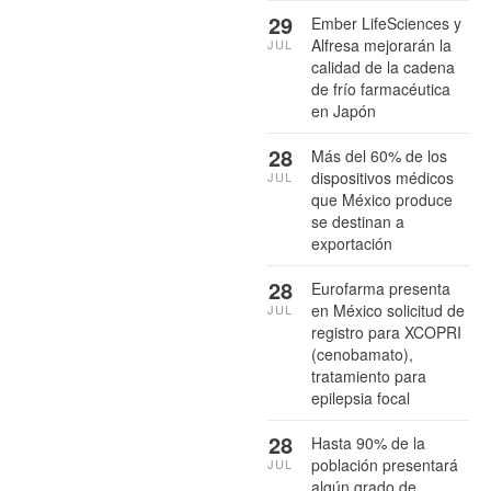
29
Ember LifeSciences y
Alfresa mejorarán la
JUL
calidad de la cadena
de frío farmacéutica
en Japón
28
Más del 60% de los
dispositivos médicos
JUL
que México produce
se destinan a
exportación
28
Eurofarma presenta
en México solicitud de
JUL
registro para XCOPRI
(cenobamato),
tratamiento para
epilepsia focal
28
Hasta 90% de la
población presentará
JUL
algún grado de