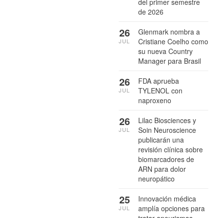
del primer semestre
de 2026
26
Glenmark nombra a
Cristiane Coelho como
JUL
su nueva Country
Manager para Brasil
26
FDA aprueba
TYLENOL con
JUL
naproxeno
26
Lilac Biosciences y
Soin Neuroscience
JUL
publicarán una
revisión clínica sobre
biomarcadores de
ARN para dolor
neuropático
25
Innovación médica
amplía opciones para
JUL
tratar aneurismas