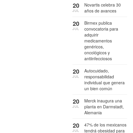
20
Novartis celebra 30
años de avances
JUL
20
Birmex publica
convocatoria para
JUL
adquirir
medicamentos
genéricos,
oncológicos y
antiinfecciosos
20
Autocuidado,
responsabilidad
JUL
individual que genera
un bien común
20
Merck inaugura una
planta en Darmstadt,
JUL
Alemania
20
47% de los mexicanos
tendrá obesidad para
JUL