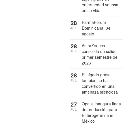
enfermedad venosa
en su vida
28
FarmaForum
Dominicana: 04
JUL
agosto
28
AstraZeneca
consolida un sólido
JUL
primer semestre de
2026
28
El hígado graso
también se ha
JUL
convertido en una
amenaza silenciosa
27
Opella inaugura línea
de producción para
JUL
Enterogermina en
México