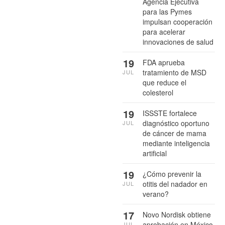
Agencia Ejecutiva
para las Pymes
impulsan cooperación
para acelerar
innovaciones de salud
19
FDA aprueba
tratamiento de MSD
JUL
que reduce el
colesterol
19
ISSSTE fortalece
diagnóstico oportuno
JUL
de cáncer de mama
mediante inteligencia
artificial
19
¿Cómo prevenir la
otitis del nadador en
JUL
verano?
17
Novo Nordisk obtiene
aprobación en México
JUL