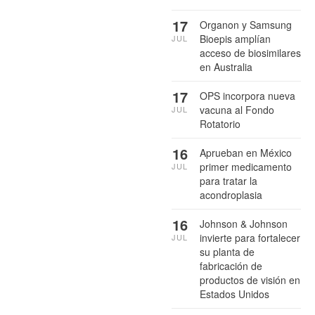
17
Organon y Samsung
Bioepis amplían
JUL
acceso de biosimilares
en Australia
17
OPS incorpora nueva
vacuna al Fondo
JUL
Rotatorio
16
Aprueban en México
primer medicamento
JUL
para tratar la
acondroplasia
16
Johnson & Johnson
invierte para fortalecer
JUL
su planta de
fabricación de
productos de visión en
Estados Unidos