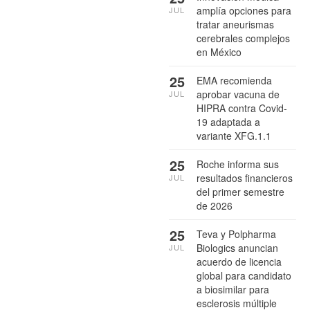
amplía opciones para
JUL
tratar aneurismas
cerebrales complejos
en México
25
EMA recomienda
aprobar vacuna de
JUL
HIPRA contra Covid-
19 adaptada a
variante XFG.1.1
25
Roche informa sus
resultados financieros
JUL
del primer semestre
de 2026
25
Teva y Polpharma
Biologics anuncian
JUL
acuerdo de licencia
global para candidato
a biosimilar para
esclerosis múltiple