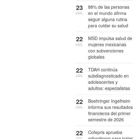
23
88% de las personas
en el mundo afirma
JUL
seguir alguna rutina
para cuidar su salud
22
MSD impulsa salud de
mujeres mexicanas
JUL
con subvenciones
globales
22
TDAH continúa
subdiagnosticado en
JUL
adolescentes y
adultos: especialistas
22
Boehringer Ingelheim
informa sus resultados
JUL
financieros del primer
semestre de 2026
22
Cofepris aprueba
orforglipron para tratar
JUL