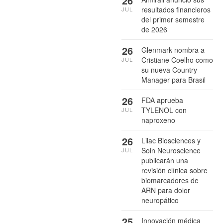
26
resultados financieros
JUL
del primer semestre
de 2026
26
Glenmark nombra a
Cristiane Coelho como
JUL
su nueva Country
Manager para Brasil
26
FDA aprueba
TYLENOL con
JUL
naproxeno
26
Lilac Biosciences y
Soin Neuroscience
JUL
publicarán una
revisión clínica sobre
biomarcadores de
ARN para dolor
neuropático
25
Innovación médica