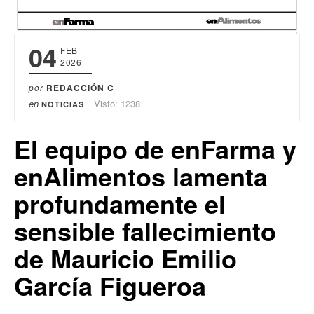
04
FEB
2026
por
REDACCIÓN C
en
Visto: 1238
NOTICIAS
El equipo de enFarma y
enAlimentos lamenta
profundamente el
sensible fallecimiento
de Mauricio Emilio
García Figueroa