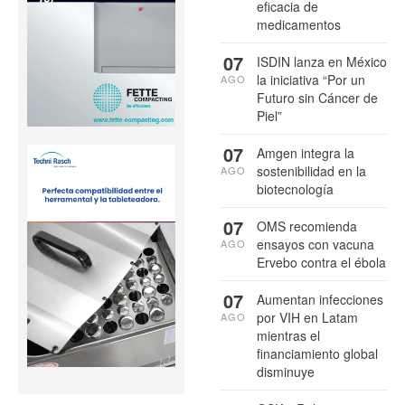
eficacia de
medicamentos
07
ISDIN lanza en México
la iniciativa “Por un
AGO
Futuro sin Cáncer de
Piel”
07
Amgen integra la
sostenibilidad en la
AGO
biotecnología
07
OMS recomienda
ensayos con vacuna
AGO
Ervebo contra el ébola
07
Aumentan infecciones
por VIH en Latam
AGO
mientras el
financiamiento global
disminuye