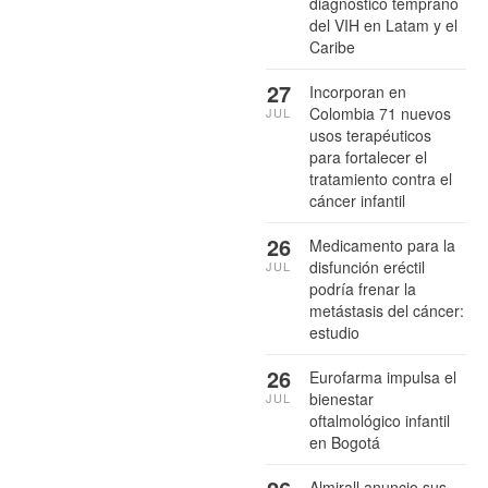
diagnóstico temprano
del VIH en Latam y el
Caribe
27
Incorporan en
Colombia 71 nuevos
JUL
usos terapéuticos
para fortalecer el
tratamiento contra el
cáncer infantil
26
Medicamento para la
disfunción eréctil
JUL
podría frenar la
metástasis del cáncer:
estudio
26
Eurofarma impulsa el
bienestar
JUL
oftalmológico infantil
en Bogotá
Almirall anuncio sus