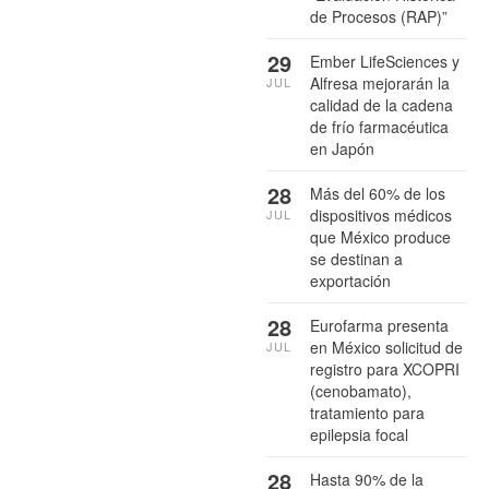
de Procesos (RAP)”
29
Ember LifeSciences y
Alfresa mejorarán la
JUL
calidad de la cadena
de frío farmacéutica
en Japón
28
Más del 60% de los
dispositivos médicos
JUL
que México produce
se destinan a
exportación
28
Eurofarma presenta
en México solicitud de
JUL
registro para XCOPRI
(cenobamato),
tratamiento para
epilepsia focal
28
Hasta 90% de la