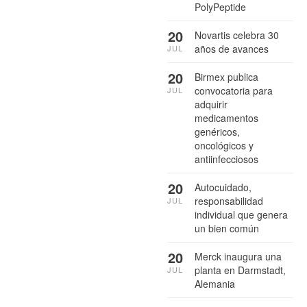
PolyPeptide
20
Novartis celebra 30
años de avances
JUL
20
Birmex publica
convocatoria para
JUL
adquirir
medicamentos
genéricos,
oncológicos y
antiinfecciosos
20
Autocuidado,
responsabilidad
JUL
individual que genera
un bien común
20
Merck inaugura una
planta en Darmstadt,
JUL
Alemania