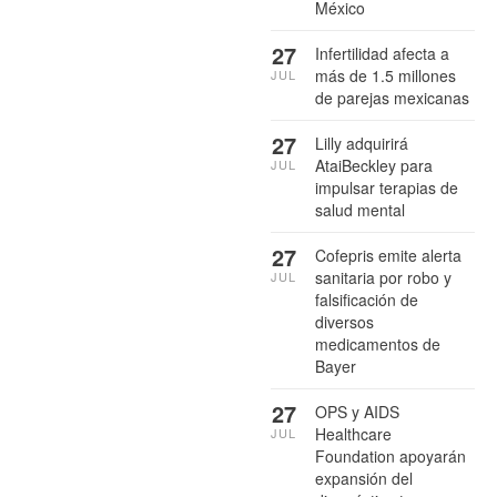
México
27
Infertilidad afecta a
más de 1.5 millones
JUL
de parejas mexicanas
27
Lilly adquirirá
AtaiBeckley para
JUL
impulsar terapias de
salud mental
27
Cofepris emite alerta
sanitaria por robo y
JUL
falsificación de
diversos
medicamentos de
Bayer
27
OPS y AIDS
Healthcare
JUL
Foundation apoyarán
expansión del