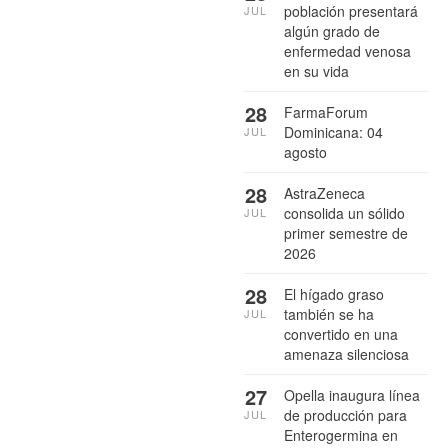
población presentará
JUL
algún grado de
enfermedad venosa
en su vida
28
FarmaForum
Dominicana: 04
JUL
agosto
28
AstraZeneca
consolida un sólido
JUL
primer semestre de
2026
28
El hígado graso
también se ha
JUL
convertido en una
amenaza silenciosa
27
Opella inaugura línea
de producción para
JUL
Enterogermina en