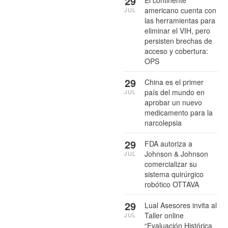
29
El continente
americano cuenta con
JUL
las herramientas para
eliminar el VIH, pero
persisten brechas de
acceso y cobertura:
OPS
29
China es el primer
país del mundo en
JUL
aprobar un nuevo
medicamento para la
narcolepsia
29
FDA autoriza a
Johnson & Johnson
JUL
comercializar su
sistema quirúrgico
robótico OTTAVA
29
Lual Asesores invita al
Taller online
JUL
“Evaluación Histórica