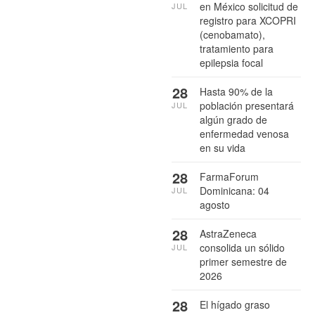
en México solicitud de
JUL
registro para XCOPRI
(cenobamato),
tratamiento para
epilepsia focal
28
Hasta 90% de la
población presentará
JUL
algún grado de
enfermedad venosa
en su vida
28
FarmaForum
Dominicana: 04
JUL
agosto
28
AstraZeneca
consolida un sólido
JUL
primer semestre de
2026
28
El hígado graso