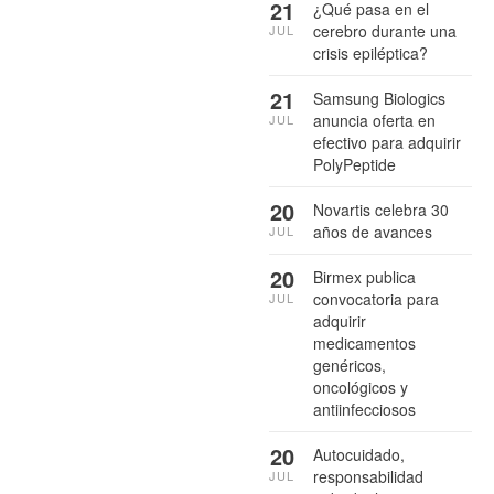
21
¿Qué pasa en el
cerebro durante una
JUL
crisis epiléptica?
21
Samsung Biologics
anuncia oferta en
JUL
efectivo para adquirir
PolyPeptide
20
Novartis celebra 30
años de avances
JUL
20
Birmex publica
convocatoria para
JUL
adquirir
medicamentos
genéricos,
oncológicos y
antiinfecciosos
20
Autocuidado,
responsabilidad
JUL