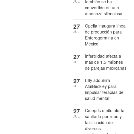
también se ha
JUL
convertido en una
amenaza silenciosa
27
Opella inaugura línea
de producción para
JUL
Enterogermina en
México
27
Infertilidad afecta a
más de 1.5 millones
JUL
de parejas mexicanas
27
Lilly adquirirá
AtaiBeckley para
JUL
impulsar terapias de
salud mental
27
Cofepris emite alerta
sanitaria por robo y
JUL
falsificación de
diversos