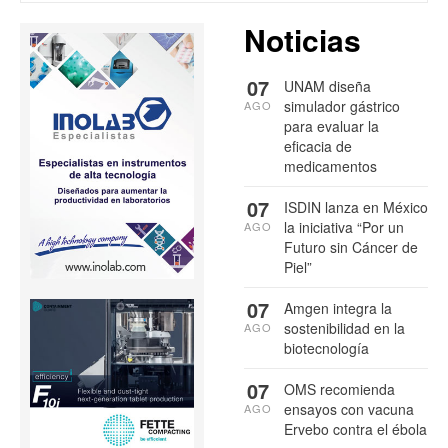
Noticias
07
UNAM diseña
simulador gástrico
AGO
para evaluar la
eficacia de
medicamentos
07
ISDIN lanza en México
la iniciativa “Por un
AGO
Futuro sin Cáncer de
Piel”
07
Amgen integra la
sostenibilidad en la
AGO
biotecnología
07
OMS recomienda
ensayos con vacuna
AGO
Ervebo contra el ébola