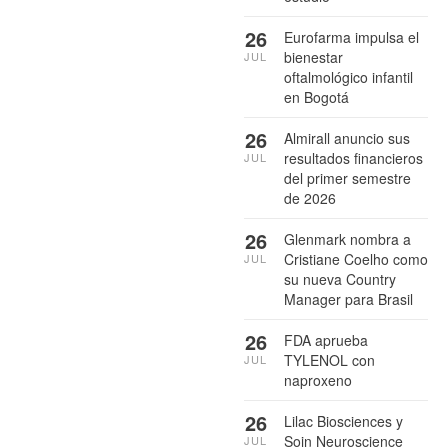
26
Eurofarma impulsa el
bienestar
JUL
oftalmológico infantil
en Bogotá
26
Almirall anuncio sus
resultados financieros
JUL
del primer semestre
de 2026
26
Glenmark nombra a
Cristiane Coelho como
JUL
su nueva Country
Manager para Brasil
26
FDA aprueba
TYLENOL con
JUL
naproxeno
26
Lilac Biosciences y
Soin Neuroscience
JUL