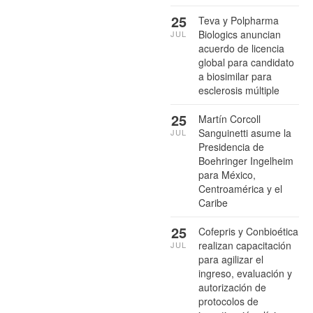
25
Teva y Polpharma
Biologics anuncian
JUL
acuerdo de licencia
global para candidato
a biosimilar para
esclerosis múltiple
25
Martín Corcoll
Sanguinetti asume la
JUL
Presidencia de
Boehringer Ingelheim
para México,
Centroamérica y el
Caribe
25
Cofepris y Conbioética
realizan capacitación
JUL
para agilizar el
ingreso, evaluación y
autorización de
protocolos de