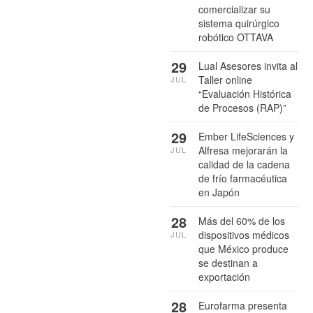
comercializar su
sistema quirúrgico
robótico OTTAVA
29
Lual Asesores invita al
Taller online
JUL
“Evaluación Histórica
de Procesos (RAP)”
29
Ember LifeSciences y
Alfresa mejorarán la
JUL
calidad de la cadena
de frío farmacéutica
en Japón
28
Más del 60% de los
dispositivos médicos
JUL
que México produce
se destinan a
exportación
28
Eurofarma presenta