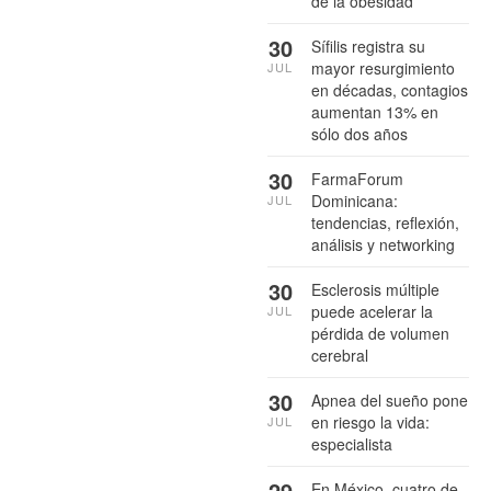
de la obesidad
30
Sífilis registra su
mayor resurgimiento
JUL
en décadas, contagios
aumentan 13% en
sólo dos años
30
FarmaForum
Dominicana:
JUL
tendencias, reflexión,
análisis y networking
30
Esclerosis múltiple
puede acelerar la
JUL
pérdida de volumen
cerebral
30
Apnea del sueño pone
en riesgo la vida:
JUL
especialista
29
En México, cuatro de