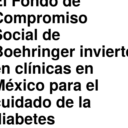
Compromiso
Social de
Boehringer inviert
n clínicas en
México para el
cuidado de la
diabetes