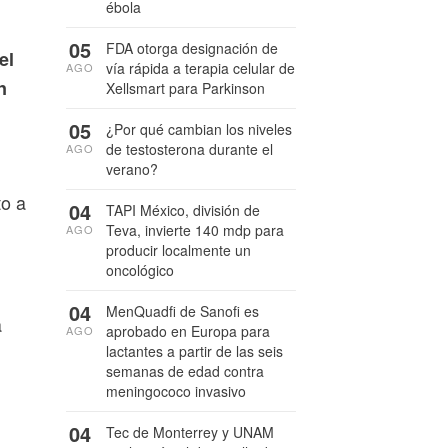
ébola
05
FDA otorga designación de
el
vía rápida a terapia celular de
AGO
n
Xellsmart para Parkinson
05
¿Por qué cambian los niveles
de testosterona durante el
AGO
verano?
l
to a
04
TAPI México, división de
Teva, invierte 140 mdp para
AGO
producir localmente un
oncológico
04
MenQuadfi de Sanofi es
a
aprobado en Europa para
AGO
lactantes a partir de las seis
semanas de edad contra
meningococo invasivo
04
Tec de Monterrey y UNAM