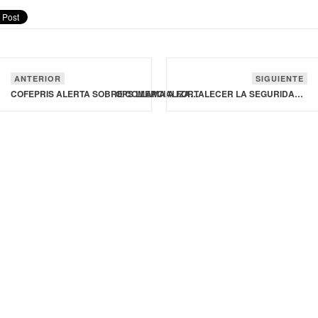
ANTERIOR
SIGUIENTE
COFEPRIS ALERTA SOBRE COMERCIALIZACIÓN ILEGAL DE MEDICAMENTOS EN PLATAFORMAS DE COMERCIO ELECTRÓNICO, SITIOS WEB Y APPS
OPS LLAMA A FORTALECER LA SEGURIDAD SANITARIA REGIONAL