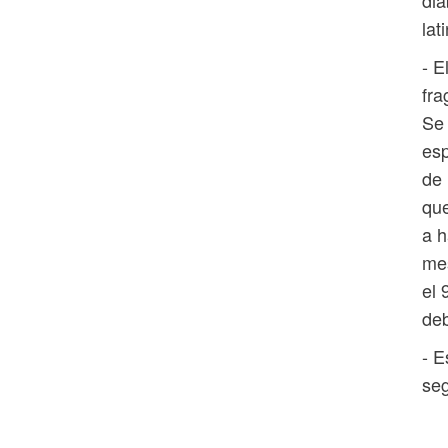
lat
- E
fra
Se 
esp
de 
que
a h
mes
el 
deb
- E
seg