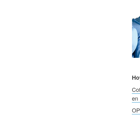
Ho
Cof
en 
OPS