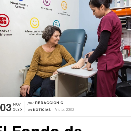
03
por
REDACCIÓN C
NOV
2025
en
Visto: 2352
NOTICIAS
El Fondo de