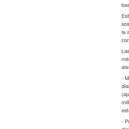
bas
Est
sos
la 
co
Las
méd
ate
- M
dia
(ap
mil
est
- P
dia