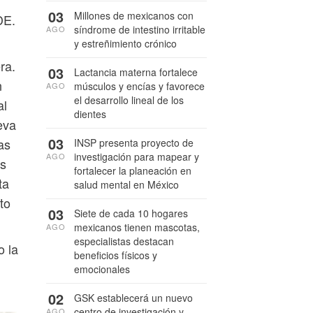
03
Millones de mexicanos con
DE.
síndrome de intestino irritable
AGO
y estreñimiento crónico
ra.
03
Lactancia materna fortalece
n
músculos y encías y favorece
AGO
el desarrollo lineal de los
al
dientes
eva
03
as
INSP presenta proyecto de
investigación para mapear y
AGO
is
fortalecer la planeación en
ta
salud mental en México
to
03
Siete de cada 10 hogares
mexicanos tienen mascotas,
AGO
especialistas destacan
o la
beneficios físicos y
emocionales
02
GSK establecerá un nuevo
centro de investigación y
AGO