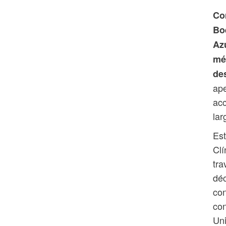
Co
Bo
Az
mé
de
ape
acc
lar
Est
Clí
tra
dé
con
con
Uni