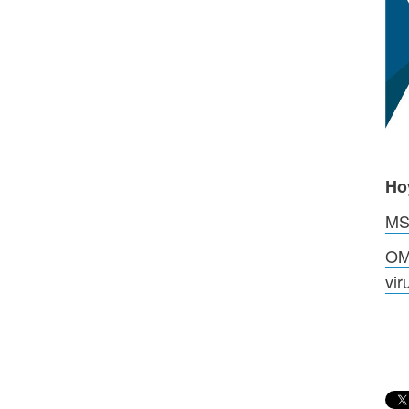
Ho
MSD
OM
vi