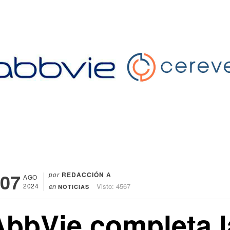
07
por
REDACCIÓN A
AGO
2024
en
Visto: 4567
NOTICIAS
AbbVie completa l