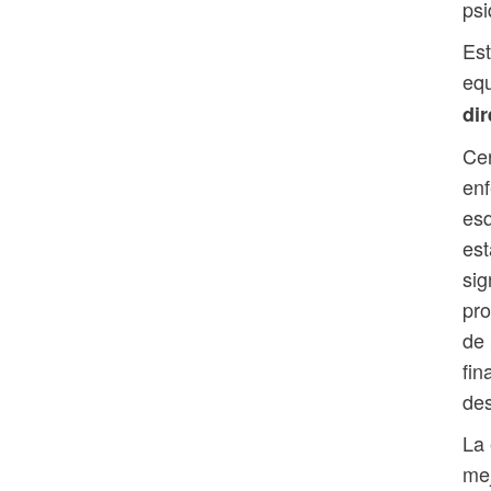
psi
Est
equ
dir
Cer
enf
esq
est
sig
pro
de 
fin
des
La 
mej