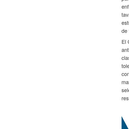
en
tav
est
de 
El 
ant
cla
tol
con
may
sel
res