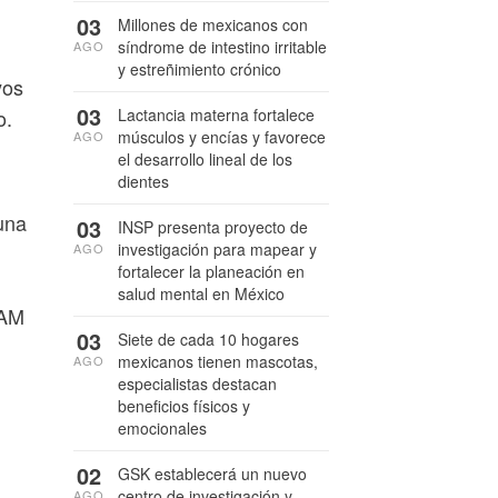
03
Millones de mexicanos con
síndrome de intestino irritable
AGO
y estreñimiento crónico
yos
03
Lactancia materna fortalece
o.
músculos y encías y favorece
AGO
el desarrollo lineal de los
dientes
 una
03
INSP presenta proyecto de
investigación para mapear y
AGO
fortalecer la planeación en
salud mental en México
PAM
03
Siete de cada 10 hogares
mexicanos tienen mascotas,
AGO
especialistas destacan
beneficios físicos y
emocionales
02
GSK establecerá un nuevo
centro de investigación y
AGO