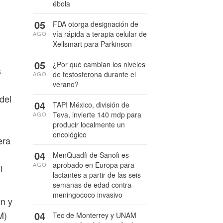
ébola
05
FDA otorga designación de
vía rápida a terapia celular de
AGO
Xellsmart para Parkinson
05
¿Por qué cambian los niveles
s
de testosterona durante el
AGO
verano?
del
04
TAPI México, división de
d
Teva, invierte 140 mdp para
AGO
producir localmente un
oncológico
era
04
MenQuadfi de Sanofi es
aprobado en Europa para
AGO
l
lactantes a partir de las seis
semanas de edad contra
meningococo invasivo
ón y
04
M)
Tec de Monterrey y UNAM