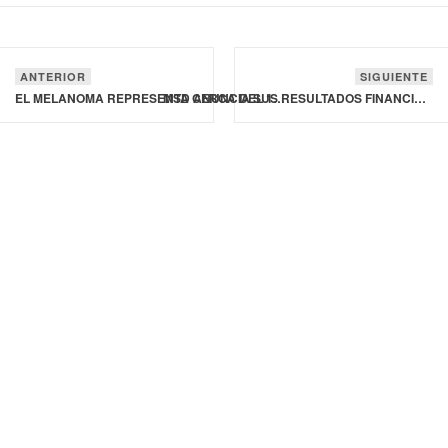
ANTERIOR
SIGUIENTE
EL MELANOMA REPRESENTA CERCA DEL 1% DE LOS CÁNCERES QUE SE PRODUCEN EN LA PIEL: ESPECIALISTAS
MSD ANUNCIA SUS RESULTADOS FINANCIEROS