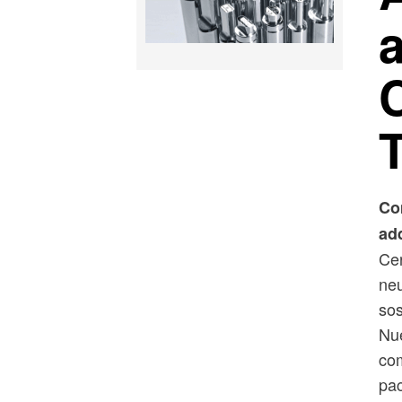
Co
ad
Cer
neu
sos
Nue
com
pac