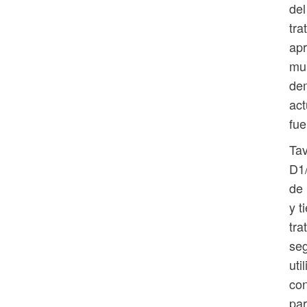
del
tra
apr
mun
dem
act
fue
Tav
D1/
de 
y t
tra
seg
uti
con
par