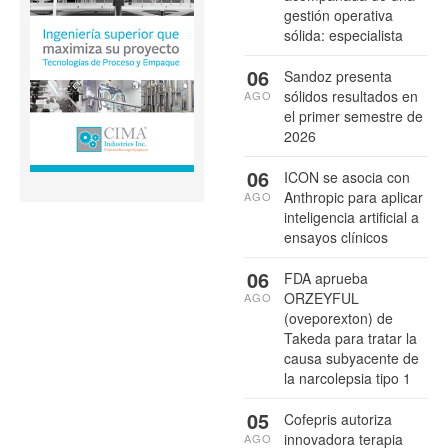
gestión operativa
sólida: especialista
06
Sandoz presenta
sólidos resultados en
AGO
el primer semestre de
2026
06
ICON se asocia con
Anthropic para aplicar
AGO
inteligencia artificial a
ensayos clínicos
06
FDA aprueba
ORZEYFUL
AGO
(oveporexton) de
Takeda para tratar la
causa subyacente de
la narcolepsia tipo 1
05
Cofepris autoriza
innovadora terapia
AGO