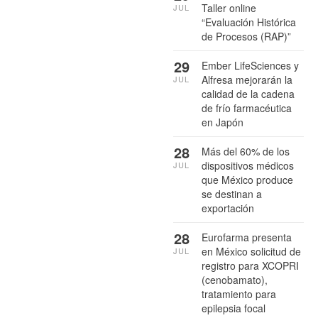
Taller online
JUL
“Evaluación Histórica
de Procesos (RAP)”
29
Ember LifeSciences y
Alfresa mejorarán la
JUL
calidad de la cadena
de frío farmacéutica
en Japón
28
Más del 60% de los
dispositivos médicos
JUL
que México produce
se destinan a
exportación
28
Eurofarma presenta
en México solicitud de
JUL
registro para XCOPRI
(cenobamato),
tratamiento para
epilepsia focal