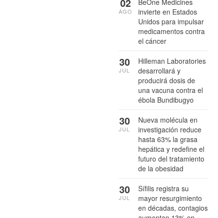
02
BeOne Medicines
invierte en Estados
AGO
Unidos para impulsar
medicamentos contra
el cáncer
30
Hilleman Laboratories
desarrollará y
JUL
producirá dosis de
una vacuna contra el
ébola Bundibugyo
30
Nueva molécula en
investigación reduce
JUL
hasta 63% la grasa
hepática y redefine el
futuro del tratamiento
de la obesidad
30
Sífilis registra su
mayor resurgimiento
JUL
en décadas, contagios
aumentan 13% en