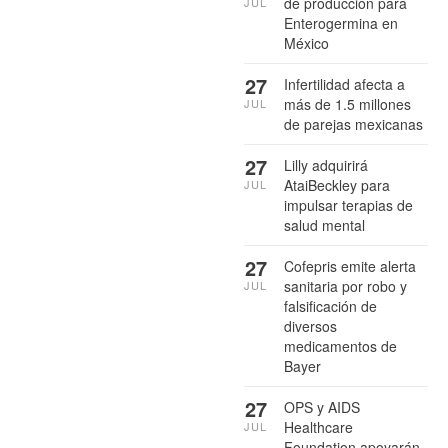
de producción para
JUL
Enterogermina en
México
27
Infertilidad afecta a
más de 1.5 millones
JUL
de parejas mexicanas
27
Lilly adquirirá
AtaiBeckley para
JUL
impulsar terapias de
salud mental
27
Cofepris emite alerta
sanitaria por robo y
JUL
falsificación de
diversos
medicamentos de
Bayer
27
OPS y AIDS
Healthcare
JUL
Foundation apoyarán