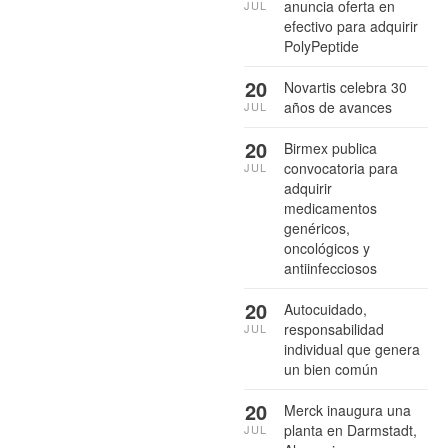
anuncia oferta en
JUL
efectivo para adquirir
PolyPeptide
20
Novartis celebra 30
años de avances
JUL
20
Birmex publica
convocatoria para
JUL
adquirir
medicamentos
genéricos,
oncológicos y
antiinfecciosos
20
Autocuidado,
responsabilidad
JUL
individual que genera
un bien común
20
Merck inaugura una
planta en Darmstadt,
JUL