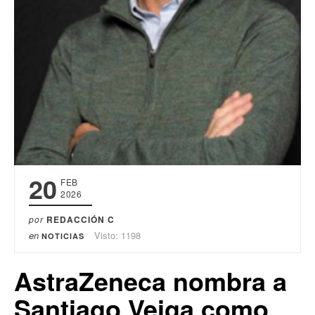
20
FEB
2026
por
REDACCIÓN C
en
Visto: 1198
NOTICIAS
AstraZeneca nombra a
Santiago Veiga como