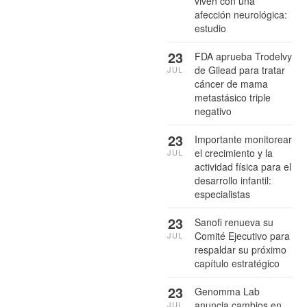
viven con una
afección neurológica:
estudio
23
FDA aprueba Trodelvy
de Gilead para tratar
JUL
cáncer de mama
metastásico triple
negativo
23
Importante monitorear
el crecimiento y la
JUL
actividad física para el
desarrollo infantil:
especialistas
23
Sanofi renueva su
Comité Ejecutivo para
JUL
respaldar su próximo
capítulo estratégico
23
Genomma Lab
anuncia cambios en
JUL