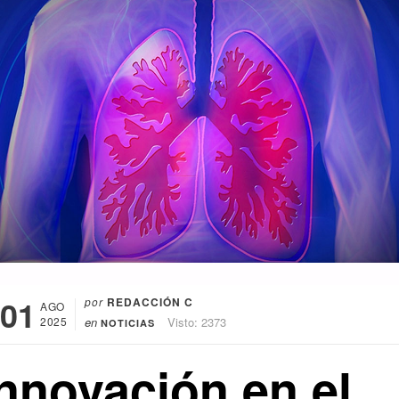
01
por
REDACCIÓN C
AGO
2025
en
Visto: 2373
NOTICIAS
Innovación en el