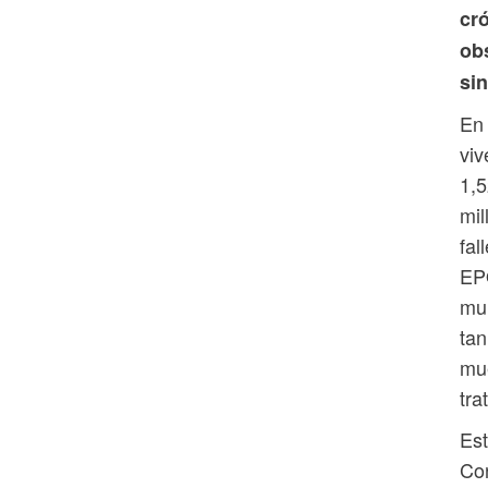
cr
ob
sin
En 
viv
1,5
mil
fal
EPO
mu
tan
mue
tra
Est
Con