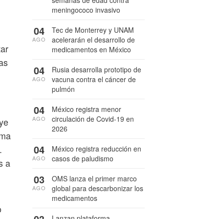
semanas de edad contra
meningococo invasivo
04
Tec de Monterrey y UNAM
acelerarán el desarrollo de
AGO
tar
medicamentos en México
ias
04
Rusia desarrolla prototipo de
vacuna contra el cáncer de
AGO
pulmón
04
México registra menor
circulación de Covid-19 en
AGO
uye
2026
ema
04
.
México registra reducción en
casos de paludismo
AGO
s a
03
OMS lanza el primer marco
global para descarbonizar los
AGO
medicamentos
o
03
Lanzan plataforma