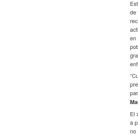
Est
de 
rec
act
en 
pob
gra
enf
“Cu
pre
par
Ma
El 
a p
no 