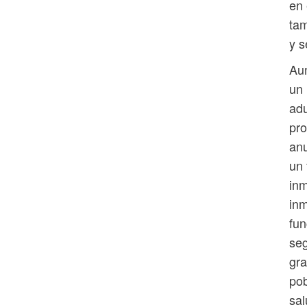
en 
tam
y s
Aun
un 
adu
pro
an
un 
inm
inm
fun
seg
gra
pob
sal