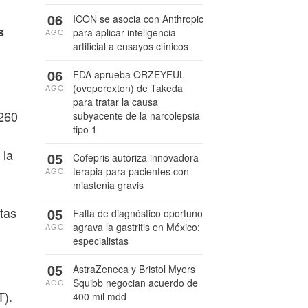
06
ICON se asocia con Anthropic
s
para aplicar inteligencia
AGO
artificial a ensayos clínicos
06
FDA aprueba ORZEYFUL
(oveporexton) de Takeda
AGO
para tratar la causa
 260
subyacente de la narcolepsia
tipo 1
 la
05
Cofepris autoriza innovadora
terapia para pacientes con
AGO
miastenia gravis
tas
05
Falta de diagnóstico oportuno
agrava la gastritis en México:
AGO
especialistas
05
AstraZeneca y Bristol Myers
Squibb negocian acuerdo de
AGO
T).
400 mil mdd