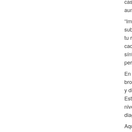
cas
aum
“Im
sub
tu 
cad
sín
per
En 
bro
y d
Est
niv
dia
Aqu