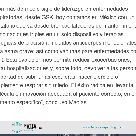
n más de medio siglo de liderazgo en enfermedades
piratorias, desde GSK, hoy contamos en México con un
tafolio que va desde broncodilatadores de mantenimient
binaciones triples en un solo dispositivo y terapias
lógicas de precisión, incluidos anticuerpos monoclonale
ra asma grave; así como vacunas para enfermedades c
. Esta evolución nos permite reducir exacerbaciones,
tar hospitalizaciones y, sobre todo, devolver a las perso
libertad de subir unas escaleras, hacer ejercicio o
plemente respirar sin miedo. El éxito radica en llevar la
écula e innovación adecuada al paciente correcto, en el
ento específico”, concluyó Macías.