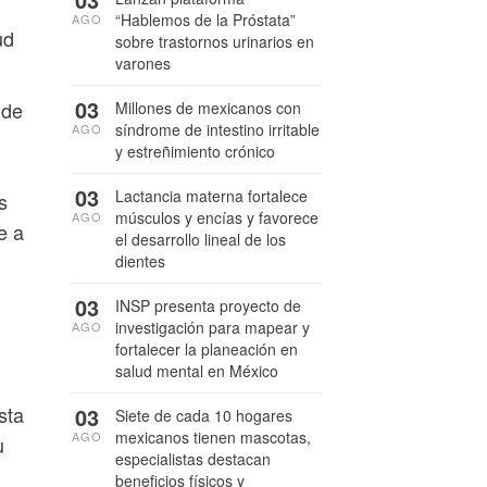
“Hablemos de la Próstata”
AGO
ud
sobre trastornos urinarios en
varones
.
03
 de
Millones de mexicanos con
síndrome de intestino irritable
AGO
y estreñimiento crónico
03
Lactancia materna fortalece
s
músculos y encías y favorece
AGO
e a
el desarrollo lineal de los
dientes
03
INSP presenta proyecto de
investigación para mapear y
AGO
fortalecer la planeación en
salud mental en México
sta
03
Siete de cada 10 hogares
mexicanos tienen mascotas,
AGO
u
especialistas destacan
beneficios físicos y