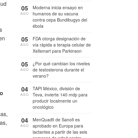
lud
05
Moderna inicia ensayo en
humanos de su vacuna
AGO
contra cepa Bundibugyo del
ébola
s
en
05
FDA otorga designación de
vía rápida a terapia celular de
AGO
Xellsmart para Parkinson
05
¿Por qué cambian los niveles
de testosterona durante el
AGO
verano?
04
TAPI México, división de
lo
Teva, invierte 140 mdp para
AGO
producir localmente un
oncológico
nas,
04
MenQuadfi de Sanofi es
as,
aprobado en Europa para
AGO
lactantes a partir de las seis