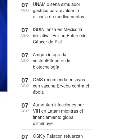
07
UNAM diseña simulador
gástrico para evaluar la
AGO
eficacia de medicamentos
07
ISDIN lanza en México la
iniciativa “Por un Futuro sin
AGO
Cáncer de Piel”
07
Amgen integra la
sostenibilidad en la
AGO
biotecnología
07
OMS recomienda ensayos
con vacuna Ervebo contra el
AGO
ébola
07
Aumentan infecciones por
VIH en Latam mientras el
AGO
financiamiento global
disminuye
07
GSK y Relation refuerzan