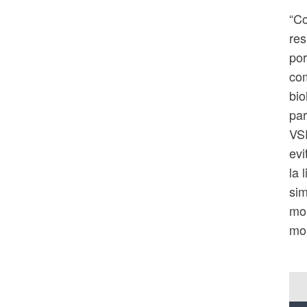
“Co
res
por
com
bio
pa
VSR
evi
la 
sim
mol
mom