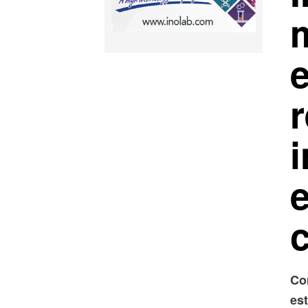
r
Co
es