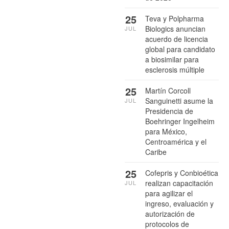
25
Teva y Polpharma
Biologics anuncian
JUL
acuerdo de licencia
global para candidato
a biosimilar para
esclerosis múltiple
25
Martín Corcoll
Sanguinetti asume la
JUL
Presidencia de
Boehringer Ingelheim
para México,
Centroamérica y el
Caribe
25
Cofepris y Conbioética
realizan capacitación
JUL
para agilizar el
ingreso, evaluación y
autorización de
protocolos de