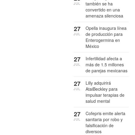
también se ha
JUL
convertido en una
amenaza silenciosa
27
Opella inaugura línea
de producción para
JUL
Enterogermina en
México
27
Infertilidad afecta a
más de 1.5 millones
JUL
de parejas mexicanas
27
Lilly adquirirá
AtaiBeckley para
JUL
impulsar terapias de
salud mental
27
Cofepris emite alerta
sanitaria por robo y
JUL
falsificación de
diversos