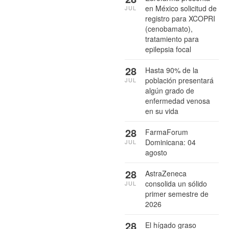
en México solicitud de
JUL
registro para XCOPRI
(cenobamato),
tratamiento para
epilepsia focal
28
Hasta 90% de la
población presentará
JUL
algún grado de
enfermedad venosa
en su vida
28
FarmaForum
Dominicana: 04
JUL
agosto
28
AstraZeneca
consolida un sólido
JUL
primer semestre de
2026
28
El hígado graso