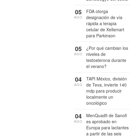
05
FDA otorga
designación de vía
AGO
rápida a terapia
celular de Xellsmart
para Parkinson
05
¿Por qué cambian los
niveles de
AGO
testosterona durante
el verano?
04
TAPI México, división
de Teva, invierte 140
AGO
mdp para producir
localmente un
oncológico
04
MenQuadfi de Sanofi
es aprobado en
AGO
Europa para lactantes
a partir de las seis