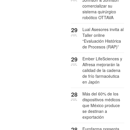
Johnson & Johnson
comercializar su
sistema quirúrgico
robótico OTTAVA
29
Lual Asesores invita al
Taller online
JUL
“Evaluación Histórica
de Procesos (RAP)”
29
Ember LifeSciences y
Alfresa mejorarán la
JUL
calidad de la cadena
de frío farmacéutica
en Japón
28
Más del 60% de los
dispositivos médicos
JUL
que México produce
se destinan a
exportación
28
Eurofarma presenta