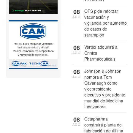
08
OPS pide reforzar
vacunación y
AGO
vigilancia por aumento
de casos de
sarampión
08
Vertex adquirirá a
Crinics
AGO
Pharmaceuticals
08
Johnson & Johnson
nombra a Tom
AGO
Cavanaugh como
vicepresidente
ejecutivo y presidente
mundial de Medicina
Innovadora
08
Octapharma
construirá planta de
AGO
fabricación de última