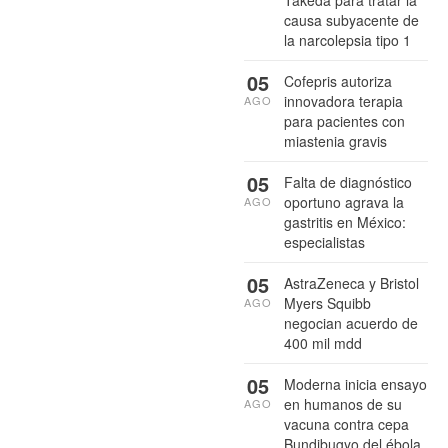
Takeda para tratar la
causa subyacente de
la narcolepsia tipo 1
05
Cofepris autoriza
innovadora terapia
AGO
para pacientes con
miastenia gravis
05
Falta de diagnóstico
oportuno agrava la
AGO
gastritis en México:
especialistas
05
AstraZeneca y Bristol
Myers Squibb
AGO
negocian acuerdo de
400 mil mdd
05
Moderna inicia ensayo
en humanos de su
AGO
vacuna contra cepa
Bundibugyo del ébola