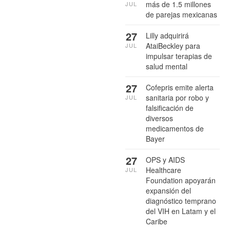
más de 1.5 millones
JUL
de parejas mexicanas
27
Lilly adquirirá
AtaiBeckley para
JUL
impulsar terapias de
salud mental
27
Cofepris emite alerta
sanitaria por robo y
JUL
falsificación de
diversos
medicamentos de
Bayer
27
OPS y AIDS
Healthcare
JUL
Foundation apoyarán
expansión del
diagnóstico temprano
del VIH en Latam y el
Caribe