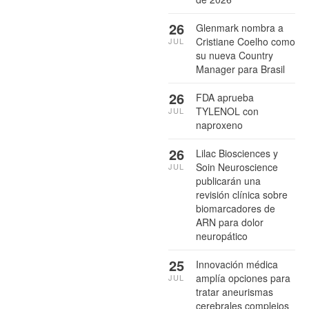
26
Glenmark nombra a
Cristiane Coelho como
JUL
su nueva Country
Manager para Brasil
26
FDA aprueba
TYLENOL con
JUL
naproxeno
26
Lilac Biosciences y
Soin Neuroscience
JUL
publicarán una
revisión clínica sobre
biomarcadores de
ARN para dolor
neuropático
25
Innovación médica
amplía opciones para
JUL
tratar aneurismas
cerebrales complejos