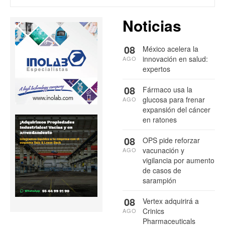
Noticias
08
México acelera la
innovación en salud:
AGO
expertos
08
Fármaco usa la
glucosa para frenar
AGO
expansión del cáncer
en ratones
08
OPS pide reforzar
vacunación y
AGO
vigilancia por aumento
de casos de
sarampión
08
Vertex adquirirá a
Crinics
AGO
Pharmaceuticals