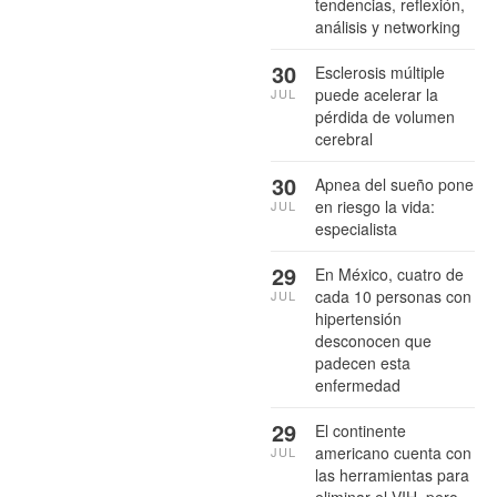
tendencias, reflexión,
análisis y networking
30
Esclerosis múltiple
puede acelerar la
JUL
pérdida de volumen
cerebral
30
Apnea del sueño pone
en riesgo la vida:
JUL
especialista
29
En México, cuatro de
cada 10 personas con
JUL
hipertensión
desconocen que
padecen esta
enfermedad
29
El continente
americano cuenta con
JUL
las herramientas para
eliminar el VIH, pero