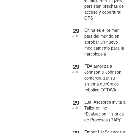
persisten brechas de
acceso y cobertura:
OPS
29
China es el primer
país del mundo en
JUL
aprobar un nuevo
medicamento para la
narcolepsia
29
FDA autoriza a
Johnson & Johnson
JUL
comercializar su
sistema quirúrgico
robótico OTTAVA
29
Lual Asesores invita al
Taller online
JUL
“Evaluación Histórica
de Procesos (RAP)”
29
Ember LifeSciences y