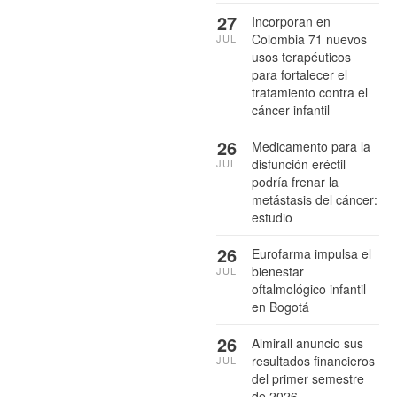
27
Incorporan en
Colombia 71 nuevos
JUL
usos terapéuticos
para fortalecer el
tratamiento contra el
cáncer infantil
26
Medicamento para la
disfunción eréctil
JUL
podría frenar la
metástasis del cáncer:
estudio
26
Eurofarma impulsa el
bienestar
JUL
oftalmológico infantil
en Bogotá
26
Almirall anuncio sus
resultados financieros
JUL
del primer semestre
de 2026