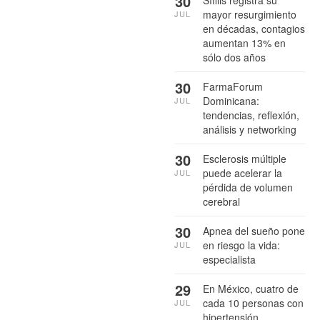
30
mayor resurgimiento
JUL
en décadas, contagios
aumentan 13% en
sólo dos años
30
FarmaForum
Dominicana:
JUL
tendencias, reflexión,
análisis y networking
30
Esclerosis múltiple
puede acelerar la
JUL
pérdida de volumen
cerebral
30
Apnea del sueño pone
en riesgo la vida:
JUL
especialista
29
En México, cuatro de
cada 10 personas con
JUL
hipertensión