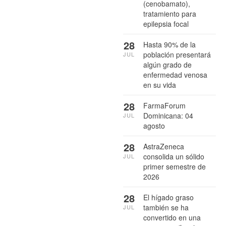
(cenobamato),
tratamiento para
epilepsia focal
28
Hasta 90% de la
población presentará
JUL
algún grado de
enfermedad venosa
en su vida
28
FarmaForum
Dominicana: 04
JUL
agosto
28
AstraZeneca
consolida un sólido
JUL
primer semestre de
2026
28
El hígado graso
también se ha
JUL
convertido en una