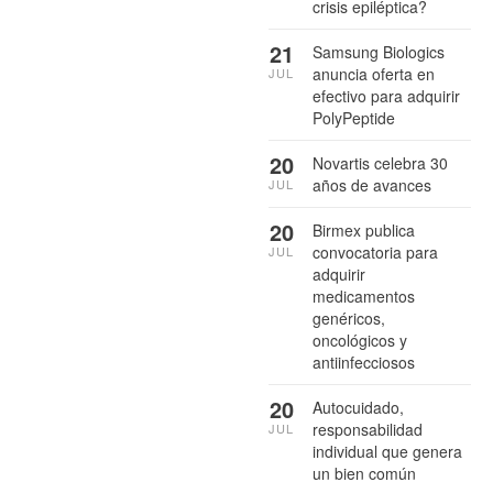
crisis epiléptica?
21
Samsung Biologics
anuncia oferta en
JUL
efectivo para adquirir
PolyPeptide
20
Novartis celebra 30
años de avances
JUL
20
Birmex publica
convocatoria para
JUL
adquirir
medicamentos
genéricos,
oncológicos y
antiinfecciosos
20
Autocuidado,
responsabilidad
JUL
individual que genera
un bien común