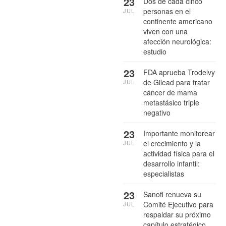
23
Dos de cada cinco
personas en el
JUL
continente americano
viven con una
afección neurológica:
estudio
23
FDA aprueba Trodelvy
de Gilead para tratar
JUL
cáncer de mama
metastásico triple
negativo
23
Importante monitorear
el crecimiento y la
JUL
actividad física para el
desarrollo infantil:
especialistas
23
Sanofi renueva su
Comité Ejecutivo para
JUL
respaldar su próximo
capítulo estratégico