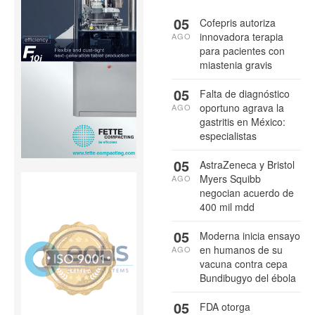
05
Cofepris autoriza
innovadora terapia
AGO
para pacientes con
miastenia gravis
05
Falta de diagnóstico
oportuno agrava la
AGO
gastritis en México:
especialistas
05
AstraZeneca y Bristol
Myers Squibb
AGO
negocian acuerdo de
400 mil mdd
05
Moderna inicia ensayo
en humanos de su
AGO
vacuna contra cepa
Bundibugyo del ébola
05
FDA otorga