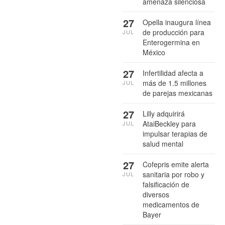
amenaza silenciosa
27
Opella inaugura línea
de producción para
JUL
Enterogermina en
México
27
Infertilidad afecta a
más de 1.5 millones
JUL
de parejas mexicanas
27
Lilly adquirirá
AtaiBeckley para
JUL
impulsar terapias de
salud mental
27
Cofepris emite alerta
sanitaria por robo y
JUL
falsificación de
diversos
medicamentos de
Bayer