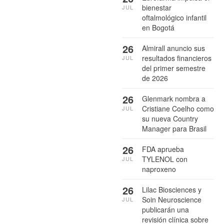
bienestar
JUL
oftalmológico infantil
en Bogotá
26
Almirall anuncio sus
resultados financieros
JUL
del primer semestre
de 2026
26
Glenmark nombra a
Cristiane Coelho como
JUL
su nueva Country
Manager para Brasil
26
FDA aprueba
TYLENOL con
JUL
naproxeno
26
Lilac Biosciences y
Soin Neuroscience
JUL
publicarán una
revisión clínica sobre