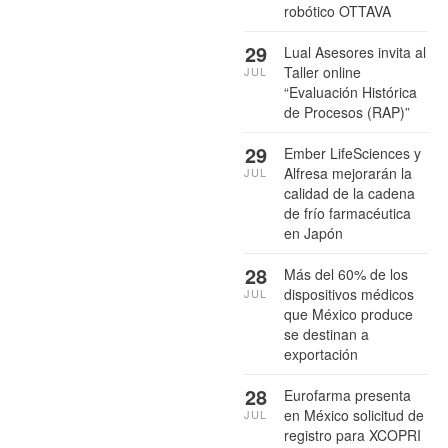
robótico OTTAVA
29
Lual Asesores invita al
Taller online
JUL
“Evaluación Histórica
de Procesos (RAP)”
29
Ember LifeSciences y
Alfresa mejorarán la
JUL
calidad de la cadena
de frío farmacéutica
en Japón
28
Más del 60% de los
dispositivos médicos
JUL
que México produce
se destinan a
exportación
28
Eurofarma presenta
en México solicitud de
JUL
registro para XCOPRI