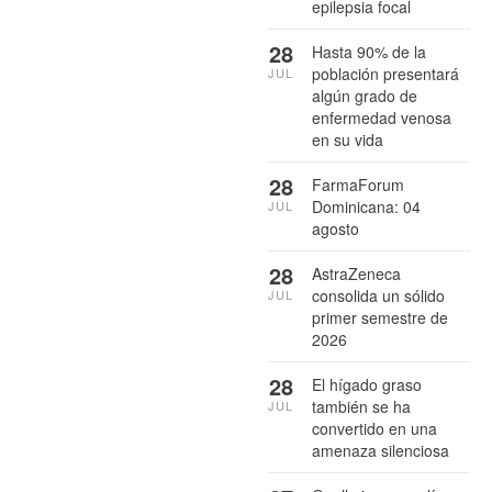
epilepsia focal
28
Hasta 90% de la
población presentará
JUL
algún grado de
enfermedad venosa
en su vida
28
FarmaForum
Dominicana: 04
JUL
agosto
28
AstraZeneca
consolida un sólido
JUL
primer semestre de
2026
28
El hígado graso
también se ha
JUL
convertido en una
amenaza silenciosa