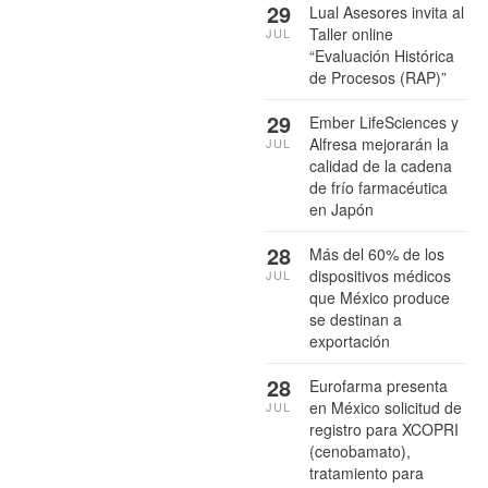
29
Lual Asesores invita al
Taller online
JUL
“Evaluación Histórica
de Procesos (RAP)”
29
Ember LifeSciences y
Alfresa mejorarán la
JUL
calidad de la cadena
de frío farmacéutica
en Japón
28
Más del 60% de los
dispositivos médicos
JUL
que México produce
se destinan a
exportación
28
Eurofarma presenta
en México solicitud de
JUL
registro para XCOPRI
(cenobamato),
tratamiento para