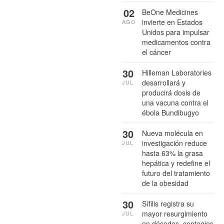
02
BeOne Medicines
invierte en Estados
AGO
Unidos para impulsar
medicamentos contra
el cáncer
30
Hilleman Laboratories
desarrollará y
JUL
producirá dosis de
una vacuna contra el
ébola Bundibugyo
30
Nueva molécula en
investigación reduce
JUL
hasta 63% la grasa
hepática y redefine el
futuro del tratamiento
de la obesidad
30
Sífilis registra su
mayor resurgimiento
JUL
en décadas, contagios