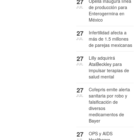
27
Opella inaugura línea
de producción para
JUL
Enterogermina en
México
27
Infertilidad afecta a
más de 1.5 millones
JUL
de parejas mexicanas
27
Lilly adquirirá
AtaiBeckley para
JUL
impulsar terapias de
salud mental
27
Cofepris emite alerta
sanitaria por robo y
JUL
falsificación de
diversos
medicamentos de
Bayer
27
OPS y AIDS
Healthcare
JUL