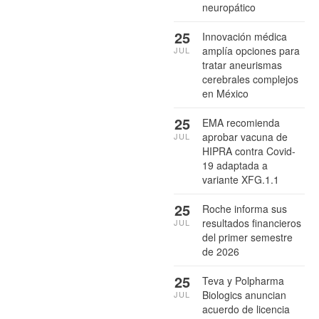
neuropático
25
Innovación médica
amplía opciones para
JUL
tratar aneurismas
cerebrales complejos
en México
25
EMA recomienda
aprobar vacuna de
JUL
HIPRA contra Covid-
19 adaptada a
variante XFG.1.1
25
Roche informa sus
resultados financieros
JUL
del primer semestre
de 2026
25
Teva y Polpharma
Biologics anuncian
JUL
acuerdo de licencia