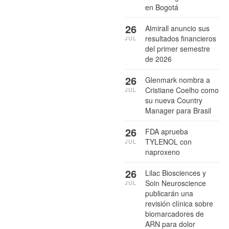
en Bogotá
26
Almirall anuncio sus
resultados financieros
JUL
del primer semestre
de 2026
26
Glenmark nombra a
Cristiane Coelho como
JUL
su nueva Country
Manager para Brasil
26
FDA aprueba
TYLENOL con
JUL
naproxeno
26
Lilac Biosciences y
Soin Neuroscience
JUL
publicarán una
revisión clínica sobre
biomarcadores de
ARN para dolor