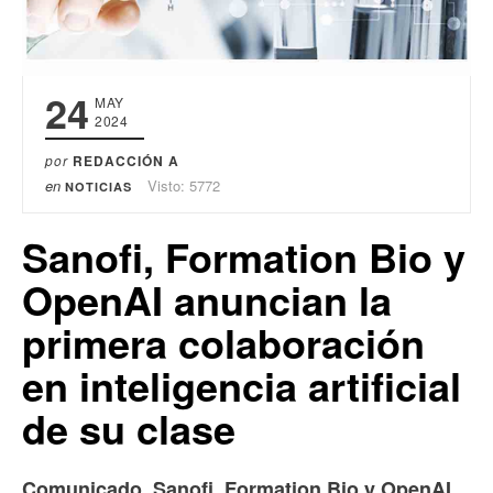
24
MAY
2024
por
REDACCIÓN A
en
Visto: 5772
NOTICIAS
Sanofi, Formation Bio y
OpenAI anuncian la
primera colaboración
en inteligencia artificial
de su clase
Comunicado. Sanofi, Formation Bio y OpenAI