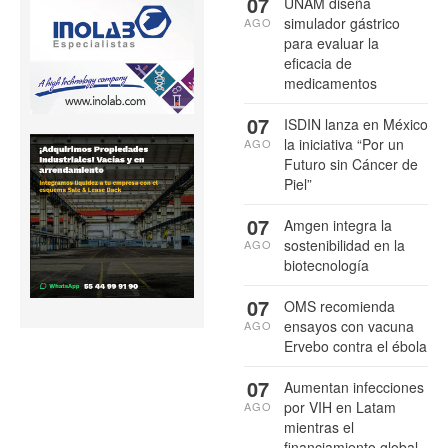
07
UNAM diseña
simulador gástrico
AGO
para evaluar la
eficacia de
medicamentos
07
ISDIN lanza en México
la iniciativa “Por un
AGO
Futuro sin Cáncer de
Piel”
07
Amgen integra la
sostenibilidad en la
AGO
biotecnología
07
OMS recomienda
ensayos con vacuna
AGO
Ervebo contra el ébola
07
Aumentan infecciones
por VIH en Latam
AGO
mientras el
financiamiento global