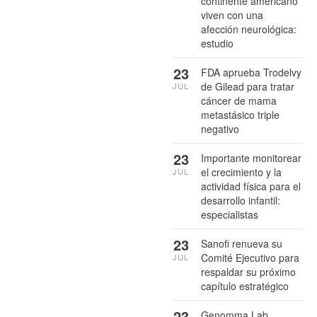
continente americano
viven con una
afección neurológica:
estudio
23
FDA aprueba Trodelvy
de Gilead para tratar
JUL
cáncer de mama
metastásico triple
negativo
23
Importante monitorear
el crecimiento y la
JUL
actividad física para el
desarrollo infantil:
especialistas
23
Sanofi renueva su
Comité Ejecutivo para
JUL
respaldar su próximo
capítulo estratégico
23
Genomma Lab