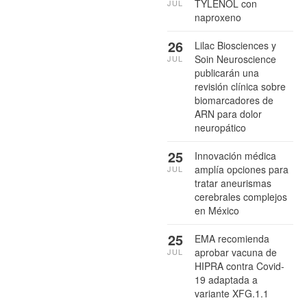
TYLENOL con
JUL
naproxeno
26
Lilac Biosciences y
Soin Neuroscience
JUL
publicarán una
revisión clínica sobre
biomarcadores de
ARN para dolor
neuropático
25
Innovación médica
amplía opciones para
JUL
tratar aneurismas
cerebrales complejos
en México
25
EMA recomienda
aprobar vacuna de
JUL
HIPRA contra Covid-
19 adaptada a
variante XFG.1.1