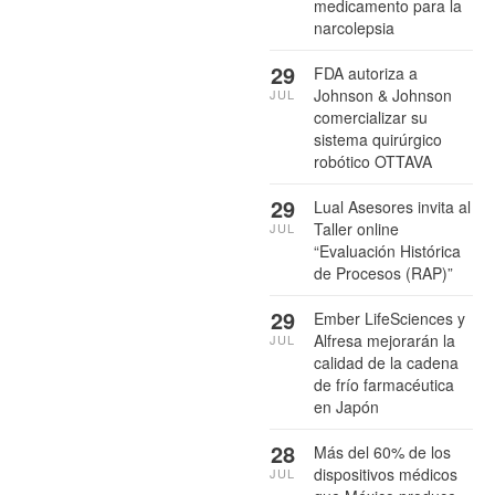
medicamento para la
narcolepsia
29
FDA autoriza a
Johnson & Johnson
JUL
comercializar su
sistema quirúrgico
robótico OTTAVA
29
Lual Asesores invita al
Taller online
JUL
“Evaluación Histórica
de Procesos (RAP)”
29
Ember LifeSciences y
Alfresa mejorarán la
JUL
calidad de la cadena
de frío farmacéutica
en Japón
28
Más del 60% de los
dispositivos médicos
JUL