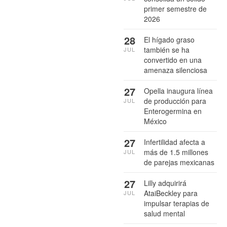
primer semestre de
2026
28
El hígado graso
también se ha
JUL
convertido en una
amenaza silenciosa
27
Opella inaugura línea
de producción para
JUL
Enterogermina en
México
27
Infertilidad afecta a
más de 1.5 millones
JUL
de parejas mexicanas
27
Lilly adquirirá
AtaiBeckley para
JUL
impulsar terapias de
salud mental