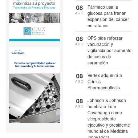
08
Fármaco usa la
glucosa para frenar
AGO
expansión del cáncer
en ratones
08
OPS pide reforzar
vacunación y
AGO
vigilancia por aumento
de casos de
sarampión
08
Vertex adquirirá a
Crinics
AGO
Pharmaceuticals
08
Johnson & Johnson
nombra a Tom
AGO
Cavanaugh como
vicepresidente
ejecutivo y presidente
mundial de Medicina
Innovadora