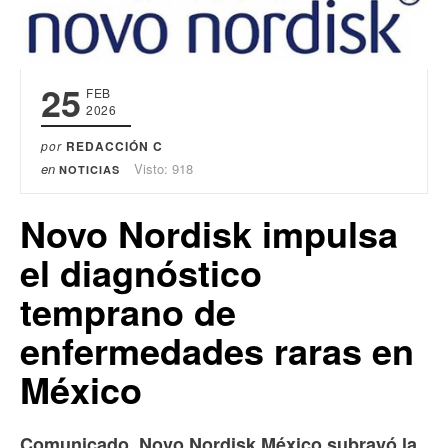
25
FEB
2026
por
REDACCIÓN C
en
Visto: 918
NOTICIAS
Novo Nordisk impulsa
el diagnóstico
temprano de
enfermedades raras en
México
Comunicado. Novo Nordisk México subrayó la