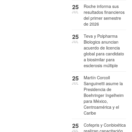
25
Roche informa sus
resultados financieros
JUL
del primer semestre
de 2026
25
Teva y Polpharma
Biologics anuncian
JUL
acuerdo de licencia
global para candidato
a biosimilar para
esclerosis múltiple
25
Martín Corcoll
Sanguinetti asume la
JUL
Presidencia de
Boehringer Ingelheim
para México,
Centroamérica y el
Caribe
25
Cofepris y Conbioética
realizan capacitación
JUL