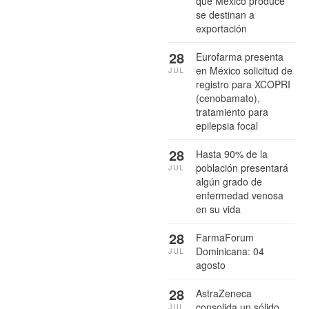
que México produce
se destinan a
exportación
28
Eurofarma presenta
en México solicitud de
JUL
registro para XCOPRI
(cenobamato),
tratamiento para
epilepsia focal
28
Hasta 90% de la
población presentará
JUL
algún grado de
enfermedad venosa
en su vida
28
FarmaForum
Dominicana: 04
JUL
agosto
28
AstraZeneca
consolida un sólido
JUL