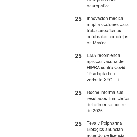
neuropático
25
Innovación médica
amplía opciones para
JUL
tratar aneurismas
cerebrales complejos
en México
25
EMA recomienda
aprobar vacuna de
JUL
HIPRA contra Covid-
19 adaptada a
variante XFG.1.1
25
Roche informa sus
resultados financieros
JUL
del primer semestre
de 2026
25
Teva y Polpharma
Biologics anuncian
JUL
acuerdo de licencia