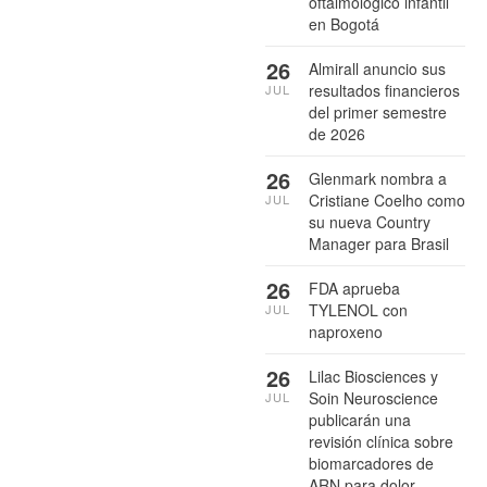
oftalmológico infantil
en Bogotá
26
Almirall anuncio sus
resultados financieros
JUL
del primer semestre
de 2026
26
Glenmark nombra a
Cristiane Coelho como
JUL
su nueva Country
Manager para Brasil
26
FDA aprueba
TYLENOL con
JUL
naproxeno
26
Lilac Biosciences y
Soin Neuroscience
JUL
publicarán una
revisión clínica sobre
biomarcadores de
ARN para dolor