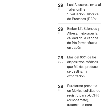
29
Lual Asesores invita al
Taller online
JUL
“Evaluación Histórica
de Procesos (RAP)”
29
Ember LifeSciences y
Alfresa mejorarán la
JUL
calidad de la cadena
de frío farmacéutica
en Japón
28
Más del 60% de los
dispositivos médicos
JUL
que México produce
se destinan a
exportación
28
Eurofarma presenta
en México solicitud de
JUL
registro para XCOPRI
(cenobamato),
tratamiento para