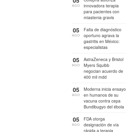
05
innovadora terapia
AGO
para pacientes con
miastenia gravis
05
Falta de diagnóstico
oportuno agrava la
AGO
gastritis en México:
especialistas
05
AstraZeneca y Bristol
Myers Squibb
AGO
negocian acuerdo de
400 mil mdd
05
Moderna inicia ensayo
en humanos de su
AGO
vacuna contra cepa
Bundibugyo del ébola
05
FDA otorga
designación de vía
AGO
rápida a terapia