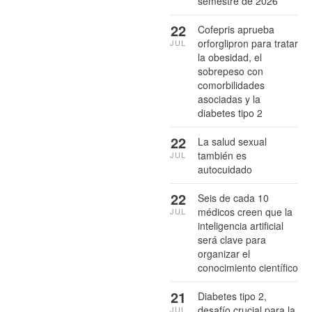
semestre de 2026
22
Cofepris aprueba
orforglipron para tratar
JUL
la obesidad, el
sobrepeso con
comorbilidades
asociadas y la
diabetes tipo 2
22
La salud sexual
también es
JUL
autocuidado
22
Seis de cada 10
médicos creen que la
JUL
inteligencia artificial
será clave para
organizar el
conocimiento científico
21
Diabetes tipo 2,
desafío crucial para la
JUL