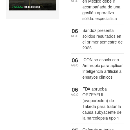
en México debe ir
AGO
acompañada de una
gestión operativa
sólida: especialista
06
Sandoz presenta
sólidos resultados en
AGO
el primer semestre de
2026
06
ICON se asocia con
Anthropic para aplicar
AGO
inteligencia artificial a
ensayos clínicos
06
FDA aprueba
ORZEYFUL
AGO
(oveporexton) de
Takeda para tratar la
causa subyacente de
la narcolepsia tipo 1
Cofepris autoriza