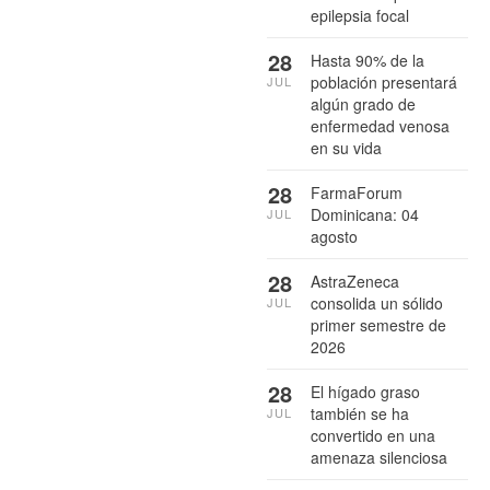
epilepsia focal
28
Hasta 90% de la
población presentará
JUL
algún grado de
enfermedad venosa
en su vida
28
FarmaForum
Dominicana: 04
JUL
agosto
28
AstraZeneca
consolida un sólido
JUL
primer semestre de
2026
28
El hígado graso
también se ha
JUL
convertido en una
amenaza silenciosa