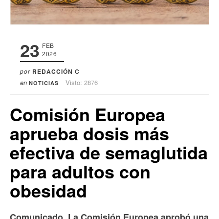
23
FEB
2026
por
REDACCIÓN C
en
Visto: 2876
NOTICIAS
Comisión Europea
aprueba dosis más
efectiva de semaglutida
para adultos con
obesidad
.
Comunicado
La Comisión Europea aprobó una