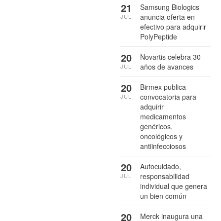
21
Samsung Biologics
anuncia oferta en
JUL
efectivo para adquirir
PolyPeptide
20
Novartis celebra 30
años de avances
JUL
20
Birmex publica
convocatoria para
JUL
adquirir
medicamentos
genéricos,
oncológicos y
antiinfecciosos
20
Autocuidado,
responsabilidad
JUL
individual que genera
un bien común
20
Merck inaugura una