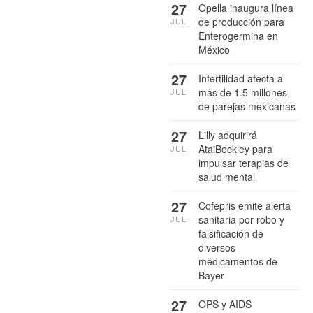
27
Opella inaugura línea
de producción para
JUL
Enterogermina en
México
27
Infertilidad afecta a
más de 1.5 millones
JUL
de parejas mexicanas
27
Lilly adquirirá
AtaiBeckley para
JUL
impulsar terapias de
salud mental
27
Cofepris emite alerta
sanitaria por robo y
JUL
falsificación de
diversos
medicamentos de
Bayer
27
OPS y AIDS