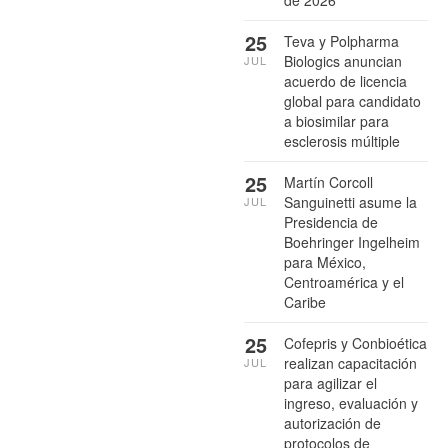
de 2026
25
Teva y Polpharma
Biologics anuncian
JUL
acuerdo de licencia
global para candidato
a biosimilar para
esclerosis múltiple
25
Martín Corcoll
Sanguinetti asume la
JUL
Presidencia de
Boehringer Ingelheim
para México,
Centroamérica y el
Caribe
25
Cofepris y Conbioética
realizan capacitación
JUL
para agilizar el
ingreso, evaluación y
autorización de
protocolos de