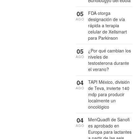
Bundibugyo del ébola
05
FDA otorga
designación de vía
AGO
rápida a terapia
celular de Xellsmart
para Parkinson
05
¿Por qué cambian los
niveles de
AGO
testosterona durante
el verano?
04
TAPI México, división
de Teva, invierte 140
AGO
mdp para producir
localmente un
oncológico
04
MenQuadfi de Sanofi
es aprobado en
AGO
Europa para lactantes
a partir de las seis