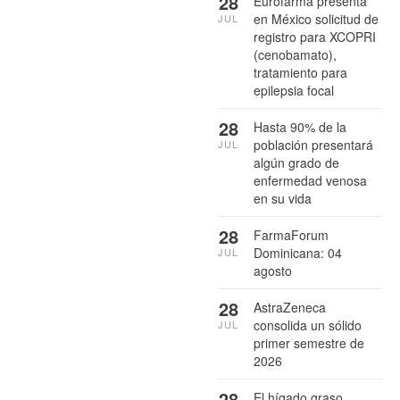
28
Eurofarma presenta
en México solicitud de
JUL
registro para XCOPRI
(cenobamato),
tratamiento para
epilepsia focal
28
Hasta 90% de la
población presentará
JUL
algún grado de
enfermedad venosa
en su vida
28
FarmaForum
Dominicana: 04
JUL
agosto
28
AstraZeneca
consolida un sólido
JUL
primer semestre de
2026
28
El hígado graso