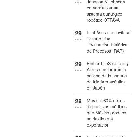
Johnson & Johnson
JUL
comercializar su
sistema quirúrgico
robótico OTTAVA
29
Lual Asesores invita al
Taller online
JUL
“Evaluación Histórica
de Procesos (RAP)”
29
Ember LifeSciences y
Alfresa mejorarán la
JUL
calidad de la cadena
de frío farmacéutica
en Japón
28
Más del 60% de los
dispositivos médicos
JUL
que México produce
se destinan a
exportación