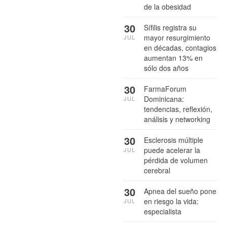
de la obesidad
30
Sífilis registra su
mayor resurgimiento
JUL
en décadas, contagios
aumentan 13% en
sólo dos años
30
FarmaForum
Dominicana:
JUL
tendencias, reflexión,
análisis y networking
30
Esclerosis múltiple
puede acelerar la
JUL
pérdida de volumen
cerebral
30
Apnea del sueño pone
en riesgo la vida:
JUL
especialista