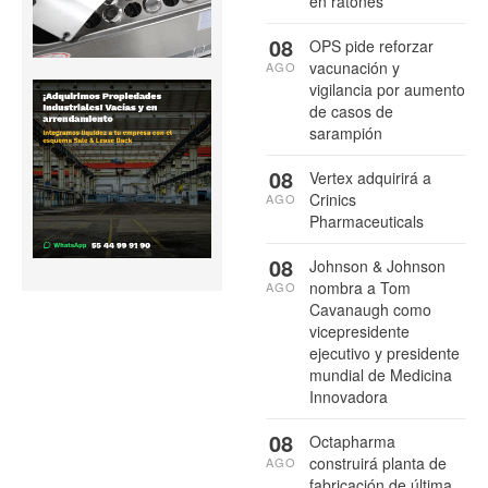
en ratones
08
OPS pide reforzar
vacunación y
AGO
vigilancia por aumento
de casos de
sarampión
08
Vertex adquirirá a
Crinics
AGO
Pharmaceuticals
08
Johnson & Johnson
nombra a Tom
AGO
Cavanaugh como
vicepresidente
ejecutivo y presidente
mundial de Medicina
Innovadora
08
Octapharma
construirá planta de
AGO
fabricación de última