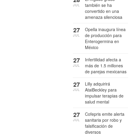
también se ha
JUL
convertido en una
amenaza silenciosa
27
Opella inaugura línea
de producción para
JUL
Enterogermina en
México
27
Infertilidad afecta a
más de 1.5 millones
JUL
de parejas mexicanas
27
Lilly adquirirá
AtaiBeckley para
JUL
impulsar terapias de
salud mental
27
Cofepris emite alerta
sanitaria por robo y
JUL
falsificación de
diversos