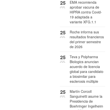
25
EMA recomienda
aprobar vacuna de
JUL
HIPRA contra Covid-
19 adaptada a
variante XFG.1.1
25
Roche informa sus
resultados financieros
JUL
del primer semestre
de 2026
25
Teva y Polpharma
Biologics anuncian
JUL
acuerdo de licencia
global para candidato
a biosimilar para
esclerosis múltiple
25
Martín Corcoll
Sanguinetti asume la
JUL
Presidencia de
Boehringer Ingelheim