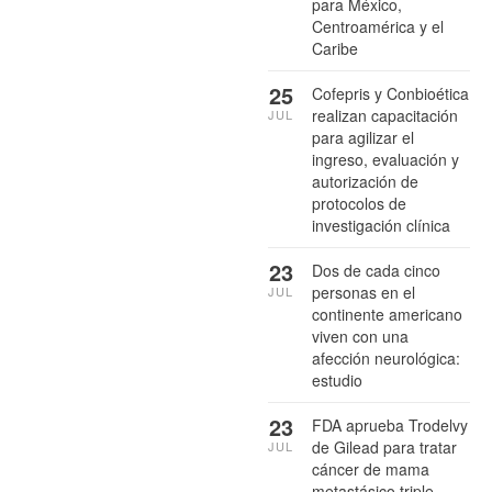
para México,
Centroamérica y el
Caribe
25
Cofepris y Conbioética
realizan capacitación
JUL
para agilizar el
ingreso, evaluación y
autorización de
protocolos de
investigación clínica
23
Dos de cada cinco
personas en el
JUL
continente americano
viven con una
afección neurológica:
estudio
23
FDA aprueba Trodelvy
de Gilead para tratar
JUL
cáncer de mama
metastásico triple