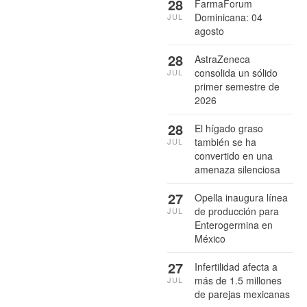
28
FarmaForum
Dominicana: 04
JUL
agosto
28
AstraZeneca
consolida un sólido
JUL
primer semestre de
2026
28
El hígado graso
también se ha
JUL
convertido en una
amenaza silenciosa
27
Opella inaugura línea
de producción para
JUL
Enterogermina en
México
27
Infertilidad afecta a
más de 1.5 millones
JUL
de parejas mexicanas