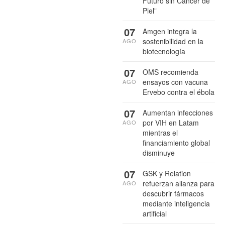
Futuro sin Cáncer de
Piel”
07
Amgen integra la
sostenibilidad en la
AGO
biotecnología
07
OMS recomienda
ensayos con vacuna
AGO
Ervebo contra el ébola
07
Aumentan infecciones
por VIH en Latam
AGO
mientras el
financiamiento global
disminuye
07
GSK y Relation
refuerzan alianza para
AGO
descubrir fármacos
mediante inteligencia
artificial