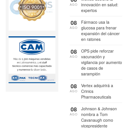
innovación en salud:
AGO
expertos
08
Fármaco usa la
glucosa para frenar
AGO
expansión del cáncer
en ratones
08
OPS pide reforzar
vacunación y
AGO
vigilancia por aumento
de casos de
sarampión
08
Vertex adquirirá a
Crinics
AGO
Pharmaceuticals
08
Johnson & Johnson
nombra a Tom
AGO
Cavanaugh como
vicepresidente