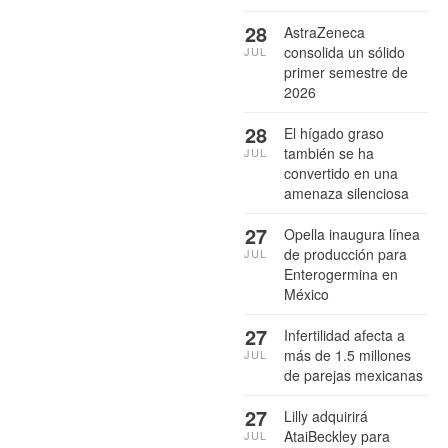
28
AstraZeneca
consolida un sólido
JUL
primer semestre de
2026
28
El hígado graso
también se ha
JUL
convertido en una
amenaza silenciosa
27
Opella inaugura línea
de producción para
JUL
Enterogermina en
México
27
Infertilidad afecta a
más de 1.5 millones
JUL
de parejas mexicanas
27
Lilly adquirirá
AtaiBeckley para
JUL