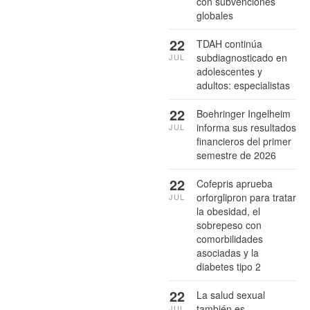
con subvenciones
globales
22
TDAH continúa
subdiagnosticado en
JUL
adolescentes y
adultos: especialistas
22
Boehringer Ingelheim
informa sus resultados
JUL
financieros del primer
semestre de 2026
22
Cofepris aprueba
orforglipron para tratar
JUL
la obesidad, el
sobrepeso con
comorbilidades
asociadas y la
diabetes tipo 2
22
La salud sexual
también es
JUL