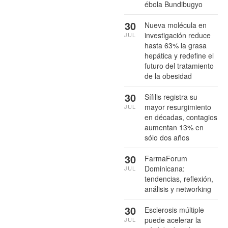
ébola Bundibugyo
30
Nueva molécula en
investigación reduce
JUL
hasta 63% la grasa
hepática y redefine el
futuro del tratamiento
de la obesidad
30
Sífilis registra su
mayor resurgimiento
JUL
en décadas, contagios
aumentan 13% en
sólo dos años
30
FarmaForum
Dominicana:
JUL
tendencias, reflexión,
análisis y networking
30
Esclerosis múltiple
puede acelerar la
JUL