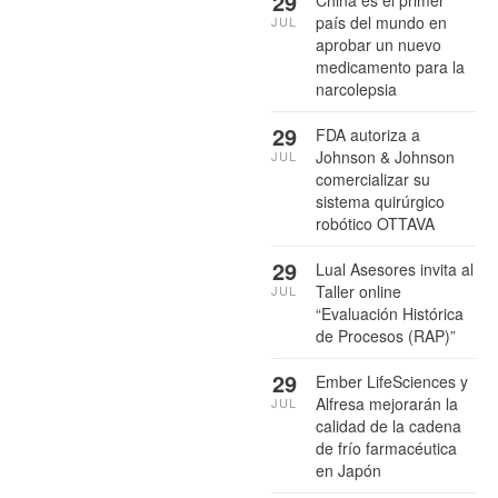
29
China es el primer
país del mundo en
JUL
aprobar un nuevo
medicamento para la
narcolepsia
29
FDA autoriza a
Johnson & Johnson
JUL
comercializar su
sistema quirúrgico
robótico OTTAVA
29
Lual Asesores invita al
Taller online
JUL
“Evaluación Histórica
de Procesos (RAP)”
29
Ember LifeSciences y
Alfresa mejorarán la
JUL
calidad de la cadena
de frío farmacéutica
en Japón