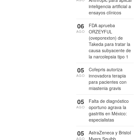
Anthropic para aplicar
inteligencia artificial a
ensayos clínicos
06
FDA aprueba
ORZEYFUL
AGO
(oveporexton) de
Takeda para tratar la
causa subyacente de
la narcolepsia tipo 1
05
Cofepris autoriza
innovadora terapia
AGO
para pacientes con
miastenia gravis
05
Falta de diagnóstico
oportuno agrava la
AGO
gastritis en México:
especialistas
05
AstraZeneca y Bristol
Myers Squibb
AGO