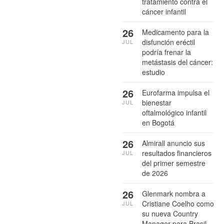
tratamiento contra el
cáncer infantil
26
Medicamento para la
disfunción eréctil
JUL
podría frenar la
metástasis del cáncer:
estudio
26
Eurofarma impulsa el
bienestar
JUL
oftalmológico infantil
en Bogotá
26
Almirall anuncio sus
resultados financieros
JUL
del primer semestre
de 2026
26
Glenmark nombra a
Cristiane Coelho como
JUL
su nueva Country
Manager para Brasil