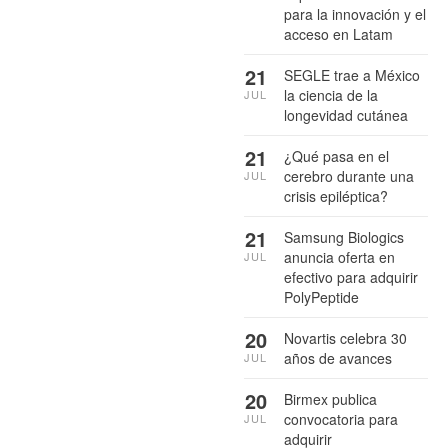
para la innovación y el
acceso en Latam
21
SEGLE trae a México
la ciencia de la
JUL
longevidad cutánea
21
¿Qué pasa en el
cerebro durante una
JUL
crisis epiléptica?
21
Samsung Biologics
anuncia oferta en
JUL
efectivo para adquirir
PolyPeptide
20
Novartis celebra 30
años de avances
JUL
20
Birmex publica
convocatoria para
JUL
adquirir